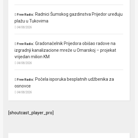
:
Radnici Šumskog gazdinstva Prijedor uređuju
Free Radio
plažu u Tukovima
04/08/2026
:
Gradonačelnik Prijedora obišao radove na
Free Radio
izgradnji kanalizacione mreže u Omarskoj – projekat
vrijedan milion KM
04/08/2026
:
Počela isporuka besplatnih udžbenika za
Free Radio
osnovce
04/08/2026
[shoutcast_player_pro]