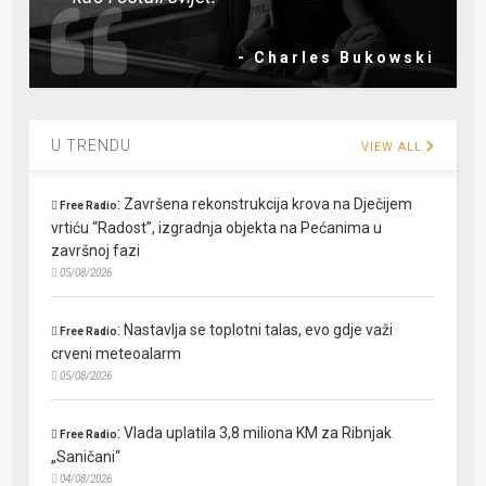
- Charles Bukowski
U TRENDU
VIEW ALL
:
Završena rekonstrukcija krova na Dječijem
Free Radio
vrtiću “Radost”, izgradnja objekta na Pećanima u
završnoj fazi
05/08/2026
:
Nastavlja se toplotni talas, evo gdje važi
Free Radio
crveni meteoalarm
05/08/2026
:
Vlada uplatila 3,8 miliona KM za Ribnjak
Free Radio
„Saničani“
04/08/2026