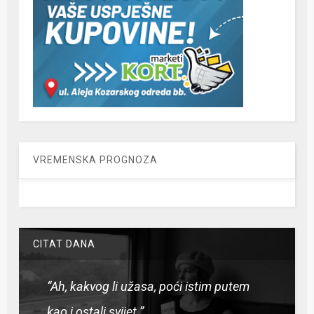
VREMENSKA PROGNOZA
CITAT DANA
“Ah, kakvog li užasa, poći istim putem
kao i ostali svijet.”