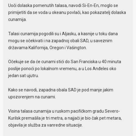
Uoči dolaska pomenutih talasa, navodi Si-En-En, moglo se
primijetiti da se voda u okeanu povlači, kao pokazatelj dolaska
cunamija.
Talasi cunamija pogodili su i Aljasku, a kasnije u toku dana
mogu se očekivati i na zapadnoj obali SAD, u saveznim
državama Kalifornija, Oregon i Vašington.
Očekuje se da će cunami stići do San Franciska u 40 minuta
poslije ponoći po lokalnom vremenu, a u Los Anđeles oko
jedan sat ujutru.
Kako se navodi, zapadna obala SAD je pod manje jakim
upozorenjem na cunami.
Visina talasa cunamija u ruskom pacifičkom gradu Severo-
Kurilsk premašila je tri metra, a najjači je bio čak pet metara,
objavila je služba za vanredne situacije.