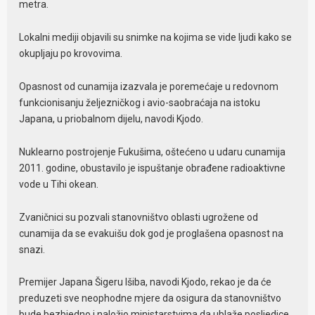
metra.
Lokalni mediji objavili su snimke na kojima se vide ljudi kako se
okupljaju po krovovima.
Opasnost od cunamija izazvala je poremećaje u redovnom
funkcionisanju željezničkog i avio-saobraćaja na istoku
Japana, u priobalnom dijelu, navodi Kjodo.
Nuklearno postrojenje Fukušima, oštećeno u udaru cunamija
2011. godine, obustavilo je ispuštanje obrađene radioaktivne
vode u Tihi okean.
Zvaničnici su pozvali stanovništvo oblasti ugrožene od
cunamija da se evakuišu dok god je proglašena opasnost na
snazi.
Premijer Japana Šigeru Išiba, navodi Kjodo, rekao je da će
preduzeti sve neophodne mjere da osigura da stanovništvo
bude bezbjedno i naložio ministarstvima da ublaže posljedice