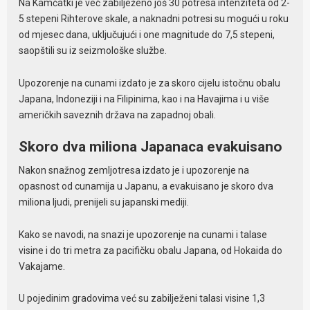
Na Kamčatki je već zabilježeno još 30 potresa intenziteta od 2-
5 stepeni Rihterove skale, a naknadni potresi su mogući u roku
od mjesec dana, uključujući i one magnitude do 7,5 stepeni,
saopštili su iz seizmološke službe.
Upozorenje na cunami izdato je za skoro cijelu istočnu obalu
Japana, Indoneziji i na Filipinima, kao i na Havajima i u više
američkih saveznih država na zapadnoj obali.
Skoro dva miliona Japanaca evakuisano
Nakon snažnog zemljotresa izdato je i upozorenje na
opasnost od cunamija u Japanu, a evakuisano je skoro dva
miliona ljudi, prenijeli su japanski mediji.
Kako se navodi, na snazi je upozorenje na cunami i talase
visine i do tri metra za pacifičku obalu Japana, od Hokaida do
Vakajame.
U pojedinim gradovima već su zabilježeni talasi visine 1,3