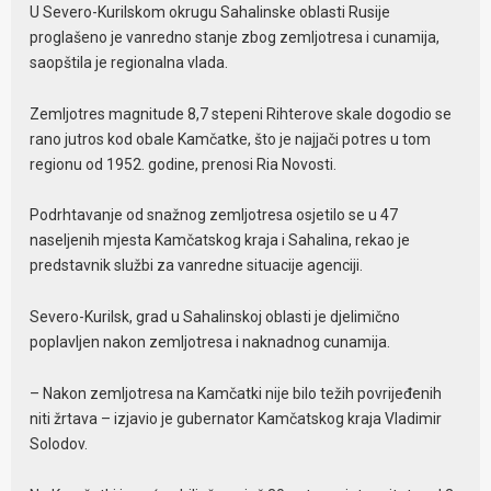
U Severo-Kurilskom okrugu Sahalinske oblasti Rusije
proglašeno je vanredno stanje zbog zemljotresa i cunamija,
saopštila je regionalna vlada.
Zemljotres magnitude 8,7 stepeni Rihterove skale dogodio se
rano jutros kod obale Kamčatke, što je najjači potres u tom
regionu od 1952. godine, prenosi Ria Novosti.
Podrhtavanje od snažnog zemljotresa osjetilo se u 47
naseljenih mjesta Kamčatskog kraja i Sahalina, rekao je
predstavnik službi za vanredne situacije agenciji.
Severo-Kurilsk, grad u Sahalinskoj oblasti je djelimično
poplavljen nakon zemljotresa i naknadnog cunamija.
– Nakon zemljotresa na Kamčatki nije bilo težih povrijeđenih
niti žrtava – izjavio je gubernator Kamčatskog kraja Vladimir
Solodov.