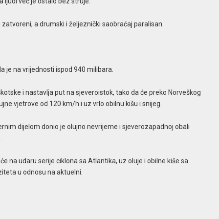
 ljudi već je ostalo bez struje.
zatvoreni, a drumski i željeznički saobraćaj paralisan.
.
a je na vrijednosti ispod 940 milibara.
otske i nastavlja put na sjeveroistok, tako da će preko Norveškog
ne vjetrove od 120 km/h i uz vrlo obilnu kišu i snijeg.
ernim dijelom donio je olujno nevrijeme i sjeverozapadnoj obali
.
će na udaru serije ciklona sa Atlantika, uz oluje i obilne kiše sa
ziteta u odnosu na aktuelni.