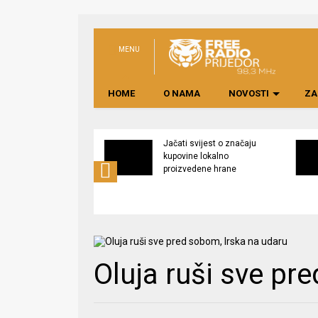
MENU
HOME
O NAMA
NOVOSTI
ZA
 parapetni zid u
Jačati svijest o značaju
ma, mještani
kupovine lokalno
ni od poplava
proizvedene hrane
Oluja ruši sve pr