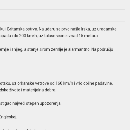
ku i Britanska ostrva. Na udaru se prvo našla Irska, uz uraganske
padu i do 200 km/h, uz talase visine iznad 15 metara.
zemlje i snijeg, a stanje širom zemlje je alarmantno. Na području
tsku, uz orkanske vetrove od 160 km/h i vrlo obilne padavine.
dske živote i materijalna dobra.
e stigao najveći stepen upozorenja.
Еngleskoj.