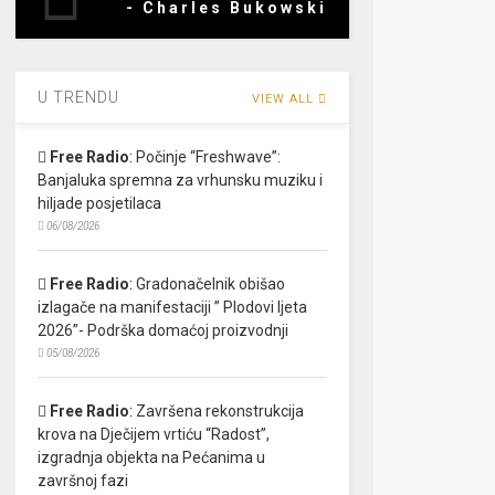
- Charles Bukowski
U TRENDU
VIEW ALL
Free Radio
:
Počinje “Freshwave”:
Banjaluka spremna za vrhunsku muziku i
hiljade posjetilaca
06/08/2026
Free Radio
:
Gradonačelnik obišao
izlagače na manifestaciji ” Plodovi ljeta
2026”- Podrška domaćoj proizvodnji
05/08/2026
Free Radio
:
Završena rekonstrukcija
krova na Dječijem vrtiću “Radost”,
izgradnja objekta na Pećanima u
završnoj fazi