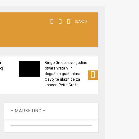
SEARCH
u
Bingo Group i ove godine
Kompa
oj
otvara vrata VIP
“Prije
događaja građanima:
zapošl
Osvojite ulaznice za
pozici
koncert Petra Graše
– MARKETING –