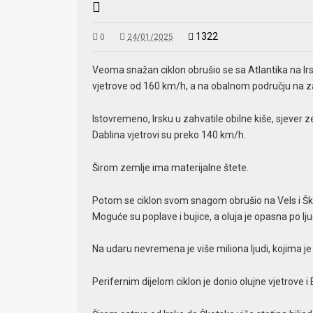
1322
0
24/01/2025
Veoma snažan ciklon obrušio se sa Atlantika na Irs
vjetrove od 160 km/h, a na obalnom području na za
Istovremeno, Irsku u zahvatile obilne kiše, sjever 
Dablina vjetrovi su preko 140 km/h.
Širom zemlje ima materijalne štete.
Potom se ciklon svom snagom obrušio na Vels i Ško
Moguće su poplave i bujice, a oluja je opasna po lju
Na udaru nevremena je više miliona ljudi, kojima j
Perifernim dijelom ciklon je donio olujne vjetrove i 