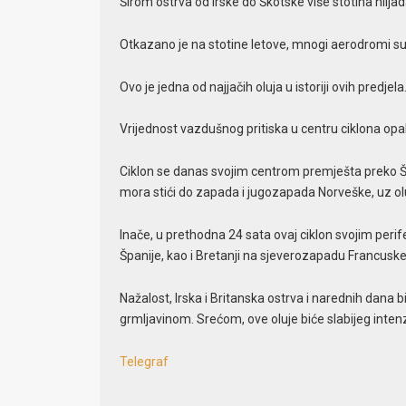
Širom ostrva od Irske do Škotske više stotina hiljada
Otkazano je na stotine letove, mnogi aerodromi su 
Ovo je jedna od najjačih oluja u istoriji ovih predjela
Vrijednost vazdušnog pritiska u centru ciklona opal
Ciklon se danas svojim centrom premješta preko Šk
mora stići do zapada i jugozapada Norveške, uz oluj
Inače, u prethodna 24 sata ovaj ciklon svojim perif
Španije, kao i Bretanji na sjeverozapadu Francuske
Nažalost, Irska i Britanska ostrva i narednih dana bi
grmljavinom. Srećom, ove oluje biće slabijeg inten
Telegraf