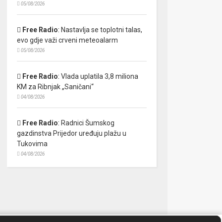
05/08/2026
Free Radio
:
Nastavlja se toplotni talas,
evo gdje važi crveni meteoalarm
05/08/2026
Free Radio
:
Vlada uplatila 3,8 miliona
KM za Ribnjak „Saničani“
04/08/2026
Free Radio
:
Radnici Šumskog
gazdinstva Prijedor uređuju plažu u
Tukovima
04/08/2026