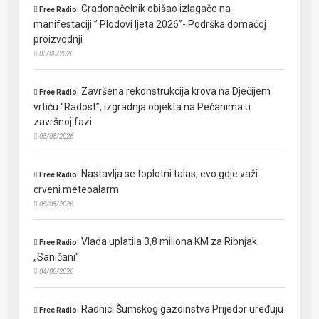
:
Gradonačelnik obišao izlagače na
Free Radio
manifestaciji ” Plodovi ljeta 2026”- Podrška domaćoj
proizvodnji
05/08/2026
:
Završena rekonstrukcija krova na Dječijem
Free Radio
vrtiću “Radost”, izgradnja objekta na Pećanima u
završnoj fazi
05/08/2026
:
Nastavlja se toplotni talas, evo gdje važi
Free Radio
crveni meteoalarm
05/08/2026
:
Vlada uplatila 3,8 miliona KM za Ribnjak
Free Radio
„Saničani“
04/08/2026
:
Radnici Šumskog gazdinstva Prijedor uređuju
Free Radio