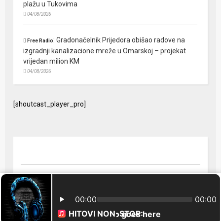
plažu u Tukovima
04/08/2026
:
Gradonačelnik Prijedora obišao radove na
Free Radio
izgradnji kanalizacione mreže u Omarskoj – projekat
vrijedan milion KM
04/08/2026
[shoutcast_player_pro]
© 2024 Free Radio Prijedor. Sva prava zaštićena Designed by
FreeRadio