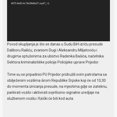
4975-9e83-4c76e58d9a37.mp4?_=1
Povod okupljanja je što se danas u Sudu BiH izriču presude
Daliboru Railiću, zvaniom Dugi i Aleksandru Miljatoviću i
drugima optuženima za ubistvo Radenka Bašića, načelnika
Sektora kriminalistièke policije Policijske uprave Prijedor.
Time su se pripadnici PU Prijedor pridružili svim patrolama sa
obilježenim vozilima širom Republike Srpske koji će od 10,30
do momenta izricanja presude, na mjestima gdje se zateknu,
parkirati vozilo i aktivirati svjetlosno-signalne uredjaje na
službenom vozilu i fizički će biti kod auta.