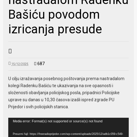
Bašiću povodom
izricanja presude
687
15/12/2025
U cilju izražavanja posebnog poštovanja prema nastradalom
kolegi Radenku Bašiću te ukazivanja na sve opasnosti i
složenosti obavljanja policijskog posla, pripadnici Policijske
uprave su danas u 10,30 časova izašli ispred zgrade PU
Prijedor i svih policijskih stanica.
Video
Media error: Format(s) not supported or source(s) not found
Player
Preuzmi fajl: https://freeradioprijedor.com/wp-content/uploads/2025/12/adb1c059-c549-