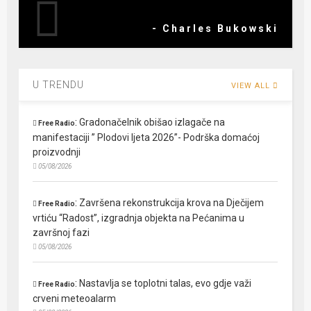
- Charles Bukowski
U TRENDU
VIEW ALL
:
Gradonačelnik obišao izlagače na
Free Radio
manifestaciji ” Plodovi ljeta 2026”- Podrška domaćoj
proizvodnji
05/08/2026
:
Završena rekonstrukcija krova na Dječijem
Free Radio
vrtiću “Radost”, izgradnja objekta na Pećanima u
završnoj fazi
05/08/2026
:
Nastavlja se toplotni talas, evo gdje važi
Free Radio
crveni meteoalarm