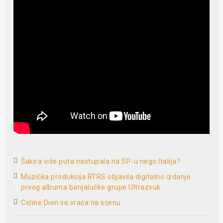
Šakira više puta nastupala na SP-u nego Italija?
Muzička produkcija RTRS objavila digitalno izdanje
prvog albuma banjalučke grupe Ultrazvuk
Celine Dion se vraća na scenu