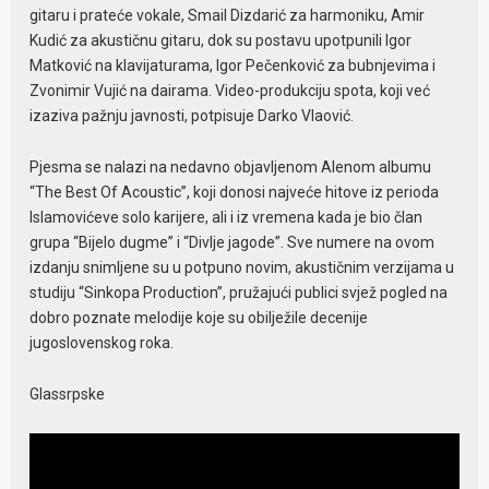
gitaru i prateće vokale, Smail Dizdarić za harmoniku, Amir
Kudić za akustičnu gitaru, dok su postavu upotpunili Igor
Matković na klavijaturama, Igor Pečenković za bubnjevima i
Zvonimir Vujić na dairama. Video-produkciju spota, koji već
izaziva pažnju javnosti, potpisuje Darko Vlaović.
Pjesma se nalazi na nedavno objavljenom Alenom albumu
“The Best Of Acoustic”, koji donosi najveće hitove iz perioda
Islamovićeve solo karijere, ali i iz vremena kada je bio član
grupa “Bijelo dugme” i “Divlje jagode”. Sve numere na ovom
izdanju snimljene su u potpuno novim, akustičnim verzijama u
studiju “Sinkopa Production”, pružajući publici svjež pogled na
dobro poznate melodije koje su obilježile decenije
jugoslovenskog roka.
Glassrpske