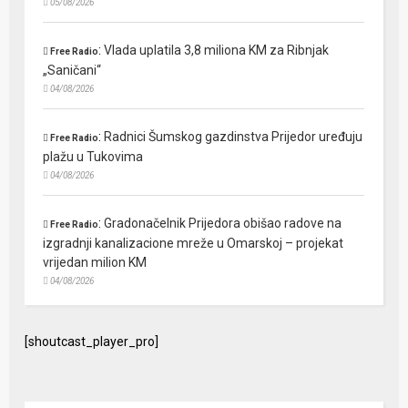
05/08/2026
:
Vlada uplatila 3,8 miliona KM za Ribnjak
Free Radio
„Saničani“
04/08/2026
:
Radnici Šumskog gazdinstva Prijedor uređuju
Free Radio
plažu u Tukovima
04/08/2026
:
Gradonačelnik Prijedora obišao radove na
Free Radio
izgradnji kanalizacione mreže u Omarskoj – projekat
vrijedan milion KM
04/08/2026
[shoutcast_player_pro]