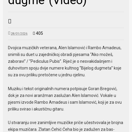
dugme”(Video)
405
28/01/2026
Dvojica muzičkih veterana, Alen Islamović i Rambo Amadeus,
snimili su duet u zajedničkoj obradi pjesama “Ako možeš,
zaboravi” / “Pediculus Pubis”. Riječ je o nesvakidašnjem i
duhovitom spoju dvije numere kultnog “Bijelog dugmeta” koje
su za ovu priliku pretočene u jednu cjelinu.
Muziku i tekst originalnih numera potpisuje Goran Bregović,
dok je za novi aranžman zaslužan Alen Islamović. Vokale u
pjesmi izvode Rambo Amadeus i sam Islamović, koji je za ovu
priliku svirao i akustičnu gitaru.
U stvaranju ove zanimljive muzičke priče učestvovala je brojna
ekipa muzičara. Zlatan Ćehić Ćeha bio je zadužen za bas-