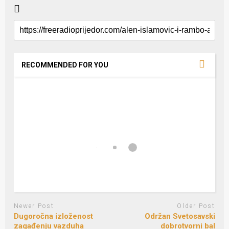
RECOMMENDED FOR YOU
Newer Post
Older Post
Dugoročna izloženost
Održan Svetosavski
zagađenju vazduha
dobrotvorni bal