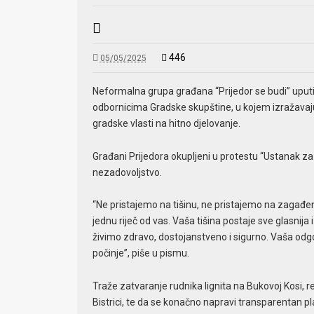
446
05/05/2025
Neformalna grupa građana “Prijedor se budi” uput
odbornicima Gradske skupštine, u kojem izražavaju o
gradske vlasti na hitno djelovanje.
Građani Prijedora okupljeni u protestu “Ustanak za
nezadovoljstvo.
“Ne pristajemo na tišinu, ne pristajemo na zagađen
jednu riječ od vas. Vaša tišina postaje sve glasnija 
živimo zdravo, dostojanstveno i sigurno. Vaša od
počinje”, piše u pismu.
Traže zatvaranje rudnika lignita na Bukovoj Kosi, re
Bistrici, te da se konačno napravi transparentan 