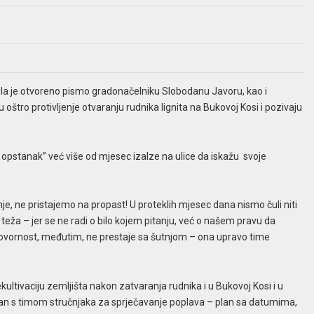
ila je otvoreno pismo gradonačelniku Slobodanu Javoru, kao i
štro protivljenje otvaranju rudnika lignita na Bukovoj Kosi i pozivaju
 opstanak” već više od mjesec izalze na ulice da iskažu svoje
je, ne pristajemo na propast! U proteklih mjesec dana nismo čuli niti
i teža – jer se ne radi o bilo kojem pitanju, već o našem pravu da
govornost, međutim, ne prestaje sa šutnjom – ona upravo time
kultivaciju zemljišta nakon zatvaranja rudnika i u Bukovoj Kosi i u
plan s timom stručnjaka za sprječavanje poplava – plan sa datumima,