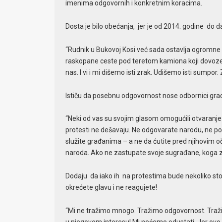
imenima odgovornih i konkretnim koracima.
Dosta je bilo obećanja, jer je od 2014. godine do da
“Rudnik u Bukovoj Kosi već sada ostavlja ogromne 
raskopane ceste pod teretom kamiona koji dovoze li
nas. I vi i mi dišemo isti zrak. Udišemo isti sumpor.
Ističu da posebnu odgovornost nose odbornici gra
“Neki od vas su svojim glasom omogućili otvaranje r
protesti ne dešavaju. Ne odgovarate narodu, ne posta
služite građanima – a ne da ćutite pred njihovim oča
naroda. Ako ne zastupate svoje sugrađane, koga za
Dodaju da iako ih na protestima bude nekoliko stotin
okrećete glavu i ne reagujete!
“Mi ne tražimo mnogo. Tražimo odgovornost. Tražim