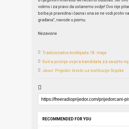
u njegovom interesu! Mi nećemo odustati. Jer ovo n
volimo i za pravo da ostanemo ovdje! Ovo nije pitan
borba je pravedna i časna i ona se ne vodi protiv v
građana”, navode u pismu.
Nezavisne
Tradicionalna biciklijada 18. maja
Sutra počinje ovjera kandidata za savjete m
Javor: Prijedor čvrsto uz institucije Srpske
RECOMMENDED FOR YOU