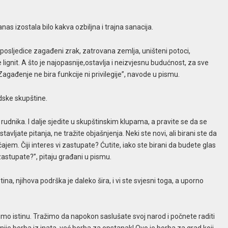
nas izostala bilo kakva ozbiljna i trajna sanacija.
posljedice zagađeni zrak, zatrovana zemlja, uništeni potoci,
gnit. A što je najopasnije,ostavlja i neizvjesnu budućnost, za sve
 Zagađenje ne bira funkcije ni privilegije”, navode u pismu.
dske skupštine.
udnika. I dalje sjedite u skupštinskim klupama, a pravite se da se
vljate pitanja, ne tražite objašnjenja. Neki ste novi, ali birani ste da
jem. Čiji interes vi zastupate? Ćutite, iako ste birani da budete glas
stupate?”, pitaju građani u pismu.
a, njihova podrška je daleko šira, i vi ste svjesni toga, a uporno
o istinu. Tražimo da napokon saslušate svoj narod i počnete raditi