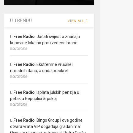
U TRENDU
VIEW ALL
Free Radio
:
Jačati svijest o značaju
kupovine lokalno proizvedene hrane
06/08/2026
Free Radio
:
Ekstremne vrućine i
narednih dana, a onda preokret
06/08/2026
Free Radio
:
Isplata julskih penzija u
petak u Republici Srpskoj
06/08/2026
Free Radio
:
Bingo Group i ove godine
otvara vrata VIP događaja građanima:
Osvojite ulaznice za koncert Petra Graše