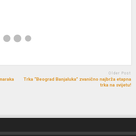
Older Post
 maraka
Trka “Beograd Banjaluka” zvanično najbrža etapna
trka na svijetu!