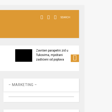
SEARCH
Završen parapetni zid u
Minis
Tukovima, mještani
poljop
zaštićeni od poplava
apel 
racio
– MARKETING –