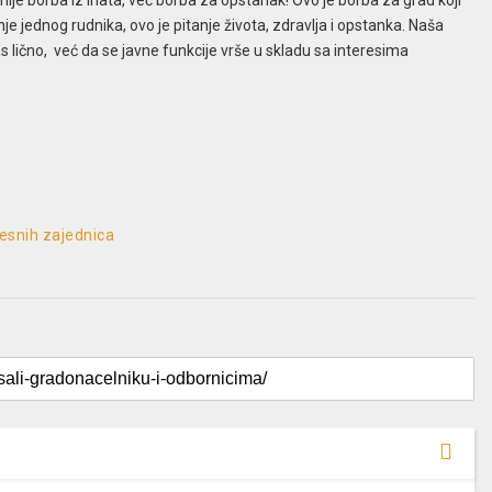
ije borba iz inata, već borba za opstanak! Ovo je borba za grad koji
je jednog rudnika, ovo je pitanje života, zdravlja i opstanka. Naša
as lično, već da se javne funkcije vrše u skladu sa interesima
jesnih zajednica