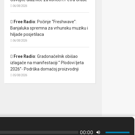
06/08/2026
Free Radio
:
Počinje “Freshwave”:
Banjaluka spremna za vrhunsku muziku i
hiljade posjetilaca
06/08/2026
Free Radio
:
Gradonačelnik obišao
izlagače na manifestaciji ” Plodovi ljeta
2026”- Podrška domaćoj proizvodnji
05/08/2026