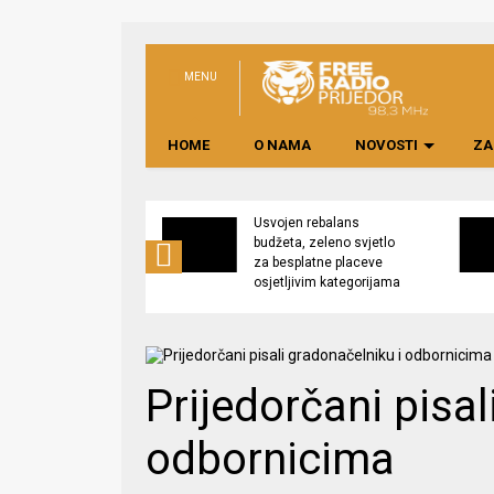
MENU
HOME
O NAMA
NOVOSTI
ZA
no preduzeće
Usvojen rebalans
 upravljati
budžeta, zeleno svjetlo
kom “Saničani”
za besplatne placeve
osjetljivim kategorijama
Prijedorčani pisal
odbornicima