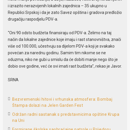
i izrazito nerazvijenih lokalnih zajednica – 35 ukupno u
Republici Srpskoj i da je zato Savez opština i gradova predložio
drugačiju raspodjelu PDV-a.
“Oni 90 odsto budžeta finansiraju od PDV-a. Želimo na taj
način da lokalne zajednice koje imaju i rast stanovništva, znači
više od 100.000, učestvuju sa dijelom PDV-a koji je svakako
povećan za narednu godinu. Samim tim nikome se ne
oduzma, niko ne gubi u smislu da će dobiti manje nego što je
dobio ove godine, već će svi imati rast budžeta”, rekao je Javor.
SRNA
Bezvremenski hitovi i vrhunska atmosfera: Bombaj
Štampa dolazi na Jelen Garden Fest
Održan radni sastanak s predstavnicima opštine Krupa
na Uni
Formirane školske saobraćajne patrole u Prijedoru