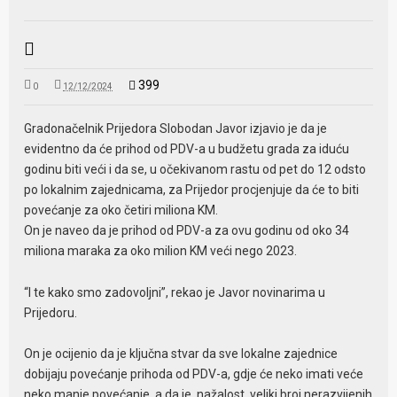
399
0
12/12/2024
Gradonačelnik Prijedora Slobodan Javor izjavio je da je
evidentno da će prihod od PDV-a u budžetu grada za iduću
godinu biti veći i da se, u očekivanom rastu od pet do 12 odsto
po lokalnim zajednicama, za Prijedor procjenjuje da će to biti
povećanje za oko četiri miliona KM.
On je naveo da je prihod od PDV-a za ovu godinu od oko 34
miliona maraka za oko milion KM veći nego 2023.
“I te kako smo zadovoljni”, rekao je Javor novinarima u
Prijedoru.
On je ocijenio da je ključna stvar da sve lokalne zajednice
dobijaju povećanje prihoda od PDV-a, gdje će neko imati veće
neko manje povećanje, a da je, nažalost, veliki broj nerazvijenih