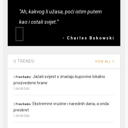
“Ah, kakvog li užasa, poći istim putem
kao i ostali svijet.”
- Charles Bukowski
U TRENDU
VIEW ALL
:
Jačati svijest o značaju kupovine lokalno
Free Radio
proizvedene hrane
06/08/2026
:
Ekstremne vrućine i narednih dana, a onda
Free Radio
preokret
06/08/2026