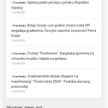
:
Isplata julskih penzija u petak u Republici
Free Radio
Srpskoj
06/08/2026
:
Bingo Group i ove godine otvara vrata VIP
Free Radio
događaja građanima: Osvojite ulaznice za koncert Petra
Graše
06/08/2026
:
Počinje “Freshwave”: Banjaluka spremna za
Free Radio
vrhunsku muziku i hiljade posjetilaca
06/08/2026
:
Gradonačelnik obišao izlagače na
Free Radio
manifestaciji ” Plodovi ljeta 2026”- Podrška domaćoj
proizvodnji
05/08/2026
[shoutcast_player_pro]