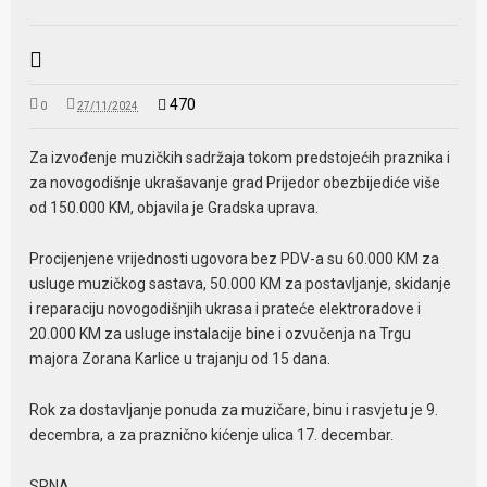
470
0
27/11/2024
Za izvođenje muzičkih sadržaja tokom predstojećih praznika i
za novogodišnje ukrašavanje grad Prijedor obezbijediće više
od 150.000 KM, objavila je Gradska uprava.
Procijenjene vrijednosti ugovora bez PDV-a su 60.000 KM za
usluge muzičkog sastava, 50.000 KM za postavljanje, skidanje
i reparaciju novogodišnjih ukrasa i prateće elektroradove i
20.000 KM za usluge instalacije bine i ozvučenja na Trgu
majora Zorana Karlice u trajanju od 15 dana.
Rok za dostavljanje ponuda za muzičare, binu i rasvjetu je 9.
decembra, a za praznično kićenje ulica 17. decembar.
SRNA