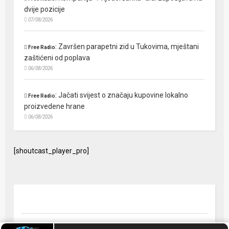
dvije pozicije
07/08/2026
:
Završen parapetni zid u Tukovima, mještani
Free Radio
zaštićeni od poplava
06/08/2026
:
Jačati svijest o značaju kupovine lokalno
Free Radio
proizvedene hrane
06/08/2026
[shoutcast_player_pro]