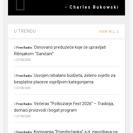
- Charles Bukowski
U TRENDU
VIEW ALL
:
Osnovano preduzeće koje će upravljati
Free Radio
Ribnjakom “Saničani”
07/08/2026
:
Usvojen rebalans budžeta, zeleno svjetlo za
Free Radio
besplatne placeve osjetljivim kategorijama
07/08/2026
:
Večeras “Potkozarje Fest 2026” – Tradicija,
Free Radio
domaći proizvodi i bogat program
07/08/2026
:
Kompanija “Prijedorčanka” a.d. zapošljava na
Free Radio