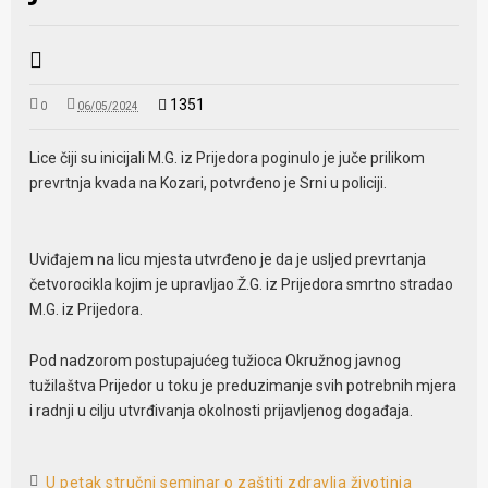
1351
0
06/05/2024
Lice čiji su inicijali M.G. iz Prijedora poginulo je juče prilikom
prevrtnja kvada na Kozari, potvrđeno je Srni u policiji.
Uviđajem na licu mjesta utvrđeno je da je usljed prevrtanja
četvorocikla kojim je upravljao Ž.G. iz Prijedora smrtno stradao
M.G. iz Prijedora.
Pod nadzorom postupajućeg tužioca Okružnog javnog
tužilaštva Prijedor u toku je preduzimanje svih potrebnih mjera
i radnji u cilju utvrđivanja okolnosti prijavljenog događaja.
U petak stručni seminar o zaštiti zdravlja životinja