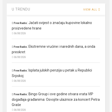
U TRENDU
VIEW ALL
:
Jačati svijest o značaju kupovine lokalno
Free Radio
proizvedene hrane
06/08/2026
:
Ekstremne vrućine i narednih dana, a onda
Free Radio
preokret
06/08/2026
:
Isplata julskih penzija u petak u Republici
Free Radio
Srpskoj
06/08/2026
:
Bingo Group i ove godine otvara vrata VIP
Free Radio
događaja građanima: Osvojite ulaznice za koncert Petra
Graše
06/08/2026