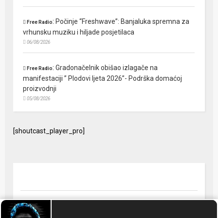
:
Počinje “Freshwave”: Banjaluka spremna za
Free Radio
vrhunsku muziku i hiljade posjetilaca
06/08/2026
:
Gradonačelnik obišao izlagače na
Free Radio
manifestaciji ” Plodovi ljeta 2026”- Podrška domaćoj
proizvodnji
05/08/2026
[shoutcast_player_pro]