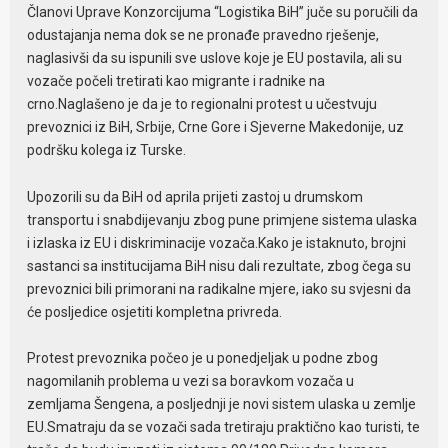
Članovi Uprave Konzorcijuma “Logistika BiH” juče su poručili da
odustajanja nema dok se ne pronađe pravedno rješenje,
naglasivši da su ispunili sve uslove koje je EU postavila, ali su
vozače počeli tretirati kao migrante i radnike na
crno.Naglašeno je da je to regionalni protest u učestvuju
prevoznici iz BiH, Srbije, Crne Gore i Sjeverne Makedonije, uz
podršku kolega iz Turske.
Upozorili su da BiH od aprila prijeti zastoj u drumskom
transportu i snabdijevanju zbog pune primjene sistema ulaska
i izlaska iz EU i diskriminacije vozača.Kako je istaknuto, brojni
sastanci sa institucijama BiH nisu dali rezultate, zbog čega su
prevoznici bili primorani na radikalne mjere, iako su svjesni da
će posljedice osjetiti kompletna privreda.
Protest prevoznika počeo je u ponedjeljak u podne zbog
nagomilanih problema u vezi sa boravkom vozača u
zemljama Šengena, a posljednji je novi sistem ulaska u zemlje
EU.Smatraju da se vozači sada tretiraju praktično kao turisti, te