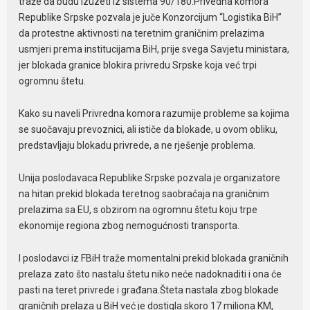
traže da budu izuzeti iz sistema 90/180.Privedna komora
Republike Srpske pozvala je juče Konzorcijum “Logistika BiH”
da protestne aktivnosti na teretnim graničnim prelazima
usmjeri prema institucijama BiH, prije svega Savjetu ministara,
jer blokada granice blokira privredu Srpske koja već trpi
ogromnu štetu.
Kako su naveli Privredna komora razumije probleme sa kojima
se suočavaju prevoznici, ali ističe da blokade, u ovom obliku,
predstavljaju blokadu privrede, a ne rješenje problema.
Unija poslodavaca Republike Srpske pozvala je organizatore
na hitan prekid blokada teretnog saobraćaja na graničnim
prelazima sa EU, s obzirom na ogromnu štetu koju trpe
ekonomije regiona zbog nemogućnosti transporta.
I poslodavci iz FBiH traže momentalni prekid blokada graničnih
prelaza zato što nastalu štetu niko neće nadoknaditi i ona će
pasti na teret privrede i građana.Šteta nastala zbog blokade
graničnih prelaza u BiH već je dostigla skoro 17 miliona KM,