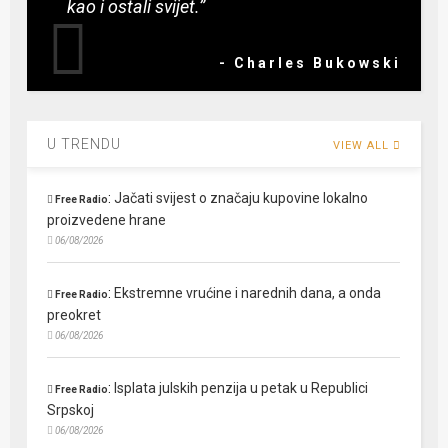
kao i ostali svijet.”
- Charles Bukowski
U TRENDU
VIEW ALL
:
Jačati svijest o značaju kupovine lokalno
Free Radio
proizvedene hrane
06/08/2026
:
Ekstremne vrućine i narednih dana, a onda
Free Radio
preokret
06/08/2026
:
Isplata julskih penzija u petak u Republici
Free Radio
Srpskoj
06/08/2026