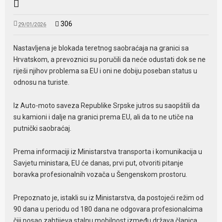
306
29/01/2026
Nastavljena je blokada teretnog saobraćaja na granici sa
Hrvatskom, a prevoznici su poručili da neće odustati dok se ne
riješi njihov problema sa EU i oni ne dobiju poseban status u
odnosu na turiste.
Iz Auto-moto saveza Republike Srpske jutros su saopštili da
su kamioni i dalje na granici prema EU, ali da to ne utiče na
putnički saobraćaj.
Prema informaciji iz Ministarstva transporta i komunikacija u
Savjetu ministara, EU će danas, prvi put, otvoriti pitanje
boravka profesionalnih vozača u Šengenskom prostoru.
Prepoznato je, istakli su iz Ministarstva, da postojeći režim od
90 dana u periodu od 180 dana ne odgovara profesionalcima
čiji posao zahtijeva stalnu mobilnost između država članica.