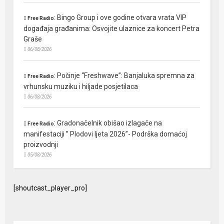
:
Bingo Group i ove godine otvara vrata VIP
Free Radio
događaja građanima: Osvojite ulaznice za koncert Petra
Graše
06/08/2026
:
Počinje “Freshwave”: Banjaluka spremna za
Free Radio
vrhunsku muziku i hiljade posjetilaca
06/08/2026
:
Gradonačelnik obišao izlagače na
Free Radio
manifestaciji ” Plodovi ljeta 2026”- Podrška domaćoj
proizvodnji
05/08/2026
[shoutcast_player_pro]