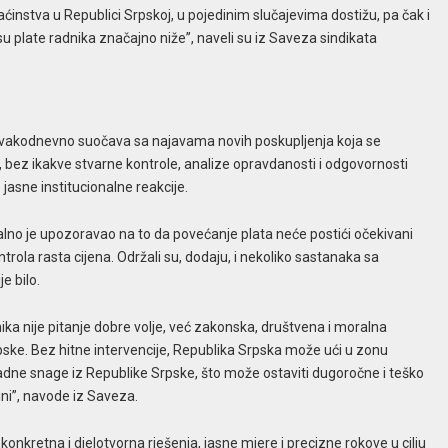
instva u Republici Srpskoj, u pojedinim slučajevima dostižu, pa čak i
 plate radnika značajno niže”, naveli su iz Saveza sindikata
svakodnevno suočava sa najavama novih poskupljenja koja se
bez ikakve stvarne kontrole, analize opravdanosti i odgovornosti
asne institucionalne reakcije.
alno je upozoravao na to da povećanje plata neće postići očekivani
trola rasta cijena. Održali su, dodaju, i nekoliko sastanaka sa
e bilo.
ka nije pitanje dobre volje, već zakonska, društvena i moralna
pske. Bez hitne intervencije, Republika Srpska može ući u zonu
radne snage iz Republike Srpske, što može ostaviti dugoročne i teško
ini”, navode iz Saveza.
kretna i djelotvorna rješenja, jasne mjere i precizne rokove u cilju