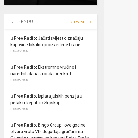
U TRENDU
VIEW ALL
Free Radio
:
Jačati svijest o značaju
kupovine lokalno proizvedene hrane
06/08/2026
Free Radio
:
Ekstremne vrućine i
narednih dana, a onda preokret
06/08/2026
Free Radio
:
Isplata julskih penzija u
petak u Republici Srpskoj
06/08/2026
Free Radio
:
Bingo Group i ove godine
otvara vrata VIP događaja građanima:
Osvojite ulaznice za koncert Petra Graše