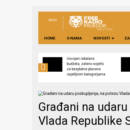
MENU
HOME
O NAMA
NOVOSTI
ZA
no preduzeće
Usvojen rebalans
 upravljati
budžeta, zeleno svjetlo
kom “Saničani”
za besplatne placeve
osjetljivim kategorijama
Građani na udaru 
Vlada Republike 