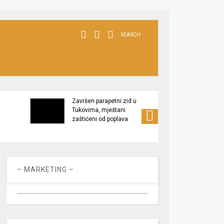
SEARCH
Završen parapetni zid u
Minis
Tukovima, mještani
poljop
zaštićeni od poplava
apel 
racio
– MARKETING –