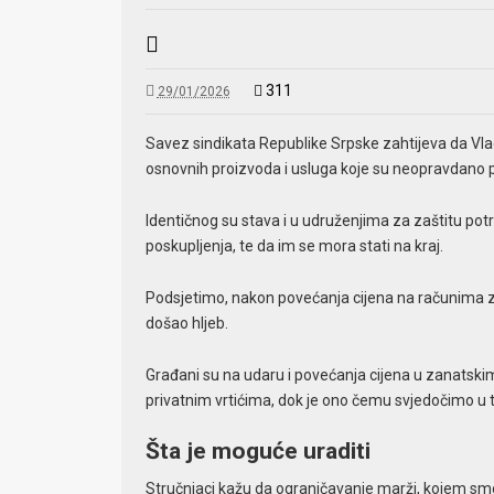
311
29/01/2026
Savez sindikata Republike Srpske zahtijeva da Vlad
osnovnih proizvoda i usluga koje su neopravdano p
Identičnog su stava i u udruženjima za zaštitu po
poskupljenja, te da im se mora stati na kraj.
Podsjetimo, nakon povećanja cijena na računima za
došao hljeb.
Građani su na udaru i povećanja cijena u zanatskim 
privatnim vrtićima, dok je ono čemu svjedočimo u 
Šta je moguće uraditi
Stručnjaci kažu da ograničavanje marži, kojem smo r