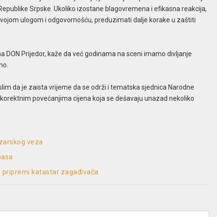
Republike Srpske. Ukoliko izostane blagovremena i efikasna reakcija,
svojom ulogom i odgovornošću, preduzimati dalje korake u zaštiti
na DON Prijedor, kaže da već godinama na sceni imamo divljanje
no.
lim da je zaista vrijeme da se održi i tematska sjednica Narodne
nekorektnim povećanjima cijena koja se dešavaju unazad nekoliko
kozarskog veza
basa
 u pripremi katastar zagađivača