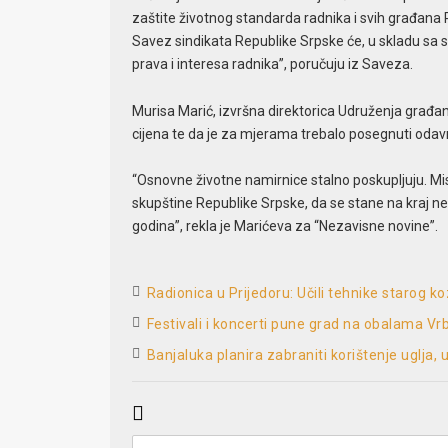
zaštite životnog standarda radnika i svih građana 
Savez sindikata Republike Srpske će, u skladu sa 
prava i interesa radnika”, poručuju iz Saveza.
Murisa Marić, izvršna direktorica Udruženja građa
cijena te da je za mjerama trebalo posegnuti odav
“Osnovne životne namirnice stalno poskupljuju. Mis
skupštine Republike Srpske, da se stane na kraj 
godina”, rekla je Marićeva za “Nezavisne novine”.
Radionica u Prijedoru: Učili tehnike starog 
Festivali i koncerti pune grad na obalama Vr
Banjaluka planira zabraniti korištenje uglja,