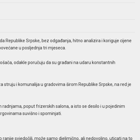
a Republike Srpske, bez odgađanja, hitno analizira i koriguje cijene
ovećane u posljednja tri mjeseca.
trošača, odakle poručuju da su građani na udaru konstantnih
 struju i komunalija u gradovima širom Republike Srpske, na red je
radnjama, poput frizerskih salona, a isto se desilo i u pojedinim
trgovinama suvišno i spominjati.
anije svjedočili, može samo djelimično, ali nedovoljno, uticati na to