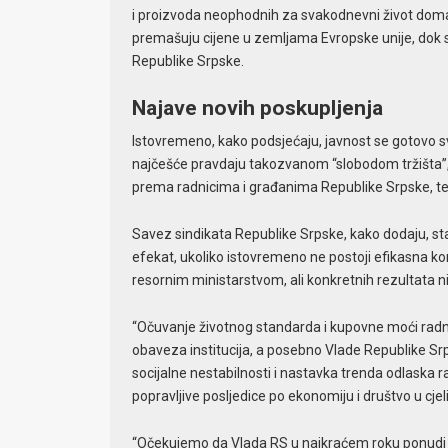
i proizvoda neophodnih za svakodnevni život domać
premašuju cijene u zemljama Evropske unije, dok su
Republike Srpske.
Najave novih poskupljenja
Istovremeno, kako podsjećaju, javnost se gotovo 
najčešće pravdaju takozvanom “slobodom tržišta”, 
prema radnicima i građanima Republike Srpske, te j
Savez sindikata Republike Srpske, kako dodaju, st
efekat, ukoliko istovremeno ne postoji efikasna kon
resornim ministarstvom, ali konkretnih rezultata nij
“Očuvanje životnog standarda i kupovne moći radni
obaveza institucija, a posebno Vlade Republike Sr
socijalne nestabilnosti i nastavka trenda odlaska 
popravljive posljedice po ekonomiju i društvo u cjel
“Očekujemo da Vlada RS u najkraćem roku ponudi kon