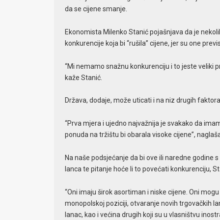
da se cijene smanje.
Ekonomista Milenko Stanić pojašnjava da je nekoli
konkurencije koja bi “rušila” cijene, jer su one pre
“Mi nemamo snažnu konkurenciju i to jeste veliki pr
kaže Stanić.
Država, dodaje, može uticati i na niz drugih faktora
“Prva mjera i ujedno najvažnija je svakako da imam
ponuda na tržištu bi obarala visoke cijene”, naglaš
Na naše podsjećanje da bi ove ili naredne godine
lanca te pitanje hoće li to povećati konkurenciju, S
“Oni imaju širok asortiman i niske cijene. Oni mogu 
monopolskoj poziciji, otvaranje novih trgovačkih l
lanac, kao i većina drugih koji su u vlasništvu inost