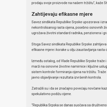
prodaju svoje proizvode na našem tržištu”, kaže S
Zahtijevaju efikasne mjere
Savez sindikata Republike Srpske upozorava i izra
nekontrolisanog rasta cijena, posebno osnovnih živo
ugrožava životni standard radnika, penzionera i g
Stoga Savez sindikata Republike Srpske zahtijeva
efikasne mjere i korake u cilju zaustavljanja rasta 
Između ostalog, od Vlade Republike Srpske traže i
marži na osnovne životne namirnice i ključne uslug
sistem kontrole formiranja cijena na tržištu. Traže 
javno objavljivanje rezultata izvršenih kontrola.
Zatražili su i da se značajno povećaju novčane kazn
spekulativno podižu cijene.
“Republika Srpska se danas suočava sa društveno n