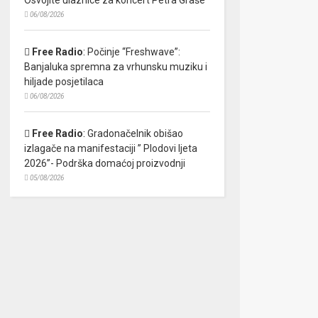
06/08/2026
Free Radio
:
Počinje “Freshwave”:
Banjaluka spremna za vrhunsku muziku i
hiljade posjetilaca
06/08/2026
Free Radio
:
Gradonačelnik obišao
izlagače na manifestaciji ” Plodovi ljeta
2026”- Podrška domaćoj proizvodnji
05/08/2026