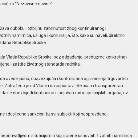
tanić za “Nezavisne novine”.
žava duboku i ozbiljnu zabrinutost zbog kontinuiranog i
tnih namirnica, usluga i komunalija, što, kako su naveli, direktno
rađana Republike Srpske.
 da Vlada Republike Srpske, bez odgađanja, preduzme konkretne i
cijena i zaštite životnog standarda radnika.
 da uvede jasna, obavezujuća i kontrolisana ograničenja trgovačkih
e. Zatraženo je od Vlade i da uspostavi efikasan i transparentan
i da se obezbijedi kontinuiran i pojačan rad inspekcijskih organa, uz
e i dosljedno sankcionišu svi subjekti koji neopravdano i
eprihvatljivom situacijom u kojoj cijene osnovnih životnih namirnica