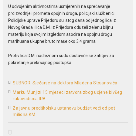
U odvojenim aktivnostima usmjerenih na sprečavanje
proizvodnje i prometa opojnih droga, policijski službenici
Policijske uprave Prijedoru su istog dana od jednog lica iz
Novog Grada i lica D.M. iz Prijedora oduzeli zelenu biljnu
materiju koja svojim izgledom asocira na opojnu drogu
marihuana ukupne bruto mase oko 3,4 grama.
Protiv lica D.M. nadležnom sudu dostaviće se zahtjev za
pokretanje prekršajnog postupka.
SUBNOR: Sjećanje na doktora Mladena Stojanovića
Marku Munjizi 15 mjeseci zatvora zbog ucjene bivšeg
rukovodioca IRB
Za javnu predškolsku ustanovu budžet veći od pet
miliona KM