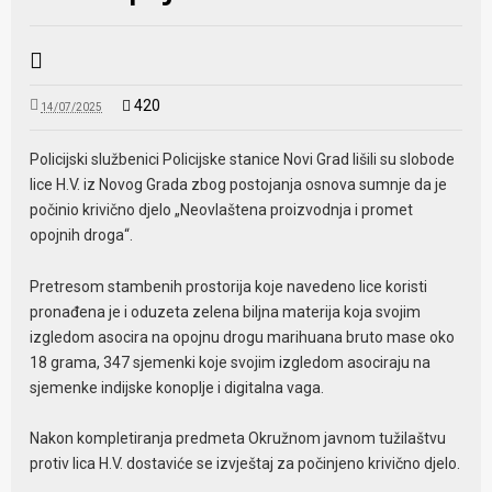
420
14/07/2025
Policijski službenici Policijske stanice Novi Grad lišili su slobode
lice H.V. iz Novog Grada zbog postojanja osnova sumnje da je
počinio krivično djelo „Neovlaštena proizvodnja i promet
opojnih droga“.
Pretresom stambenih prostorija koje navedeno lice koristi
pronađena je i oduzeta zelena biljna materija koja svojim
izgledom asocira na opojnu drogu marihuana bruto mase oko
18 grama, 347 sjemenki koje svojim izgledom asociraju na
sjemenke indijske konoplje i digitalna vaga.
Nakon kompletiranja predmeta Okružnom javnom tužilaštvu
protiv lica H.V. dostaviće se izvještaj za počinjeno krivično djelo.