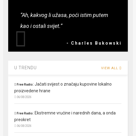
“Ah, kakvog li užasa, poći istim putem
kao i ostali svijet.”
- Charles Bukowski
U TRENDU
VIEW ALL
:
Jačati svijest o značaju kupovine lokalno
Free Radio
proizvedene hrane
06/08/2026
:
Ekstremne vrućine i narednih dana, a onda
Free Radio
preokret
06/08/2026