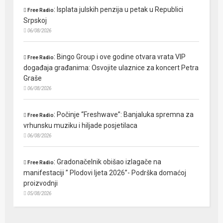
:
Isplata julskih penzija u petak u Republici
Free Radio
Srpskoj
06/08/2026
:
Bingo Group i ove godine otvara vrata VIP
Free Radio
događaja građanima: Osvojite ulaznice za koncert Petra
Graše
06/08/2026
:
Počinje “Freshwave”: Banjaluka spremna za
Free Radio
vrhunsku muziku i hiljade posjetilaca
06/08/2026
:
Gradonačelnik obišao izlagače na
Free Radio
manifestaciji ” Plodovi ljeta 2026”- Podrška domaćoj
proizvodnji
05/08/2026