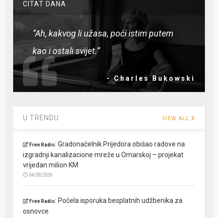
CITAT DANA
“Ah, kakvog li užasa, poći istim putem
kao i ostali svijet.”
- Charles Bukowski
U TRENDU
VIEW ALL
:
Gradonačelnik Prijedora obišao radove na
Free Radio
izgradnji kanalizacione mreže u Omarskoj – projekat
vrijedan milion KM
04/08/2026
:
Počela isporuka besplatnih udžbenika za
Free Radio
osnovce