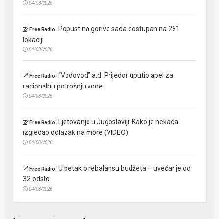
04/08/2026
:
Popust na gorivo sada dostupan na 281
Free Radio
lokaciji
04/08/2026
:
“Vodovod” a.d. Prijedor uputio apel za
Free Radio
racionalnu potrošnju vode
04/08/2026
:
Ljetovanje u Jugoslaviji: Kako je nekada
Free Radio
izgledao odlazak na more (VIDEO)
04/08/2026
:
U petak o rebalansu budžeta – uvećanje od
Free Radio
32 odsto
04/08/2026