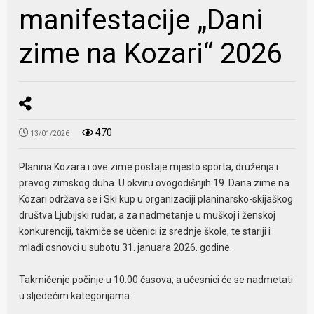
manifestacije „Dani
zime na Kozari“ 2026
470
13/01/2026
Planina Kozara i ove zime postaje mjesto sporta, druženja i
pravog zimskog duha. U okviru ovogodišnjih 19. Dana zime na
Kozari održava se i Ski kup u organizaciji planinarsko-skijaškog
društva Ljubijski rudar, a za nadmetanje u muškoj i ženskoj
konkurenciji, takmiče se učenici iz srednje škole, te stariji i
mlađi osnovci u subotu 31. januara 2026. godine.
Takmičenje počinje u 10.00 časova, a učesnici će se nadmetati
u sljedećim kategorijama: