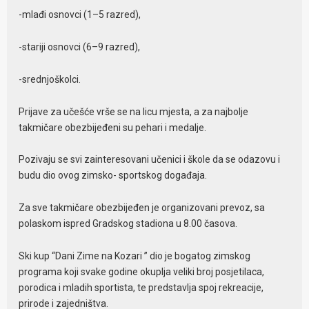
-mlađi osnovci (1–5 razred),
-stariji osnovci (6–9 razred),
-srednjoškolci.
Prijave za učešće vrše se na licu mjesta, a za najbolje
takmičare obezbijeđeni su pehari i medalje.
Pozivaju se svi zainteresovani učenici i škole da se odazovu i
budu dio ovog zimsko- sportskog događaja.
Za sve takmičare obezbijeđen je organizovani prevoz, sa
polaskom ispred Gradskog stadiona u 8.00 časova.
Ski kup “Dani Zime na Kozari ” dio je bogatog zimskog
programa koji svake godine okuplja veliki broj posjetilaca,
porodica i mladih sportista, te predstavlja spoj rekreacije,
prirode i zajedništva.