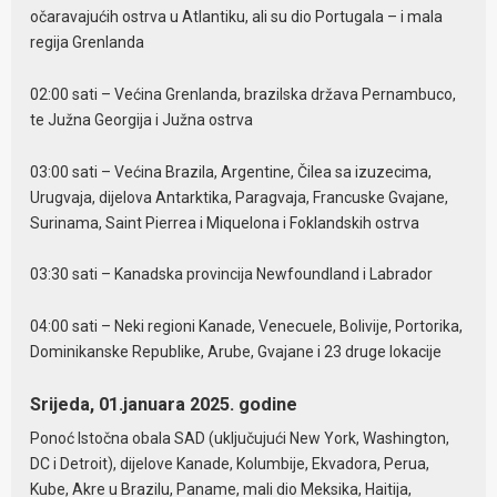
očaravajućih ostrva u Atlantiku, ali su dio Portugala – i mala
regija Grenlanda
02:00 sati – Većina Grenlanda, brazilska država Pernambuco,
te Južna Georgija i Južna ostrva
03:00 sati – Većina Brazila, Argentine, Čilea sa izuzecima,
Urugvaja, dijelova Antarktika, Paragvaja, Francuske Gvajane,
Surinama, Saint Pierrea i Miquelona i Foklandskih ostrva
03:30 sati – Kanadska provincija Newfoundland i Labrador
04:00 sati – Neki regioni Kanade, Venecuele, Bolivije, Portorika,
Dominikanske Republike, Arube, Gvajane i 23 druge lokacije
Srijeda, 01.januara 2025. godine
Ponoć Istočna obala SAD (uključujući New York, Washington,
DC i Detroit), dijelove Kanade, Kolumbije, Ekvadora, Perua,
Kube, Akre u Brazilu, Paname, mali dio Meksika, Haitija,