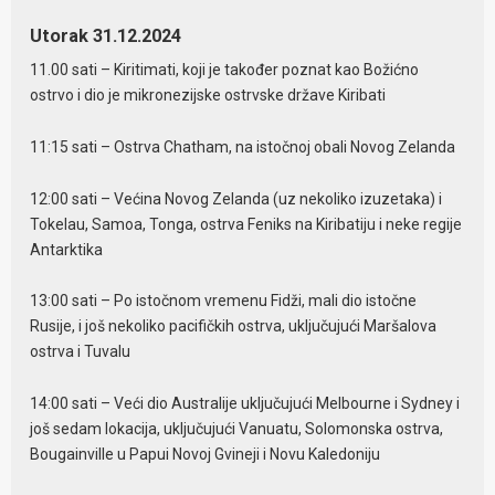
Utorak 31.12.2024
11.00 sati – Kiritimati, koji je također poznat kao Božićno
ostrvo i dio je mikronezijske ostrvske države Kiribati
11:15 sati – Ostrva Chatham, na istočnoj obali Novog Zelanda
12:00 sati – Većina Novog Zelanda (uz nekoliko izuzetaka) i
Tokelau, Samoa, Tonga, ostrva Feniks na Kiribatiju i neke regije
Antarktika
13:00 sati – Po istočnom vremenu Fidži, mali dio istočne
Rusije, i još nekoliko pacifičkih ostrva, uključujući Maršalova
ostrva i Tuvalu
14:00 sati – Veći dio Australije uključujući Melbourne i Sydney i
još sedam lokacija, uključujući Vanuatu, Solomonska ostrva,
Bougainville u Papui Novoj Gvineji i Novu Kaledoniju