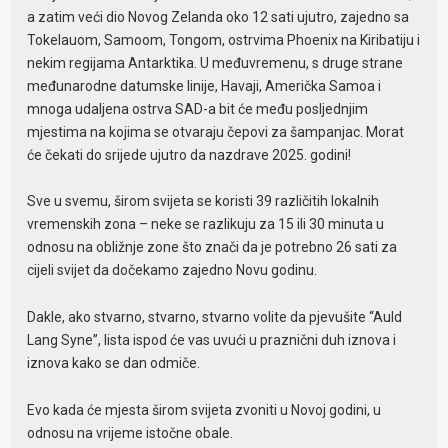
a zatim veći dio Novog Zelanda oko 12 sati ujutro, zajedno sa
Tokelauom, Samoom, Tongom, ostrvima Phoenix na Kiribatiju i
nekim regijama Antarktika. U međuvremenu, s druge strane
međunarodne datumske linije, Havaji, Američka Samoa i
mnoga udaljena ostrva SAD-a bit će među posljednjim
mjestima na kojima se otvaraju čepovi za šampanjac. Morat
će čekati do srijede ujutro da nazdrave 2025. godini!
Sve u svemu, širom svijeta se koristi 39 različitih lokalnih
vremenskih zona – neke se razlikuju za 15 ili 30 minuta u
odnosu na obližnje zone što znači da je potrebno 26 sati za
cijeli svijet da dočekamo zajedno Novu godinu.
Dakle, ako stvarno, stvarno, stvarno volite da pjevušite “Auld
Lang Syne”, lista ispod će vas uvući u praznični duh iznova i
iznova kako se dan odmiče.
Evo kada će mjesta širom svijeta zvoniti u Novoj godini, u
odnosu na vrijeme istočne obale.