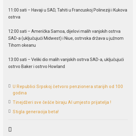
11:00 sati – Havaji u SAD, Tahiti u Francuskoj Polineziji i Kukova
ostrva
12:00 sati – Američka Samoa, dijelovi malih vanjskih ostrva
SAD-a (uključujući Midwest) i Niue, ostrvska država u južnom
Tihom okeanu
13:00 sati – Veliki dio malih vanjskih ostrva SAD-a, uključujući
ostrvo Baker i ostrvo Howland
U Republici Srpskoj četvoro penzionera starijih od 100
godina
Tinejdžeri sve češće biraju AI umjesto prijatelja !
Stigla generacija beta!