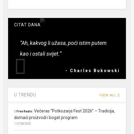
CITAT DANA
“Ah, kakvog li užasa, poći istim putem
kao i ostali svijet.”
- Charles Bukowski
U TRENDU
VIEW ALL
:
Večeras “Potkozarje Fest 2026” – Tradicija,
Free Radio
domaći proizvodi i bogat program
07/08/2026