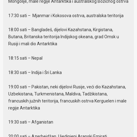
Mongolije, male regije Antarktika i australskog Božićnog ostrva
17:30 sati – Mjanmar i Kokosova ostrva, australska teritorija
18:00 sati – Bangladeš, dijelovi Kazahstana, Kirgistana,
Butana, Britanska teritorija Indijskog okeana, grad Omsk u
Rusiji i mali dio Antarktika
18:15 sati – Nepal
18:30 sati – Indija i Šri Lanka
19:00 sati – Pakistan, neki dijelovi Rusije, veći dio Kazahstana,
Uzbekistana, Turkmenistana, Maldiva, Tadžikistana,
francuskih južnih teritorija, francuskih ostrva Kerguelen i male
regije Antarktika
19:30 sati – Afganistan
20:00 sati – Azerbejdžan, Ujedinjeni Arapski Emirati,