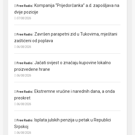
:
Kompanija “Prijedorčanka” a.d. zapošljava na
Free Radio
dvije pozicije
07/08/2026
:
Završen parapetni zid u Tukovima, mještani
Free Radio
zaštićeni od poplava
06/08/2026
:
Jačati svijest o značaju kupovine lokalno
Free Radio
proizvedene hrane
06/08/2026
:
Ekstremne vrućine i narednih dana, a onda
Free Radio
preokret
06/08/2026
:
Isplata julskih penzija u petak u Republici
Free Radio
Srpskoj
06/08/2026