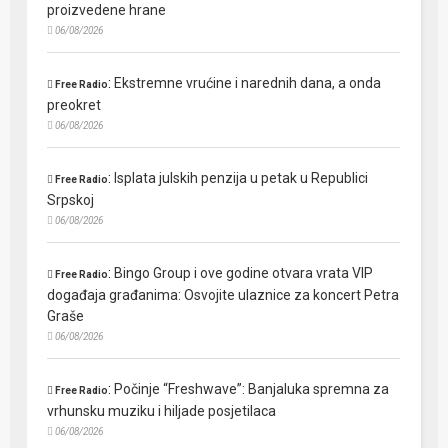
proizvedene hrane
06/08/2026
:
Ekstremne vrućine i narednih dana, a onda
Free Radio
preokret
06/08/2026
:
Isplata julskih penzija u petak u Republici
Free Radio
Srpskoj
06/08/2026
:
Bingo Group i ove godine otvara vrata VIP
Free Radio
događaja građanima: Osvojite ulaznice za koncert Petra
Graše
06/08/2026
:
Počinje “Freshwave”: Banjaluka spremna za
Free Radio
vrhunsku muziku i hiljade posjetilaca
06/08/2026