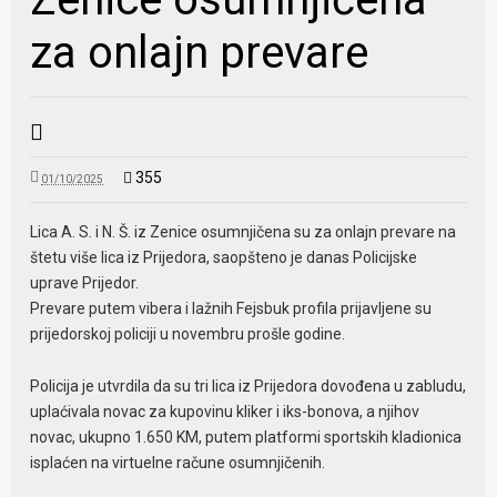
za onlajn prevare
355
01/10/2025
Lica A. S. i N. Š. iz Zenice osumnjičena su za onlajn prevare na
štetu više lica iz Prijedora, saopšteno je danas Policijske
uprave Prijedor.
Prevare putem vibera i lažnih Fejsbuk profila prijavljene su
prijedorskoj policiji u novembru prošle godine.
Policija je utvrdila da su tri lica iz Prijedora dovođena u zabludu,
uplaćivala novac za kupovinu kliker i iks-bonova, a njihov
novac, ukupno 1.650 KM, putem platformi sportskih kladionica
isplaćen na virtuelne račune osumnjičenih.