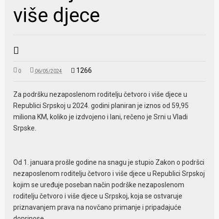
više djece
1266
0
06/05/2024
Za podršku nezaposlenom roditelju četvoro i više djece u
Republici Srpskoj u 2024. godini planiran je iznos od 59,95
miliona KM, koliko je izdvojeno i lani, rečeno je Srni u Vladi
Srpske.
Od 1. januara prošle godine na snagu je stupio Zakon o podršci
nezaposlenom roditelju četvoro i više djece u Republici Srpskoj
kojim se uređuje poseban način podrške nezaposlenom
roditelju četvoro i više djece u Srpskoj, koja se ostvaruje
priznavanjem prava na novčano primanje i pripadajuće
doprinose.