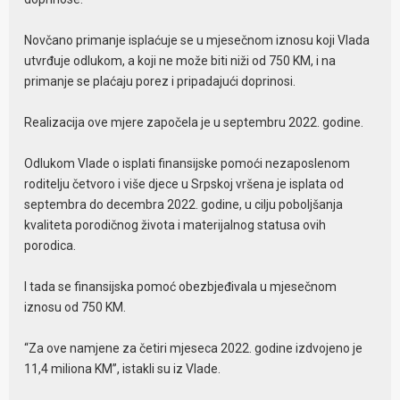
Novčano primanje isplaćuje se u mjesečnom iznosu koji Vlada
utvrđuje odlukom, a koji ne može biti niži od 750 KM, i na
primanje se plaćaju porez i pripadajući doprinosi.
Realizacija ove mjere započela je u septembru 2022. godine.
Odlukom Vlade o isplati finansijske pomoći nezaposlenom
roditelju četvoro i više djece u Srpskoj vršena je isplata od
septembra do decembra 2022. godine, u cilju poboljšanja
kvaliteta porodičnog života i materijalnog statusa ovih
porodica.
I tada se finansijska pomoć obezbjeđivala u mjesečnom
iznosu od 750 KM.
“Za ove namjene za četiri mjeseca 2022. godine izdvojeno je
11,4 miliona KM”, istakli su iz Vlade.