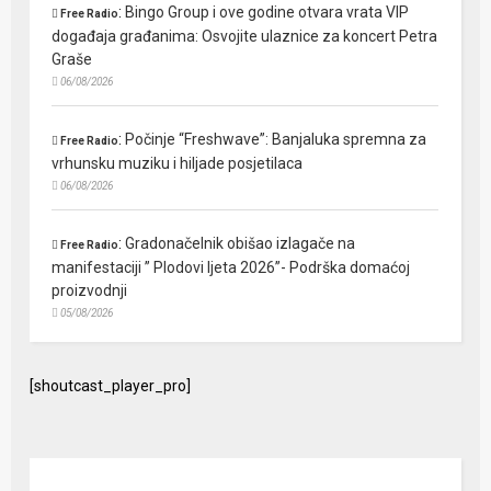
:
Bingo Group i ove godine otvara vrata VIP
Free Radio
događaja građanima: Osvojite ulaznice za koncert Petra
Graše
06/08/2026
:
Počinje “Freshwave”: Banjaluka spremna za
Free Radio
vrhunsku muziku i hiljade posjetilaca
06/08/2026
:
Gradonačelnik obišao izlagače na
Free Radio
manifestaciji ” Plodovi ljeta 2026”- Podrška domaćoj
proizvodnji
05/08/2026
[shoutcast_player_pro]