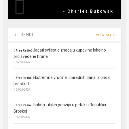
- Charles Bukowski
U TRENDU
VIEW ALL
:
Jačati svijest o značaju kupovine lokalno
Free Radio
proizvedene hrane
06/08/2026
:
Ekstremne vrućine i narednih dana, a onda
Free Radio
preokret
06/08/2026
:
Isplata julskih penzija u petak u Republici
Free Radio
Srpskoj
06/08/2026