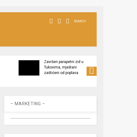
SEARCH
Završen parapetni zid u
Minis
Tukovima, mještani
poljop
zaštićeni od poplava
apel 
racio
– MARKETING –