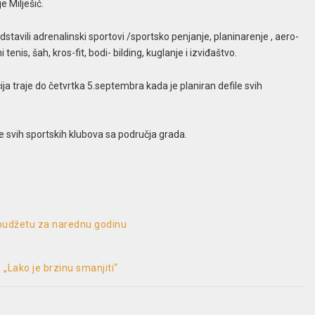
e Milješić.
stavili adrenalinski sportovi /sportsko penjanje, planinarenje , aero-
tenis, šah, kros-fit, bodi- bilding, kuglanje i izviđaštvo.
ija traje do četvrtka 5.septembra kada je planiran defile svih
e svih sportskih klubova sa područja grada.
 budžetu za narednu godinu
 „Lako je brzinu smanjiti“