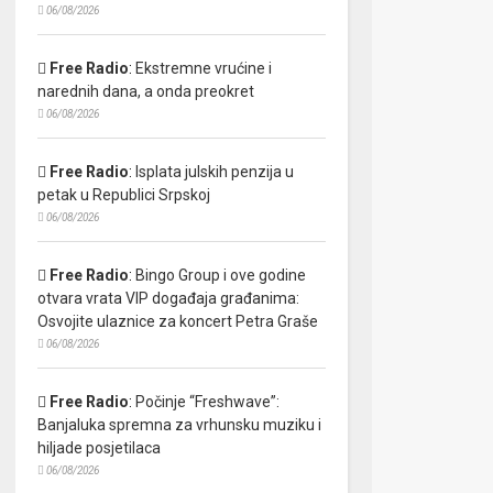
06/08/2026
Free Radio
:
Ekstremne vrućine i
narednih dana, a onda preokret
06/08/2026
Free Radio
:
Isplata julskih penzija u
petak u Republici Srpskoj
06/08/2026
Free Radio
:
Bingo Group i ove godine
otvara vrata VIP događaja građanima:
Osvojite ulaznice za koncert Petra Graše
06/08/2026
Free Radio
:
Počinje “Freshwave”:
Banjaluka spremna za vrhunsku muziku i
hiljade posjetilaca
06/08/2026