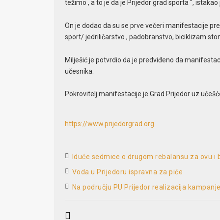
težimo , a to je da je Prijedor grad sporta “, istakao j
On je dodao da su se prve večeri manifestacije pred
sport/ jedriličarstvo , padobranstvo, biciklizam stoni 
Milješić je potvrdio da je predviđeno da manifestac
učesnika.
Pokrovitelj manifestacije je Grad Prijedor uz učešć
https://www.prijedorgrad.org
Iduće sedmice o drugom rebalansu za ovu i
Voda u Prijedoru ispravna za piće
Na području PU Prijedor realizacija kampanje