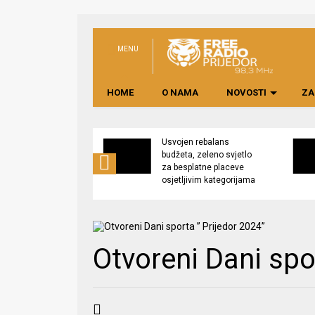
MENU
HOME
O NAMA
NOVOSTI
ZA
no preduzeće
Usvojen rebalans
 upravljati
budžeta, zeleno svjetlo
kom “Saničani”
za besplatne placeve
osjetljivim kategorijama
Otvoreni Dani spo