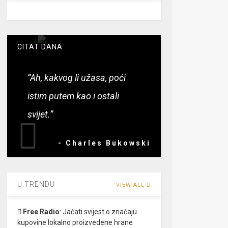
CITAT DANA
“Ah, kakvog li užasa, poći
istim putem kao i ostali
svijet.”
- Charles Bukowski
U TRENDU
VIEW ALL
Free Radio
:
Jačati svijest o značaju
kupovine lokalno proizvedene hrane