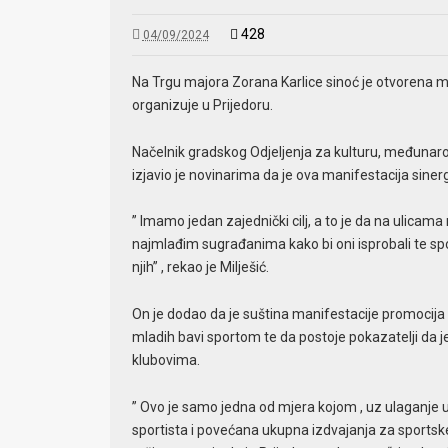
428
04/09/2024
Na Trgu majora Zorana Karlice sinoć je otvorena man
organizuje u Prijedoru.
Načelnik gradskog Odjeljenja za kulturu, međunarod
izjavio je novinarima da je ova manifestacija siner
” Imamo jedan zajednički cilj, a to je da na ulica
najmlađim sugrađanima kako bi oni isprobali te spor
njih” , rekao je Milješić.
On je dodao da je suština manifestacije promocija i 
mladih bavi sportom te da postoje pokazatelji da j
klubovima.
” Ovo je samo jedna od mjera kojom , uz ulaganje u
sportista i povećana ukupna izdvajanja za sport