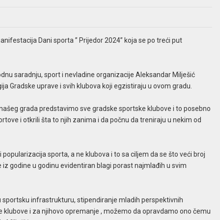
ifestacija Dani sporta ” Prijedor 2024” koja se po treći put
nu saradnju, sport i nevladine organizacije Aleksandar Milješić
gija Gradske uprave i svih klubova koji egzistiraju u ovom gradu.
ma našeg grada predstavimo sve gradske sportske klubove i to posebno
tove i otkrili šta to njih zanima i da počnu da treniraju u nekim od
popularizacija sporta, a ne klubova i to sa ciljem da se što veći broj
e iz godine u godinu evidentiran blagi porast najmlađih u svim
 sportsku infrastrukturu, stipendiranje mladih perspektivnih
ske klubove i za njihovo opremanje , možemo da opravdamo ono čemu