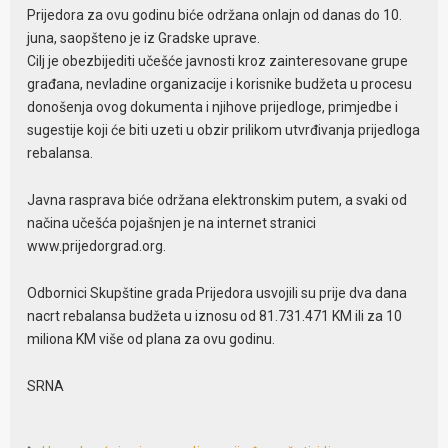
Prijedora za ovu godinu biće održana onlajn od danas do 10.
juna, saopšteno je iz Gradske uprave.
Cilj je obezbijediti učešće javnosti kroz zainteresovane grupe
građana, nevladine organizacije i korisnike budžeta u procesu
donošenja ovog dokumenta i njihove prijedloge, primjedbe i
sugestije koji će biti uzeti u obzir prilikom utvrđivanja prijedloga
rebalansa.
Javna rasprava biće održana elektronskim putem, a svaki od
načina učešća pojašnjen je na internet stranici
www.prijedorgrad.org.
Odbornici Skupštine grada Prijedora usvojili su prije dva dana
nacrt rebalansa budžeta u iznosu od 81.731.471 KM ili za 10
miliona KM više od plana za ovu godinu.
SRNA