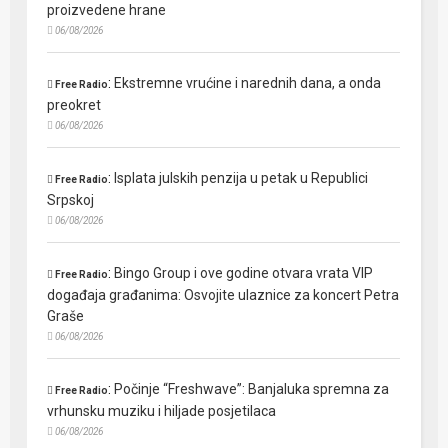
proizvedene hrane
06/08/2026
:
Ekstremne vrućine i narednih dana, a onda
Free Radio
preokret
06/08/2026
:
Isplata julskih penzija u petak u Republici
Free Radio
Srpskoj
06/08/2026
:
Bingo Group i ove godine otvara vrata VIP
Free Radio
događaja građanima: Osvojite ulaznice za koncert Petra
Graše
06/08/2026
:
Počinje “Freshwave”: Banjaluka spremna za
Free Radio
vrhunsku muziku i hiljade posjetilaca
06/08/2026