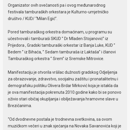
Organizator ovih svečanosti pa i ovog međunarodnog
festivala tamburaških orkestara je Kulturno-umjetničko
društvo / KUD/ “Milan Egić”.
Pored tamburaškog orkestra domaćinam, u programu su
učestvovali i tamburaši SKUD ” Dr Mladen Stojanović” iz
Prijedora , Gradski tamburaški orkestar iz Banja Luke, KUD ”
Bedem ” iz Bihaća, ” Sedam tamburaša iz Laktaša” i članovi
Tamburaškog orkestra ” Srem” iz Sremske Mitrovice.
Manifestaciju je otvorila vršilac dužnosti gradskog Odjeljenja
za obrazovanje, zdravstvo, socijalnu zaštitu i pronatalitetnu i
demografsku politiku Olivera Brdar Mirković koja je istakla da
je ova manifestacija pokrenuta 2010.godine kako bi se ponovo
oživio stari običaj okupljanja i obilježavanja hramovne slave u
Brezičanima.
“Od dvodnevne postala je trodnevna svetkovina, sa ovom
muzičkom večeri u znak sjećanja na Novaka Savanovića koji je