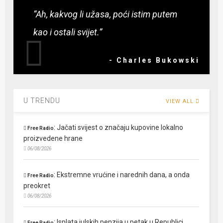
“Ah, kakvog li užasa, poći istim putem
kao i ostali svijet.”
- Charles Bukowski
U TRENDU
VIEW ALL
:
Jačati svijest o značaju kupovine lokalno
Free Radio
proizvedene hrane
06/08/2026
:
Ekstremne vrućine i narednih dana, a onda
Free Radio
preokret
06/08/2026
:
Isplata julskih penzija u petak u Republici
Free Radio