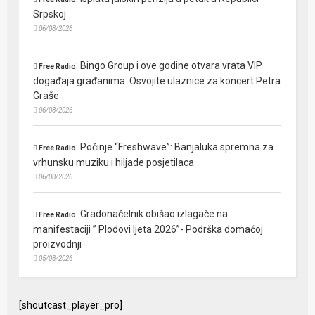
Srpskoj
06/08/2026
:
Bingo Group i ove godine otvara vrata VIP
Free Radio
događaja građanima: Osvojite ulaznice za koncert Petra
Graše
06/08/2026
:
Počinje “Freshwave”: Banjaluka spremna za
Free Radio
vrhunsku muziku i hiljade posjetilaca
06/08/2026
:
Gradonačelnik obišao izlagače na
Free Radio
manifestaciji ” Plodovi ljeta 2026”- Podrška domaćoj
proizvodnji
05/08/2026
[shoutcast_player_pro]