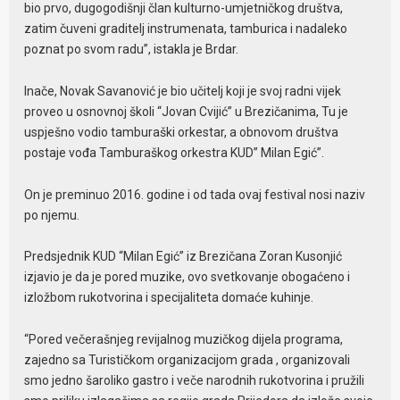
bio prvo, dugogodišnji član kulturno-umjetničkog društva,
zatim čuveni graditelj instrumenata, tamburica i nadaleko
poznat po svom radu”, istakla je Brdar.
Inače, Novak Savanović je bio učitelj koji je svoj radni vijek
proveo u osnovnoj školi “Jovan Cvijić” u Brezičanima, Tu je
uspješno vodio tamburaški orkestar, a obnovom društva
postaje vođa Tamburaškog orkestra KUD” Milan Egić”.
On je preminuo 2016. godine i od tada ovaj festival nosi naziv
po njemu.
Predsjednik KUD “Milan Egić” iz Brezičana Zoran Kusonjić
izjavio je da je pored muzike, ovo svetkovanje obogaćeno i
izložbom rukotvorina i specijaliteta domaće kuhinje.
“Pored večerašnjeg revijalnog muzičkog dijela programa,
zajedno sa Turističkom organizacijom grada , organizovali
smo jedno šaroliko gastro i veče narodnih rukotvorina i pružili