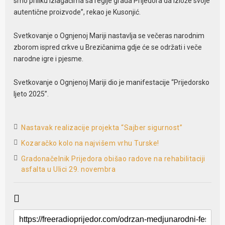
smo priliku izlagačima sa regije grada Prijedora da izlože svoje
autentične proizvode”, rekao je Kusonjić.
Svetkovanje o Ognjenoj Mariji nastavlja se večeras narodnim
zborom ispred crkve u Brezičanima gdje će se održati i veče
narodne igre i pjesme.
Svetkovanje o Ognjenoj Mariji dio je manifestacije “Prijedorsko
ljeto 2025”.
Nastavak realizacije projekta “Sajber sigurnost”
Kozaračko kolo na najvišem vrhu Turske!
Gradonačelnik Prijedora obišao radove na rehabilitaciji
asfalta u Ulici 29. novembra