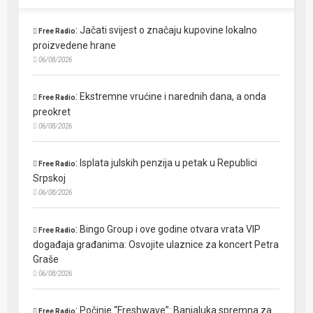
:
Jačati svijest o značaju kupovine lokalno
Free Radio
proizvedene hrane
06/08/2026
:
Ekstremne vrućine i narednih dana, a onda
Free Radio
preokret
06/08/2026
:
Isplata julskih penzija u petak u Republici
Free Radio
Srpskoj
06/08/2026
:
Bingo Group i ove godine otvara vrata VIP
Free Radio
događaja građanima: Osvojite ulaznice za koncert Petra
Graše
06/08/2026
:
Počinje “Freshwave”: Banjaluka spremna za
Free Radio