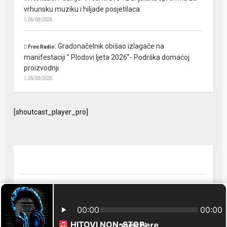
vrhunsku muziku i hiljade posjetilaca
06/08/2026
:
Gradonačelnik obišao izlagače na
Free Radio
manifestaciji ” Plodovi ljeta 2026”- Podrška domaćoj
proizvodnji
05/08/2026
[shoutcast_player_pro]
© 2024 Free Radio Prijedor. Sva prava zaštićena Designed by
FreeRadio