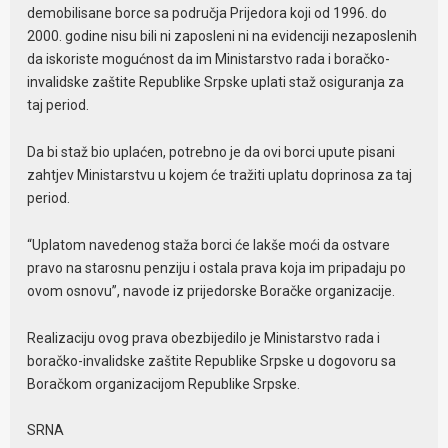
demobilisane borce sa područja Prijedora koji od 1996. do
2000. godine nisu bili ni zaposleni ni na evidenciji nezaposlenih
da iskoriste mogućnost da im Ministarstvo rada i boračko-
invalidske zaštite Republike Srpske uplati staž osiguranja za
taj period.
Da bi staž bio uplaćen, potrebno je da ovi borci upute pisani
zahtjev Ministarstvu u kojem će tražiti uplatu doprinosa za taj
period.
“Uplatom navedenog staža borci će lakše moći da ostvare
pravo na starosnu penziju i ostala prava koja im pripadaju po
ovom osnovu”, navode iz prijedorske Boračke organizacije.
Realizaciju ovog prava obezbijedilo je Ministarstvo rada i
boračko-invalidske zaštite Republike Srpske u dogovoru sa
Boračkom organizacijom Republike Srpske.
SRNA