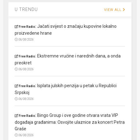
U TRENDU
VIEW ALL
:
Jačati svijest o značaju kupovine lokalno
Free Radio
proizvedene hrane
06/08/2026
:
Ekstremne vrućine i narednih dana, a onda
Free Radio
preokret
06/08/2026
:
Isplata julskih penzija u petak u Republici
Free Radio
Srpskoj
06/08/2026
:
Bingo Group i ove godine otvara vrata VIP
Free Radio
događaja građanima: Osvojite ulaznice za koncert Petra
Graše
06/08/2026