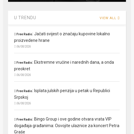
U TRENDU
VIEW ALL
:
Jačati svijest o značaju kupovine lokalno
Free Radio
proizvedene hrane
06/08/2026
:
Ekstremne vrućine i narednih dana, a onda
Free Radio
preokret
06/08/2026
:
Isplata julskih penzija u petak u Republici
Free Radio
Srpskoj
06/08/2026
:
Bingo Group i ove godine otvara vrata VIP
Free Radio
događaja građanima: Osvojite ulaznice za koncert Petra
Graše