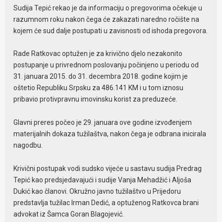
Sudija Tepić rekao je da informaciju o pregovorima očekuje u
razumnom roku nakon čega će zakazati naredno ročište na
kojem će sud dalje postupati u zavisnosti od ishoda pregovora.
Rade Ratkovac optužen je za krivično djelo nezakonito
postupanje u privrednom poslovanju počinjeno u periodu od
31. januara 2015. do 31. decembra 2018. godine kojim je
oštetio Republiku Srpsku za 486.141 KM i u tom iznosu
pribavio protivpravnu imovinsku korist za preduzeće.
Glavni preres počeo je 29. januara ove godine izvođenjem
materijalnih dokaza tužilaštva, nakon čega je odbrana inicirala
nagodbu.
Krivični postupak vodi sudsko vijeće u sastavu sudija Predrag
Tepić kao predsjedavajući i sudije Vanja Mehadžić i Aljoša
Dukić kao članovi. Okružno javno tužilaštvo u Prijedoru
predstavlja tužilac Irman Dedić, a optuženog Ratkovca brani
advokat iz Šamca Goran Blagojević.