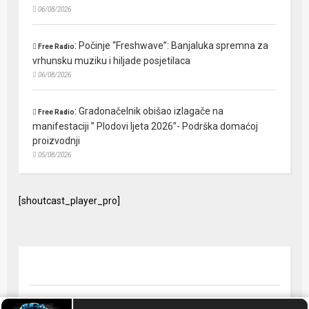
06/08/2026
:
Počinje “Freshwave”: Banjaluka spremna za
Free Radio
vrhunsku muziku i hiljade posjetilaca
06/08/2026
:
Gradonačelnik obišao izlagače na
Free Radio
manifestaciji ” Plodovi ljeta 2026”- Podrška domaćoj
proizvodnji
05/08/2026
[shoutcast_player_pro]