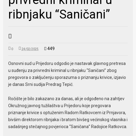
ribnjaku “Saničani”
449
0
24/02/2025
Osnovni sud u Prijedoru odgodio je nastavak glavnog pretresa
u suđenju za privredni kriminal u ribnjaku “Saničani” zbog
pregovora o zaključenju sporazuma o priznanju krivice, izjavio
je danas Srni sudija Predrag Tepić.
Ročište je bilo zakazano za danas, ali je odgođeno na zahtjev
Okružnog javnog tužilaštva u Prijedoru koje pregovara
priznanje krivice s optuženim Radom Ratkovcem iz Prnjavora,
bivšim direktorom ribnjaka i bratom bivšeg većinskog vlasnika i
sadašnjeg stečajnog povjerioca “Saničana” Radojice Ratkovca.