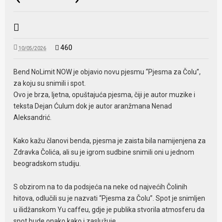
460
10/05/2026
Bend NoLimit NOW je objavio novu pjesmu “Pjesma za Čolu”,
za koju su snimili i spot.
Ovo je brza, ljetna, opuštajuća pjesma, čiji je autor muzike i
teksta Dejan Ćulum dok je autor aranžmana Nenad
Aleksandrić.
Kako kažu članovi benda, pjesma je zaista bila namijenjena za
Zdravka Čolića, ali su je igrom sudbine snimili oni u jednom
beogradskom studiju.
S obzirom na to da podsjeća na neke od najvećih Čolinih
hitova, odlučili su je nazvati “Pjesma za Čolu”. Spot je snimljen
u ilidžanskom Yu caffeu, gdje je publika stvorila atmosferu da
spot bude onako kako i zaslužuje.