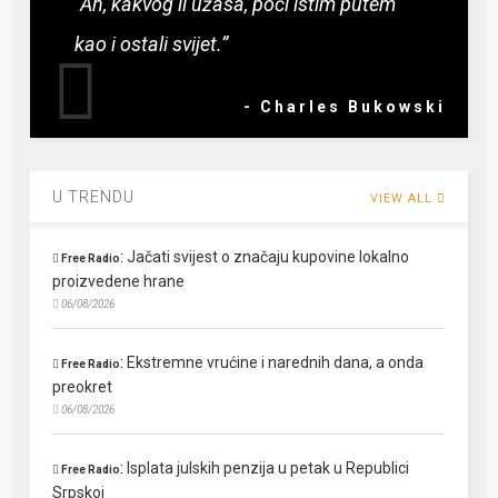
“Ah, kakvog li užasa, poći istim putem
kao i ostali svijet.”
- Charles Bukowski
U TRENDU
VIEW ALL
:
Jačati svijest o značaju kupovine lokalno
Free Radio
proizvedene hrane
06/08/2026
:
Ekstremne vrućine i narednih dana, a onda
Free Radio
preokret
06/08/2026
:
Isplata julskih penzija u petak u Republici
Free Radio
Srpskoj