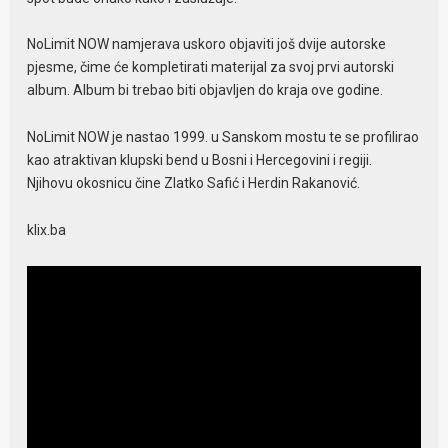
NoLimit NOW namjerava uskoro objaviti još dvije autorske
pjesme, čime će kompletirati materijal za svoj prvi autorski
album. Album bi trebao biti objavljen do kraja ove godine.
NoLimit NOW je nastao 1999. u Sanskom mostu te se profilirao
kao atraktivan klupski bend u Bosni i Hercegovini i regiji.
Njihovu okosnicu čine Zlatko Safić i Herdin Rakanović.
klix.ba