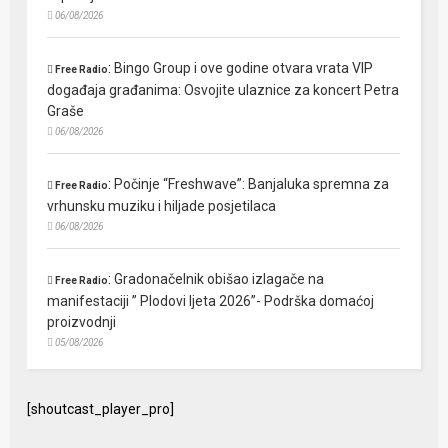
06/08/2026
:
Bingo Group i ove godine otvara vrata VIP
Free Radio
događaja građanima: Osvojite ulaznice za koncert Petra
Graše
06/08/2026
:
Počinje “Freshwave”: Banjaluka spremna za
Free Radio
vrhunsku muziku i hiljade posjetilaca
06/08/2026
:
Gradonačelnik obišao izlagače na
Free Radio
manifestaciji ” Plodovi ljeta 2026”- Podrška domaćoj
proizvodnji
05/08/2026
[shoutcast_player_pro]