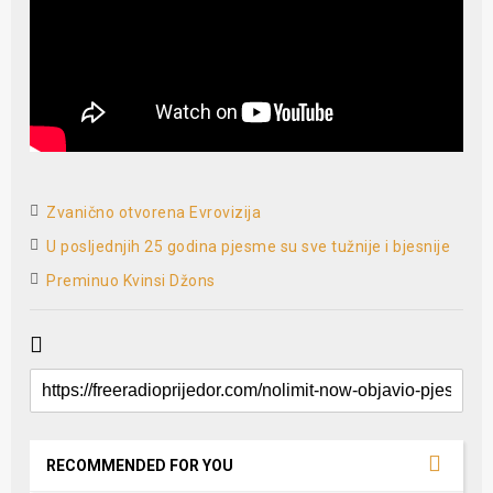
Zvanično otvorena Evrovizija
U posljednjih 25 godina pjesme su sve tužnije i bjesnije
Preminuo Kvinsi Džons
RECOMMENDED FOR YOU