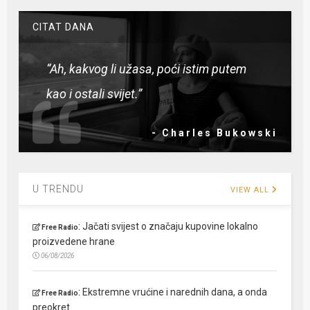
CITAT DANA
“Ah, kakvog li užasa, poći istim putem
kao i ostali svijet.”
- Charles Bukowski
U TRENDU
VIEW ALL
:
Jačati svijest o značaju kupovine lokalno
Free Radio
proizvedene hrane
06/08/2026
:
Ekstremne vrućine i narednih dana, a onda
Free Radio
preokret