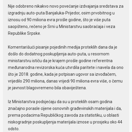
Nije odobreno nikakvo novo povećanje izdvajanja sredstava za
izgradnju auto-puta Banjaluka-Prijedor, osim prvobitnog u
iznosu od 90 miliona evra prošle godine, što je više puta
saopšteno, rečeno je Srni u Ministarstvu saobraćaja i veza
Republike Srpske.
Komentarišući pisanje pojedinih medija proteklih dana da je
došlo do dodatnog poskupljenja auto-puta, u resornom
ministarstvu ističu da je krajem prošle godine referentna
međunarodna revizorska kuća utvrdila paritete i navela da ono
što je 2018. godine, kada je potpisan ugovor sa izvođačem,
vrijedilo 290 miliona, danas vrijedi 90 miliona evra više, o čemu
je javnost blagovremeno bila obaviještena.
Iz Ministarstva podsjećaju da su u proteklih osam godina
značajno porasle cijene osnovnih građevinskih materijala i da,
prema podacima Republičkog zavoda za statistiku, u oblasti
niskogradnje poskupljenja materijala iznose u prosjeku oko 44
odsto.