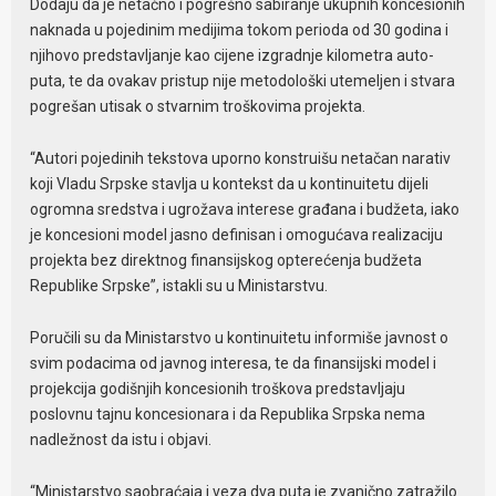
Dodaju da je netačno i pogrešno sabiranje ukupnih koncesionih
naknada u pojedinim medijima tokom perioda od 30 godina i
njihovo predstavljanje kao cijene izgradnje kilometra auto-
puta, te da ovakav pristup nije metodološki utemeljen i stvara
pogrešan utisak o stvarnim troškovima projekta.
“Autori pojedinih tekstova uporno konstruišu netačan narativ
koji Vladu Srpske stavlja u kontekst da u kontinuitetu dijeli
ogromna sredstva i ugrožava interese građana i budžeta, iako
je koncesioni model jasno definisan i omogućava realizaciju
projekta bez direktnog finansijskog opterećenja budžeta
Republike Srpske”, istakli su u Ministarstvu.
Poručili su da Ministarstvo u kontinuitetu informiše javnost o
svim podacima od javnog interesa, te da finansijski model i
projekcija godišnjih koncesionih troškova predstavljaju
poslovnu tajnu koncesionara i da Republika Srpska nema
nadležnost da istu i objavi.
“Ministarstvo saobraćaja i veza dva puta je zvanično zatražilo