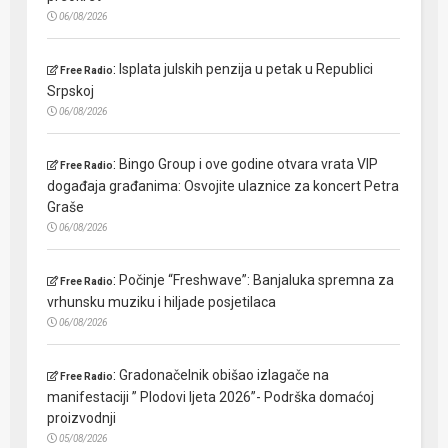
06/08/2026
:
Isplata julskih penzija u petak u Republici
Free Radio
Srpskoj
06/08/2026
:
Bingo Group i ove godine otvara vrata VIP
Free Radio
događaja građanima: Osvojite ulaznice za koncert Petra
Graše
06/08/2026
:
Počinje “Freshwave”: Banjaluka spremna za
Free Radio
vrhunsku muziku i hiljade posjetilaca
06/08/2026
:
Gradonačelnik obišao izlagače na
Free Radio
manifestaciji ” Plodovi ljeta 2026”- Podrška domaćoj
proizvodnji
05/08/2026