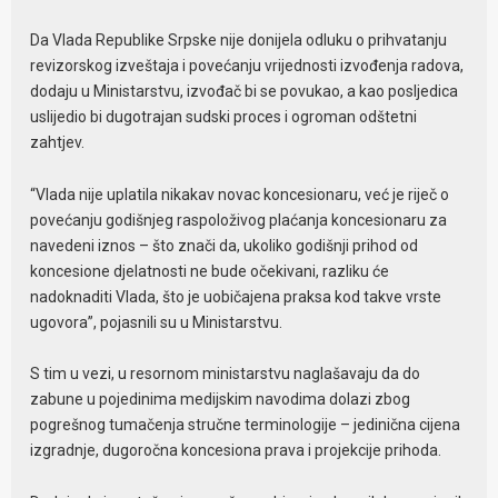
Da Vlada Republike Srpske nije donijela odluku o prihvatanju
revizorskog izveštaja i povećanju vrijednosti izvođenja radova,
dodaju u Ministarstvu, izvođač bi se povukao, a kao posljedica
uslijedio bi dugotrajan sudski proces i ogroman odštetni
zahtjev.
“Vlada nije uplatila nikakav novac koncesionaru, već je riječ o
povećanju godišnjeg raspoloživog plaćanja koncesionaru za
navedeni iznos – što znači da, ukoliko godišnji prihod od
koncesione djelatnosti ne bude očekivani, razliku će
nadoknaditi Vlada, što je uobičajena praksa kod takve vrste
ugovora”, pojasnili su u Ministarstvu.
S tim u vezi, u resornom ministarstvu naglašavaju da do
zabune u pojedinima medijskim navodima dolazi zbog
pogrešnog tumačenja stručne terminologije – jedinična cijena
izgradnje, dugoročna koncesiona prava i projekcije prihoda.