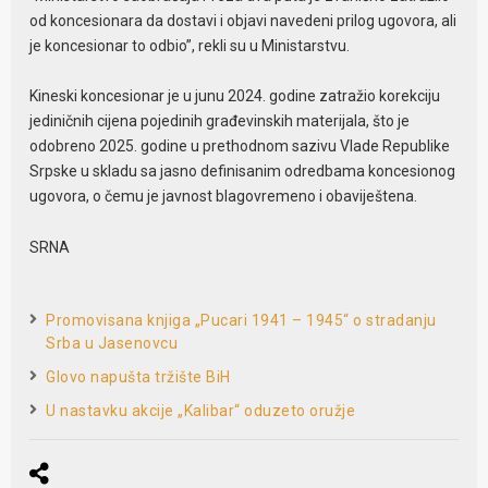
od koncesionara da dostavi i objavi navedeni prilog ugovora, ali
je koncesionar to odbio”, rekli su u Ministarstvu.
Kineski koncesionar je u junu 2024. godine zatražio korekciju
jediničnih cijena pojedinih građevinskih materijala, što je
odobreno 2025. godine u prethodnom sazivu Vlade Republike
Srpske u skladu sa jasno definisanim odredbama koncesionog
ugovora, o čemu je javnost blagovremeno i obaviještena.
SRNA
Promovisana knjiga „Pucari 1941 – 1945“ o stradanju
Srba u Jasenovcu
Glovo napušta tržište BiH
U nastavku akcije „Kalibar“ oduzeto oružje