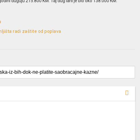
godini duguju 215.800 KM. Taj dug lani je bio oko 138.000 KM.
a
ljišta radi zaštite od poplava