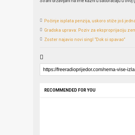
Strani državljani na ime kazni u saobraćaju u ovoj 
­Počinje isplata penzija, uskoro stiže još jedn
Gradska uprava: Poziv za eksproprijaciju zem
Zoster najavio novi singl “Dok si spavao”
RECOMMENDED FOR YOU