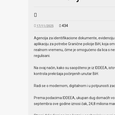
434
17/11/2025
Agencija za identifikacione dokumente, evidenciju
aplikaciju za potrebe Granične policije BiH, koja o
realnom vremenu, čime je omogućeno da lica s ne
regulisani.
Na ovaj način, kako su saopšteno je iz IDDEEA, isto
kontrola prekršaja počinjenih unutar BiH.
Radi se o modernom, digitalnom i u potpunosti zao
Prema podacima IDDEEA, ukupan dug domaćih vozač
septembra ove godine iznosi čak, 24,8 miliona ma