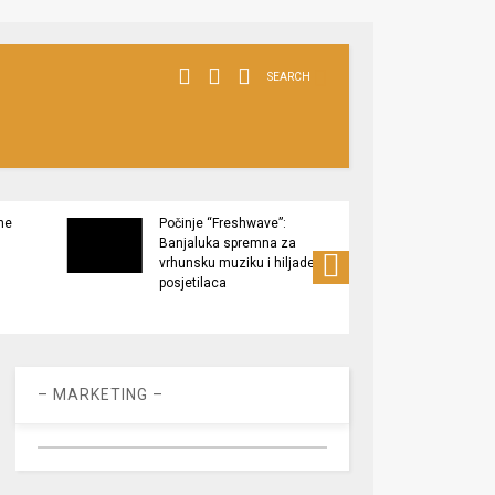
SEARCH
ne
Počinje “Freshwave”:
Završe
Banjaluka spremna za
Tukov
vrhunsku muziku i hiljade
zaštić
posjetilaca
– MARKETING –