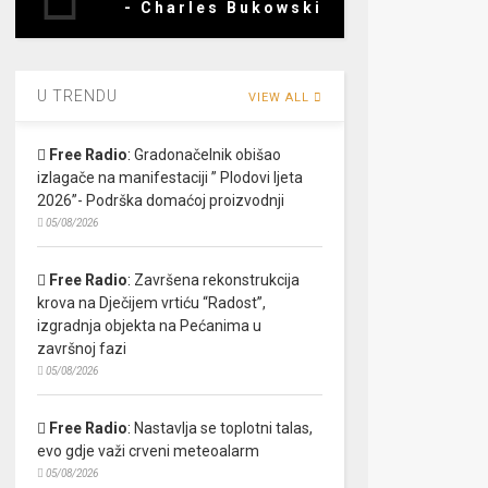
- Charles Bukowski
U TRENDU
VIEW ALL
Free Radio
:
Gradonačelnik obišao
izlagače na manifestaciji ” Plodovi ljeta
2026”- Podrška domaćoj proizvodnji
05/08/2026
Free Radio
:
Završena rekonstrukcija
krova na Dječijem vrtiću “Radost”,
izgradnja objekta na Pećanima u
završnoj fazi
05/08/2026
Free Radio
:
Nastavlja se toplotni talas,
evo gdje važi crveni meteoalarm
05/08/2026