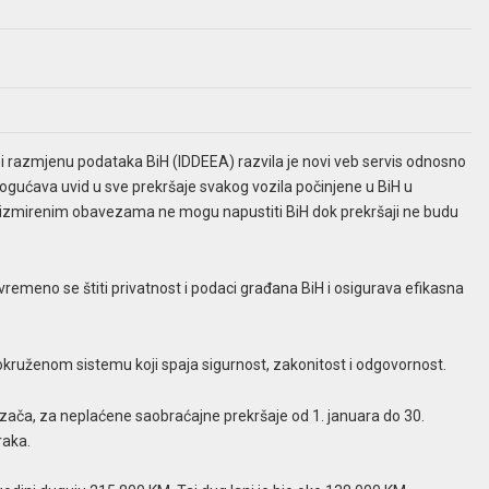
 i razmjenu podataka BiH (IDDEEA) razvila je novi veb servis odnosno
mogućava uvid u sve prekršaje svakog vozila počinjene u BiH u
izmirenim obavezama ne mogu napustiti BiH dok prekršaji ne budu
vremeno se štiti privatnost i podaci građana BiH i osigurava efikasna
kruženom sistemu koji spaja sigurnost, zakonitost i odgovornost.
a, za neplaćene saobraćajne prekršaje od 1. januara do 30.
raka.