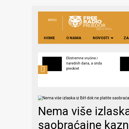
MENU
HOME
O NAMA
NOVOSTI
ZA
svijest o značaju
Ekstremne vrućine i
ne lokalno
narednih dana, a onda
edene hrane
preokret
Nema više izlaska
saobraćajne kaz