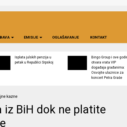
BAVA
EMISIJE
OGLAŠAVANJE
KONTAKT
Isplata julskih penzija u
Bingo Group i ove godi
petak u Republici Srpskoj
otvara vrata VIP
događaja građanima:
Osvojite ulaznice za
koncert Petra Graše
 iz BiH dok ne platite
ne