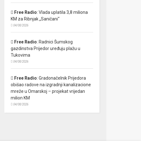
Free Radio
:
Vlada uplatila 3,8 miliona
KM za Ribnjak „Saničani“
04/08/2026
Free Radio
:
Radnici Šumskog
gazdinstva Prijedor uređuju plažu u
Tukovima
04/08/2026
Free Radio
:
Gradonačelnik Prijedora
obišao radove na izgradnji kanalizacione
mreže u Omarskoj – projekat vrijedan
milion KM
04/08/2026