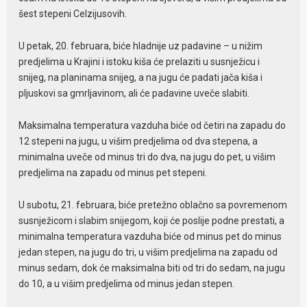
šest stepeni Celzijusovih.
U petak, 20. februara, biće hladnije uz padavine – u nižim
predjelima u Krajini i istoku kiša će prelaziti u susnježicu i
snijeg, na planinama snijeg, a na jugu će padati jača kiša i
pljuskovi sa gmrljavinom, ali će padavine uveče slabiti.
Maksimalna temperatura vazduha biće od četiri na zapadu do
12 stepeni na jugu, u višim predjelima od dva stepena, a
minimalna uveče od minus tri do dva, na jugu do pet, u višim
predjelima na zapadu od minus pet stepeni.
U subotu, 21. februara, biće pretežno oblačno sa povremenom
susnježicom i slabim snijegom, koji će poslije podne prestati, a
minimalna temperatura vazduha biće od minus pet do minus
jedan stepen, na jugu do tri, u višim predjelima na zapadu od
minus sedam, dok će maksimalna biti od tri do sedam, na jugu
do 10, a u višim predjelima od minus jedan stepen.