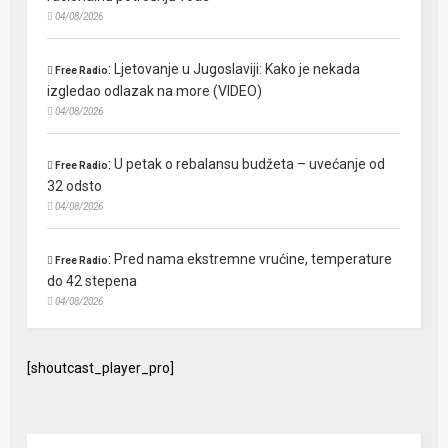
04/08/2026
:
Ljetovanje u Jugoslaviji: Kako je nekada
Free Radio
izgledao odlazak na more (VIDEO)
04/08/2026
:
U petak o rebalansu budžeta – uvećanje od
Free Radio
32 odsto
04/08/2026
:
Pred nama ekstremne vrućine, temperature
Free Radio
do 42 stepena
04/08/2026
[shoutcast_player_pro]