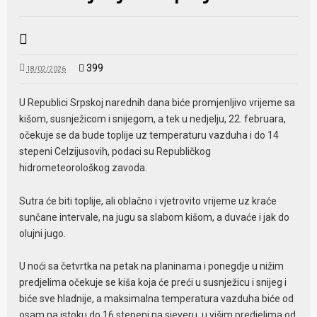
399
18/02/2026
U Republici Srpskoj narednih dana biće promjenljivo vrijeme sa
kišom, susnježicom i snijegom, a tek u nedjelju, 22. februara,
očekuje se da bude toplije uz temperaturu vazduha i do 14
stepeni Celzijusovih, podaci su Republičkog
hidrometeorološkog zavoda.
Sutra će biti toplije, ali oblačno i vjetrovito vrijeme uz kraće
sunčane intervale, na jugu sa slabom kišom, a duvaće i jak do
olujni jugo.
U noći sa četvrtka na petak na planinama i ponegdje u nižim
predjelima očekuje se kiša koja će preći u susnježicu i snijeg i
biće sve hladnije, a maksimalna temperatura vazduha biće od
osam na istoku do 16 stepeni na sjeveru, u višim predjelima od