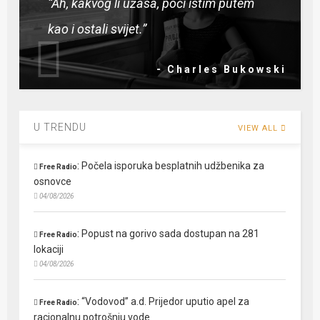
“Ah, kakvog li užasa, poći istim putem
kao i ostali svijet.”
- Charles Bukowski
U TRENDU
VIEW ALL
:
Počela isporuka besplatnih udžbenika za
Free Radio
osnovce
04/08/2026
:
Popust na gorivo sada dostupan na 281
Free Radio
lokaciji
04/08/2026
:
“Vodovod” a.d. Prijedor uputio apel za
Free Radio
racionalnu potrošnju vode