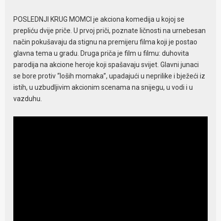
POSLEDNJI KRUG MOMCI je akciona komedija u kojoj se
prepliću dvije priče. U prvoj priči, poznate ličnosti na urnebesan
način pokušavaju da stignu na premijeru filma koji je postao
glavna tema u gradu. Druga priča je film u filmu: duhovita
parodija na akcione heroje koji spašavaju svijet. Glavni junaci
se bore protiv “loših momaka”, upadajući u neprilike i bježeći iz
istih, u uzbudljivim akcionim scenama na snijegu, u vodi i u
vazduhu.