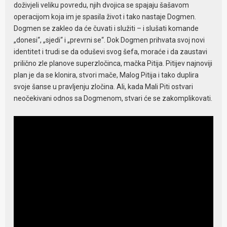
doživjeli veliku povredu, njih dvojica se spajaju šašavom
operacijom koja im je spasila život i tako nastaje Dogmen.
Dogmen se zakleo da će čuvati i služiti – i slušati komande
„donesi“, „sjedi“ i „prevrni se“. Dok Dogmen prihvata svoj novi
identitet i trudi se da oduševi svog šefa, moraće i da zaustavi
prilično zle planove superzločinca, mačka Pitija. Pitijev najnoviji
plan je da se klonira, stvori mače, Malog Pitija i tako duplira
svoje šanse u pravljenju zločina. Ali, kada Mali Piti ostvari
neočekivani odnos sa Dogmenom, stvari će se zakomplikovati.