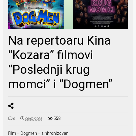
Na repertoaru Kina
“Kozara” filmovi
“Poslednji krug
momci” i “Dogmen”
558
0
06/02/2025
Film – Dogmen – sinhronizovan