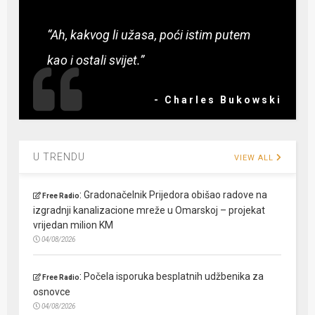
“Ah, kakvog li užasa, poći istim putem
kao i ostali svijet.”
- Charles Bukowski
U TRENDU
VIEW ALL
:
Gradonačelnik Prijedora obišao radove na
Free Radio
izgradnji kanalizacione mreže u Omarskoj – projekat
vrijedan milion KM
04/08/2026
:
Počela isporuka besplatnih udžbenika za
Free Radio
osnovce
04/08/2026