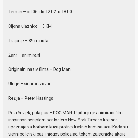
Termin – od 06. do 12.02. u 18.00
Cijena ulaznice – 5 KM
Trajanje – 89 minuta
Žanr – animirani
Originalni naziv filma – Dog Man
Uloge – sinhronizovan
Režija – Peter Hastings
Pola čovjek, pola pas – DOG MAN. U pitanju je animirani film,
inspirisan serijalom bestselera New York Timesa koji nas
upoznaje sa borbom kuca protiv strašnih kriminalaca! Kada su
vjerni policijski pas i njegov policajac, tokom zajedničke akcije