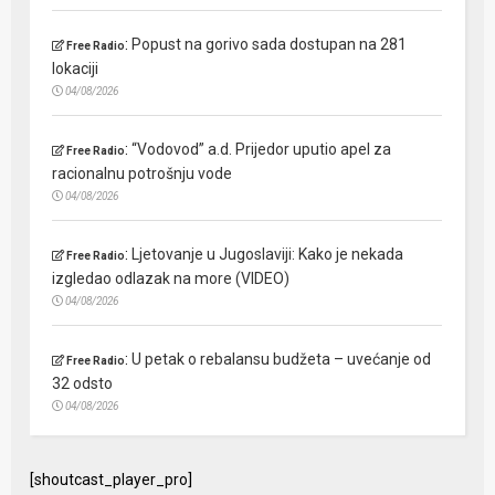
:
Popust na gorivo sada dostupan na 281
Free Radio
lokaciji
04/08/2026
:
“Vodovod” a.d. Prijedor uputio apel za
Free Radio
racionalnu potrošnju vode
04/08/2026
:
Ljetovanje u Jugoslaviji: Kako je nekada
Free Radio
izgledao odlazak na more (VIDEO)
04/08/2026
:
U petak o rebalansu budžeta – uvećanje od
Free Radio
32 odsto
04/08/2026
[shoutcast_player_pro]