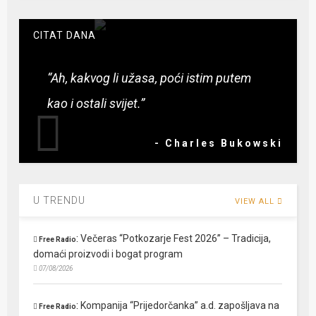
CITAT DANA
“Ah, kakvog li užasa, poći istim putem
kao i ostali svijet.”
- Charles Bukowski
U TRENDU
VIEW ALL
:
Večeras “Potkozarje Fest 2026” – Tradicija,
Free Radio
domaći proizvodi i bogat program
07/08/2026
:
Kompanija “Prijedorčanka” a.d. zapošljava na
Free Radio