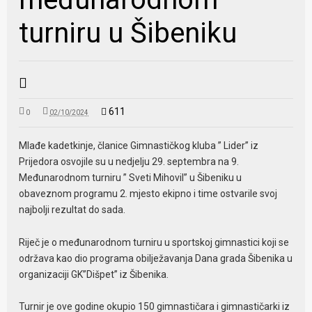
turniru u Šibeniku
611
0
02/10/2024
Mlađe kadetkinje, članice Gimnastičkog kluba ” Lider” iz
Prijedora osvojile su u nedjelju 29. septembra na 9.
Međunarodnom turniru ” Sveti Mihovil” u Šibeniku u
obaveznom programu 2. mjesto ekipno i time ostvarile svoj
najbolji rezultat do sada.
Riječ je o međunarodnom turniru u sportskoj gimnastici koji se
održava kao dio programa obilježavanja Dana grada Šibenika u
organizaciji GK”Dišpet” iz Šibenika.
Turnir je ove godine okupio 150 gimnastičara i gimnastičarki iz