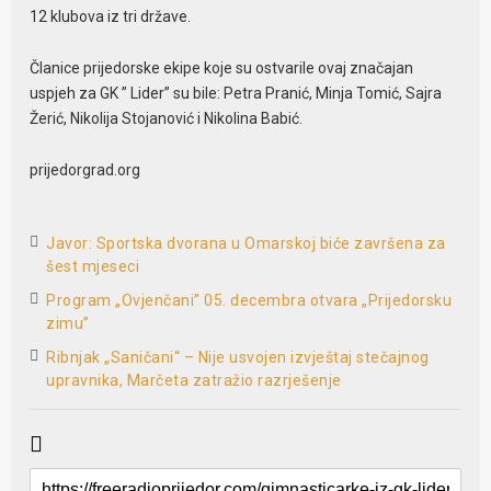
12 klubova iz tri države.
Članice prijedorske ekipe koje su ostvarile ovaj značajan
uspjeh za GK ” Lider” su bile: Petra Pranić, Minja Tomić, Sajra
Žerić, Nikolija Stojanović i Nikolina Babić.
prijedorgrad.org
Javor: Sportska dvorana u Omarskoj biće završena za
šest mjeseci
Program „Ovjenčani” 05. decembra otvara „Prijedorsku
zimu”
Ribnjak „Saničani“ – Nije usvojen izvještaj stečajnog
upravnika, Marčeta zatražio razrješenje