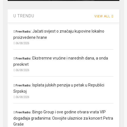
U TRENDU
VIEW ALL
:
Jačati svijest o značaju kupovine lokalno
Free Radio
proizvedene hrane
06/08/2026
:
Ekstremne vrućine i narednih dana, a onda
Free Radio
preokret
06/08/2026
:
Isplata julskih penzija u petak u Republici
Free Radio
Srpskoj
06/08/2026
:
Bingo Group i ove godine otvara vrata VIP
Free Radio
događaja građanima: Osvojite ulaznice za koncert Petra
Graše