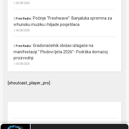
06/08/2026
:
Počinje “Freshwave”: Banjaluka spremna za
Free Radio
vrhunsku muziku i hiljade posjetilaca
06/08/2026
:
Gradonačelnik obišao izlagače na
Free Radio
manifestaciji ” Plodovi ljeta 2026”- Podrška domaćoj
proizvodnji
05/08/2026
[shoutcast_player_pro]