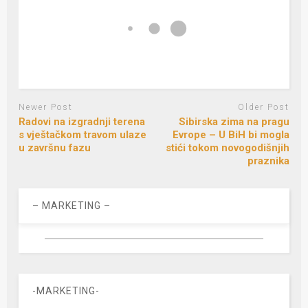
Newer Post
Older Post
Radovi na izgradnji terena
Sibirska zima na pragu
s vještačkom travom ulaze
Evrope – U BiH bi mogla
u završnu fazu
stići tokom novogodišnjih
praznika
– MARKETING –
-MARKETING-