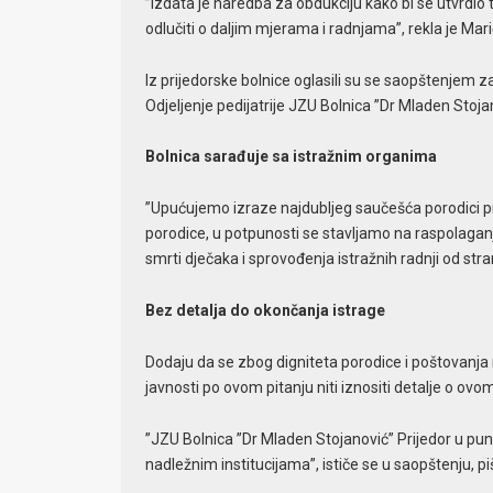
”Izdata je naredba za obdukciju kako bi se utvrdio
odlučiti o daljim mjerama i radnjama”, rekla je Mari
Iz prijedorske bolnice oglasili su se saopštenjem z
Odjeljenje pedijatrije JZU Bolnica ”Dr Mladen Stoj
Bolnica sarađuje sa istražnim organima
”Upućujemo izraze najdubljeg saučešća porodici pre
porodice, u potpunosti se stavljamo na raspolaganj
smrti dječaka i sprovođenja istražnih radnji od str
Bez detalja do okončanja istrage
Dodaju da se zbog digniteta porodice i poštovanja n
javnosti po ovom pitanju niti iznositi detalje o o
”JZU Bolnica ”Dr Mladen Stojanović” Prijedor u pu
nadležnim institucijama”, ističe se u saopštenju, p