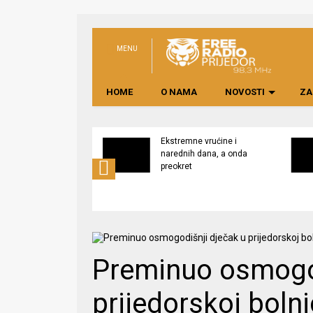
MENU
HOME
O NAMA
NOVOSTI
ZA
svijest o značaju
Ekstremne vrućine i
ne lokalno
narednih dana, a onda
edene hrane
preokret
Preminuo osmogod
prijedorskoj bolni