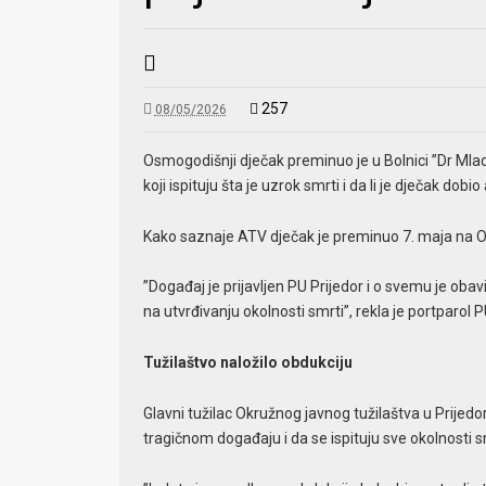
257
08/05/2026
Osmogodišnji dječak preminuo je u Bolnici ”Dr Mladen S
koji ispituju šta je uzrok smrti i da li je dječak do
Kako saznaje ATV dječak je preminuo 7. maja na Od
”Događaj je prijavljen PU Prijedor i o svemu je oba
na utvrđivanju okolnosti smrti”, rekla je portparol
Tužilaštvo naložilo obdukciju
Glavni tužilac Okružnog javnog tužilaštva u Prijedo
tragičnom događaju i da se ispituju sve okolnosti s