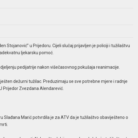
tojanović” u Prijedoru. Cijeli slučaj prijavljen je policiji i tužilaštvu
bio adekvatnu ljekarsku pomoć.
jeljenju pedijatrije nakon višečasovnog pokušaja reanimacije.
viješten dežurni tužilac. Preduzimaju se sve potrebne mjere i radnje
 PU Prijedor Zvezdana Alendarević.
ru Slađana Marić potvrdila je za ATV da je tužilaštvo obaviješteno o
mrti.