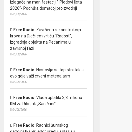
izlagače na manifestaciji ” Plodovi ljeta
2026”- Podrška domaćoj proizvodnji
05/08/2026
Free Radio
:
Završena rekonstrukcija
krova na Dječijem vrtiću “Radost”,
izgradnja objekta na Pećanima u
završnoj fazi
05/08/2026
Free Radio
:
Nastavlja se toplotni talas,
evo gdje važi crveni meteoalarm
05/08/2026
Free Radio
:
Vlada uplatila 3,8 miliona
KM za Ribnjak „Saničani“
04/08/2026
Free Radio
:
Radnici Šumskog
gazdinstva Prijedor uređuju plažu u