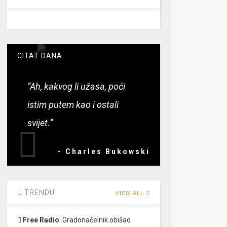
CITAT DANA
“Ah, kakvog li užasa, poći
istim putem kao i ostali
svijet.”
- Charles Bukowski
U TRENDU
VIEW ALL
Free Radio
:
Gradonačelnik obišao