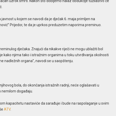
 tačan uzrok smrti. Nakon što dobijemo nalaz obdukcije tužilaštvo će
ć.
a javnost u kojem se navodi da je dječak 6. maja primljen na
anović” Prijedor, te da je uprkos preduzetim naporima preminuo.
minulog dječaka. Znajući da nikakve riječi ne mogu ublažiti bol
e kako njima tako i istražnim organima u toku utvrđivanja okolnosti
ane nadležnih organa”, navodi se u saopštenju.
jihovog bola, do okončanja istražnih radnji, neće oglašavati u
vom nemilom događaju.
nom kapacitetu nastaviće da sarađuje i bude na raspolaganje u svim
iše
ATV
.