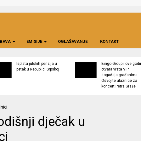
BAVA
EMISIJE
OGLAŠAVANJE
KONTAKT
Isplata julskih penzija u
Bingo Group i ove godi
petak u Republici Srpskoj
otvara vrata VIP
događaja građanima:
Osvojite ulaznice za
koncert Petra Graše
išnji dječak u
ci