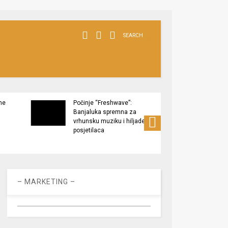
SEARCH
ne
Počinje “Freshwave”:
Završe
Banjaluka spremna za
Tukov
vrhunsku muziku i hiljade
zaštić
posjetilaca
– MARKETING –