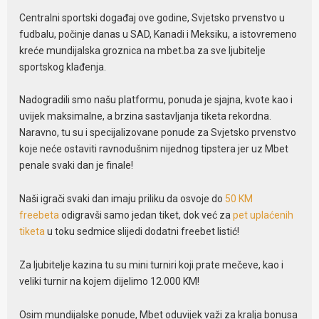
Centralni sportski događaj ove godine, Svjetsko prvenstvo u
fudbalu, počinje danas u SAD, Kanadi i Meksiku, a istovremeno
kreće mundijalska groznica na mbet.ba za sve ljubitelje
sportskog klađenja.
Nadogradili smo našu platformu, ponuda je sjajna, kvote kao i
uvijek maksimalne, a brzina sastavljanja tiketa rekordna.
Naravno, tu su i specijalizovane ponude za Svjetsko prvenstvo
koje neće ostaviti ravnodušnim nijednog tipstera jer uz Mbet
penale svaki dan je finale!
Naši igrači svaki dan imaju priliku da osvoje do
50 KM
freebeta
odigravši samo jedan tiket, dok već za
pet uplaćenih
tiketa
u toku sedmice slijedi dodatni freebet listić!
Za ljubitelje kazina tu su mini turniri koji prate mečeve, kao i
veliki turnir na kojem dijelimo 12.000 KM!
Osim mundijalske ponude, Mbet oduvijek važi za kralja bonusa