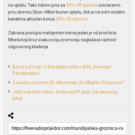
na uplatu. Tako tokom juna za
30% i 20 spinova
uvećavamo
prvu dnevnu Sbon i Mbet korner uplatu, dok je na svim ostalim
kanalima akturlan bonus
20% i 20 spinova
.
Zabrana pristupa maloljetnim licima jedan je od prioriteta
Mbeta koji kroz svaku svoju promociju naglašava važnost
odgovornog klađenja.
Borac u Evropi: U Banjaluku stižu LASK, Omonija i
Panatinaikos
Zvanično otvoren 52. Memorijal „Dr Mladen Stojanović”
Jokić sve bliži odluci: Srbija na EP jača i za iskusnog
pleja