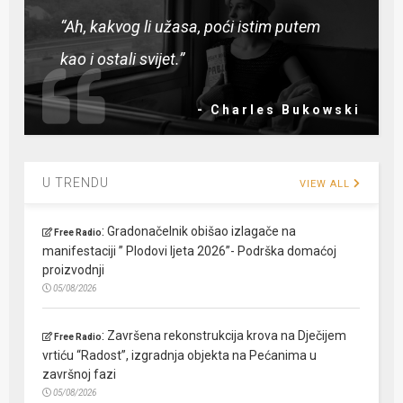
“Ah, kakvog li užasa, poći istim putem
kao i ostali svijet.”
- Charles Bukowski
U TRENDU
VIEW ALL
:
Gradonačelnik obišao izlagače na
Free Radio
manifestaciji ” Plodovi ljeta 2026”- Podrška domaćoj
proizvodnji
05/08/2026
:
Završena rekonstrukcija krova na Dječijem
Free Radio
vrtiću “Radost”, izgradnja objekta na Pećanima u
završnoj fazi
05/08/2026