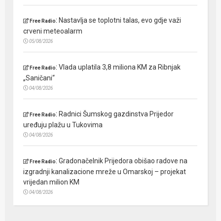
:
Nastavlja se toplotni talas, evo gdje važi
Free Radio
crveni meteoalarm
05/08/2026
:
Vlada uplatila 3,8 miliona KM za Ribnjak
Free Radio
„Saničani“
04/08/2026
:
Radnici Šumskog gazdinstva Prijedor
Free Radio
uređuju plažu u Tukovima
04/08/2026
:
Gradonačelnik Prijedora obišao radove na
Free Radio
izgradnji kanalizacione mreže u Omarskoj – projekat
vrijedan milion KM
04/08/2026