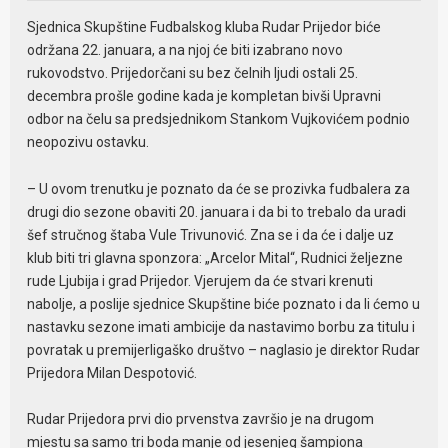
Sjednica Skupštine Fudbalskog kluba Rudar Prijedor biće
održana 22. januara, a na njoj će biti izabrano novo
rukovodstvo. Prijedorčani su bez čelnih ljudi ostali 25.
decembra prošle godine kada je kompletan bivši Upravni
odbor na čelu sa predsjednikom Stankom Vujkovićem podnio
neopozivu ostavku.
– U ovom trenutku je poznato da će se prozivka fudbalera za
drugi dio sezone obaviti 20. januara i da bi to trebalo da uradi
šef stručnog štaba Vule Trivunović. Zna se i da će i dalje uz
klub biti tri glavna sponzora: „Arcelor Mital“, Rudnici željezne
rude Ljubija i grad Prijedor. Vjerujem da će stvari krenuti
nabolje, a poslije sjednice Skupštine biće poznato i da li ćemo u
nastavku sezone imati ambicije da nastavimo borbu za titulu i
povratak u premijerligaško društvo – naglasio je direktor Rudar
Prijedora Milan Despotović.
Rudar Prijedora prvi dio prvenstva završio je na drugom
mjestu sa samo tri boda manje od jesenjeg šampiona