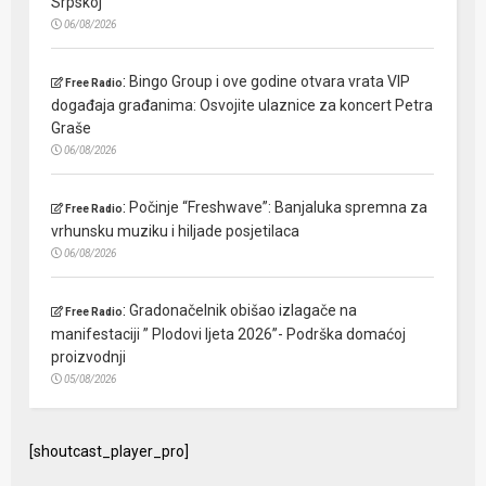
Srpskoj
06/08/2026
:
Bingo Group i ove godine otvara vrata VIP
Free Radio
događaja građanima: Osvojite ulaznice za koncert Petra
Graše
06/08/2026
:
Počinje “Freshwave”: Banjaluka spremna za
Free Radio
vrhunsku muziku i hiljade posjetilaca
06/08/2026
:
Gradonačelnik obišao izlagače na
Free Radio
manifestaciji ” Plodovi ljeta 2026”- Podrška domaćoj
proizvodnji
05/08/2026
[shoutcast_player_pro]