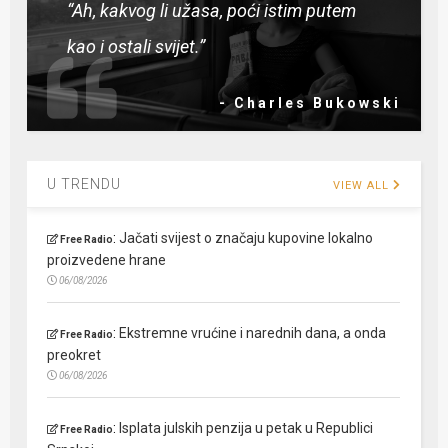
“Ah, kakvog li užasa, poći istim putem
kao i ostali svijet.”
- Charles Bukowski
U TRENDU
VIEW ALL
:
Jačati svijest o značaju kupovine lokalno
Free Radio
proizvedene hrane
06/08/2026
:
Ekstremne vrućine i narednih dana, a onda
Free Radio
preokret
06/08/2026
:
Isplata julskih penzija u petak u Republici
Free Radio