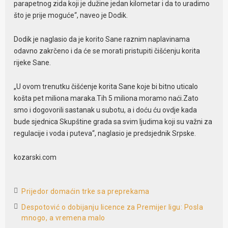
parapetnog zida koji je dužine jedan kilometar i da to uradimo
što je prije moguće“, naveo je Dodik.
Dodik je naglasio da je korito Sane raznim naplavinama
odavno zakrčeno i da će se morati pristupiti čišćenju korita
rijeke Sane.
„U ovom trenutku čišćenje korita Sane koje bi bitno uticalo
košta pet miliona maraka.Tih 5 miliona moramo naći.Zato
smo i dogovorili sastanak u subotu, a i doću ću ovdje kada
bude sjednica Skupštine grada sa svim ljudima koji su važni za
regulacije i voda i puteva“, naglasio je predsjednik Srpske.
kozarski.com
Prijedor domaćin trke sa preprekama
Despotović o dobijanju licence za Premijer ligu: Posla
mnogo, a vremena malo