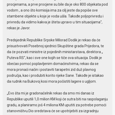
procjenama, a prve procjene su bile da je oko 800 objekata pod
vodom , a ono što komisija ima za cilj jeste da popiše sve
stambene objekte u koje je voda ušla. Takođe poljoprivredu i
privredu da vidimo kakva je šteta upravo u tim situacijama“,
rekao je Javor.
Predsjednik Republike Srpske Milorad Dodik je rekao da će
prisustvovati Posebnoj sjednici Skupštine grada Prijedora, te
da će pozvati ministre iz pojedinih ministarstava, direktora „
Puteva RS“, kao i sve one kojih se tiče ova situacija. Dodik je
obećao pomoć poplavljenim domaćinstvima, rekao da se
mora pronaći način i postaviti tarapetni zid duž plavnog
područja, kao i produbiti korito rijeke Sane. Takođe je istakao
da rudnik na Bukovoj kosi mora počistiti lagere s ugljom.
„Evo šta mi je gradonačelnik rekao da smo mi danas iz
Republike uputili 1,0 milion KM koji će sutra biti na raspolaganju
gradu, a planiramo još 4 miliona KM uputiti za potrebe pomoći
stanovništvu.Dio sredstava će se upotrijebiti za izgradnju