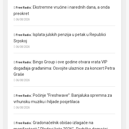
:
Ekstremne vrućine i narednih dana, a onda
Free Radio
preokret
06/08/2026
:
Isplata julskih penzija u petak u Republici
Free Radio
Srpskoj
06/08/2026
:
Bingo Group i ove godine otvara vrata VIP
Free Radio
događaja građanima: Osvojite ulaznice za koncert Petra
Graše
06/08/2026
:
Počinje “Freshwave”: Banjaluka spremna za
Free Radio
vrhunsku muziku i hiljade posjetilaca
06/08/2026
:
Gradonačelnik obišao izlagače na
Free Radio