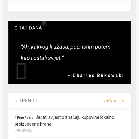
CITAT DANA
“Ah, kakvog li užasa, poći istim putem
kao i ostali svijet.”
- Charles Bukowski
U TRENDU
VIEW ALL
:
Jačati svijest o značaju kupovine lokalno
Free Radio
proizvedene hrane
06/08/2026