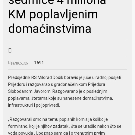
KM poplavljenim
domaćinstvima
591
04/04/2025
Predsjednik RS Milorad Dodik boravio je juče u radnoj posjeti
Prijedoru i razgovarao s gradonačelnikom Prijedora
Slobodanom Javorom. Razgovarano je o poslednjim
poplavama, štetama koje su nanesene domaćinstvima,
infrastrukturi i poljoprivredi.
„Razgovarali smo na temu popisnih komisija koliko je
formirano, koji je njihov zadatak , šta se uradilo nakon što se
voda povukla . Upoznao sam ga i o trenutnim prvim