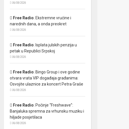
06/08/2026
Free Radio
:
Ekstremne vrućine i
narednih dana, a onda preokret
06/08/2026
Free Radio
:
Isplata julskih penzija u
petak u Republici Srpskoj
06/08/2026
Free Radio
:
Bingo Group i ove godine
otvara vrata VIP događaja građanima:
Osvojite ulaznice za koncert Petra Graše
06/08/2026
Free Radio
:
Počinje “Freshwave”:
Banjaluka spremna za vrhunsku muziku i
hiljade posjetilaca
06/08/2026