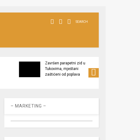
SEARCH
Završen parapetni zid u
Minis
Tukovima, mještani
poljop
zaštićeni od poplava
apel 
racio
– MARKETING –