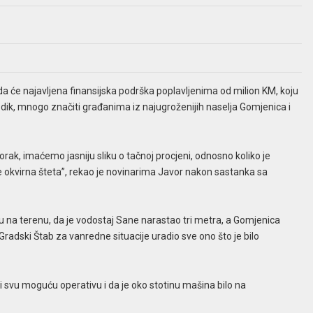
da će najavljena finansijska podrška poplavljenima od milion KM, koju
dik, mnogo značiti građanima iz najugroženijih naselja Gomjenica i
rak, imaćemo jasniju sliku o tačnoj procjeni, odnosno koliko je
e okvirna šteta”, rekao je novinarima Javor nakon sastanka sa
u na terenu, da je vodostaj Sane narastao tri metra, a Gomjenica
Gradski Štab za vanredne situacije uradio sve ono što je bilo
i svu moguću operativu i da je oko stotinu mašina bilo na