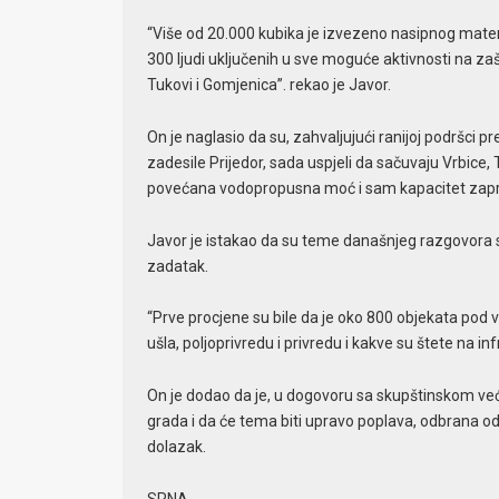
“Više od 20.000 kubika je izvezeno nasipnog materi
300 ljudi uključenih u sve moguće aktivnosti na zašti
Tukovi i Gomjenica”. rekao je Javor.
On je naglasio da su, zahvaljujući ranijoj podršci
zadesile Prijedor, sada uspjeli da sačuvaju Vrbice, 
povećana vodopropusna moć i sam kapacitet zap
Javor je istakao da su teme današnjeg razgovora sa
zadatak.
“Prve procjene su bile da je oko 800 objekata pod 
ušla, poljoprivredu i privredu i kakve su štete na inf
On je dodao da je, u dogovoru sa skupštinskom ve
grada i da će tema biti upravo poplava, odbrana od 
dolazak.
SRNA