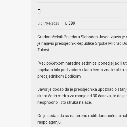
389
04/04/2025
Gradonačelnik Prijedora Slobodan Javor izjavio je 
je najavio predsjednik Republike Srpske Milorad Do
Tukovi.
“Već početkom naredne sedmice, ponedjeljak ili uto
objekata bilo pod vodom i tada ćemo znati kolika j
predsjednikom Dodikom.
Javor je dodao da je predsjednika upoznao o stanj
skoro četiri metra za manje od 30 časova, te da je 
neophodno i što struka nalaže.
On je dodao da su na terenu radili danonoćno, imal
raspolaganju.