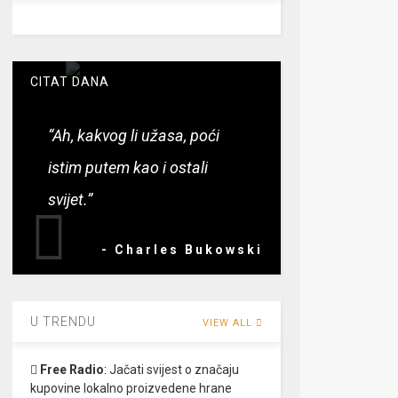
CITAT DANA
“Ah, kakvog li užasa, poći
istim putem kao i ostali
svijet.”
- Charles Bukowski
U TRENDU
VIEW ALL
Free Radio
:
Jačati svijest o značaju
kupovine lokalno proizvedene hrane