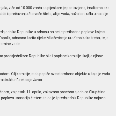
jala, više od 10.000 vreća sa pijeskom je postavljeno, imali smo oko
ti i isprečavanju što veće štete, ali je voda, nažalost, ušla u naselje
 predsjednika Republike u odnosu na neke prethodne poplave koje su
Topolik, odnosno korito rijeke Miloševice je urađeno kako treba, te je
remine vode.
 predsjednikom Republike bile i popisne komisije i koji je njihov
vodom. Cilj komisije je da popiše sve stambene objekte u koje je voda
rastrukturi”, rekao je Javor.
ćinom, za petak, 11. aprila, zakazana posebna sjednica Skupštine
poplava i sanacija štetem te da je i predsjednik Republike najavio