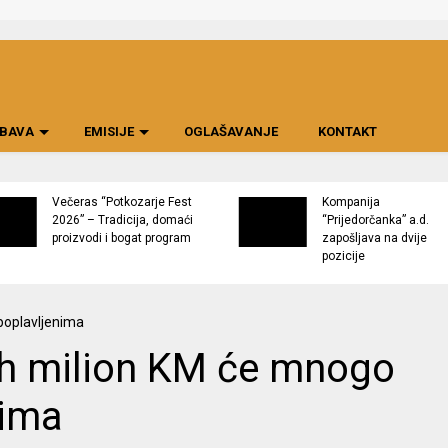
BAVA
EMISIJE
OGLAŠAVANJE
KONTAKT
Večeras “Potkozarje Fest
Kompanija
2026” – Tradicija, domaći
“Prijedorčanka” a.d.
proizvodi i bogat program
zapošljava na dvije
pozicije
nih milion KM će mnogo
nima