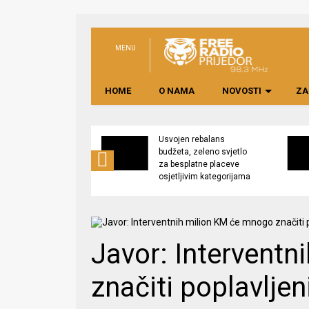
MENU
HOME
O NAMA
NOVOSTI
ZA
no preduzeće
Usvojen rebalans
 upravljati
budžeta, zeleno svjetlo
kom “Saničani”
za besplatne placeve
osjetljivim kategorijama
Javor: Intervent
značiti poplavlje