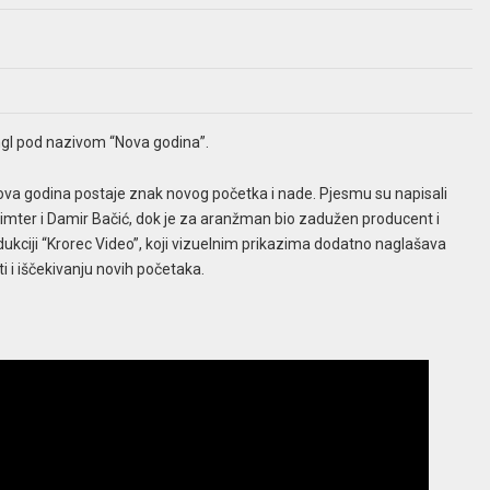
ngl pod nazivom “Nova godina”.
va godina postaje znak novog početka i nade. Pjesmu su napisali
Dimter i Damir Bačić, dok je za aranžman bio zadužen producent i
dukciji “Krorec Video”, koji vizuelnim prikazima dodatno naglašava
i i iščekivanju novih početaka.