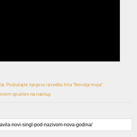
ća: Poslušajte njegovu izvedbu hita “Nevolja moja”
vionom spušten na nastup