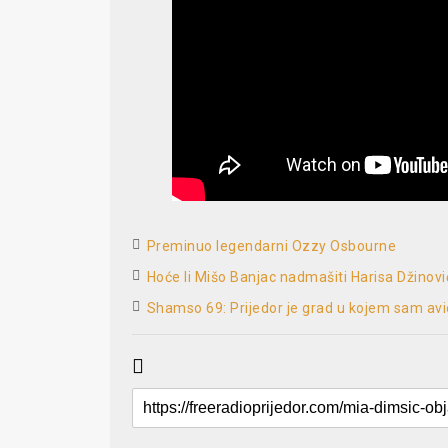
Preminuo legendarni Ozzy Osbourne
Hoće li Mišo Banjac nadmašiti Harisa Džinovi
Shamso 69: Prijedor je grad u kojem sam a