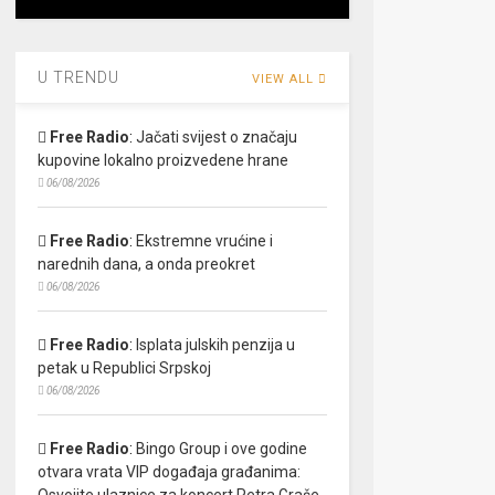
U TRENDU
VIEW ALL
Free Radio
:
Jačati svijest o značaju
kupovine lokalno proizvedene hrane
06/08/2026
Free Radio
:
Ekstremne vrućine i
narednih dana, a onda preokret
06/08/2026
Free Radio
:
Isplata julskih penzija u
petak u Republici Srpskoj
06/08/2026
Free Radio
:
Bingo Group i ove godine
otvara vrata VIP događaja građanima:
Osvojite ulaznice za koncert Petra Graše