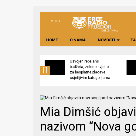
MENU
HOME
O NAMA
NOVOSTI
ZA
no preduzeće
Usvojen rebalans
 upravljati
budžeta, zeleno svjetlo
kom “Saničani”
za besplatne placeve
osjetljivim kategorijama
Mia Dimšić objavi
nazivom “Nova go