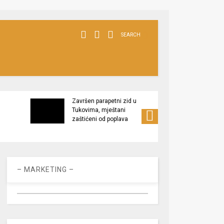
SEARCH
Završen parapetni zid u
Minis
Tukovima, mještani
poljop
zaštićeni od poplava
apel 
racio
– MARKETING –