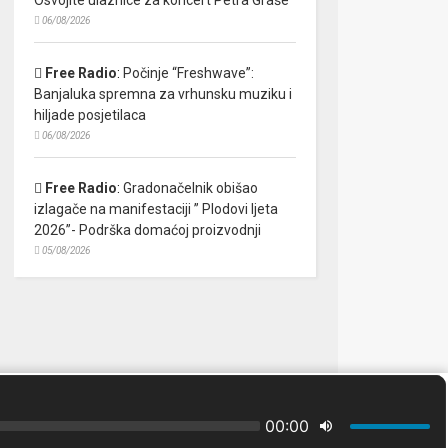
06/08/2026
Free Radio
:
Počinje “Freshwave”:
Banjaluka spremna za vrhunsku muziku i
hiljade posjetilaca
06/08/2026
Free Radio
:
Gradonačelnik obišao
izlagače na manifestaciji ” Plodovi ljeta
2026”- Podrška domaćoj proizvodnji
05/08/2026