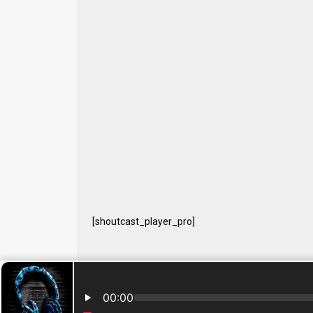
[shoutcast_player_pro]
© 2024 Free Radio Prijedor. Sva prava zaštićena Designe