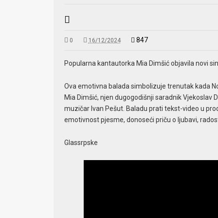
847
0
16/12/2024
Popularna kantautorka Mia Dimšić objavila novi si
Ova emotivna balada simbolizuje trenutak kada No
Mia Dimšić, njen dugogodišnji saradnik Vjekoslav 
muzičar Ivan Pešut. Baladu prati tekst-video u pro
emotivnost pjesme, donoseći priču o ljubavi, radost
Glassrpske