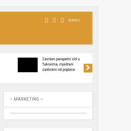
SEARCH
Završen parapetni zid u
Minis
Tukovima, mještani
poljop
zaštićeni od poplava
apel 
racio
– MARKETING –