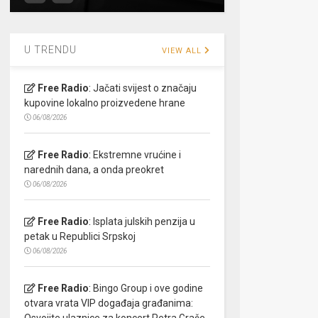
U TRENDU
VIEW ALL
Free Radio
:
Jačati svijest o značaju
kupovine lokalno proizvedene hrane
06/08/2026
Free Radio
:
Ekstremne vrućine i
narednih dana, a onda preokret
06/08/2026
Free Radio
:
Isplata julskih penzija u
petak u Republici Srpskoj
06/08/2026
Free Radio
:
Bingo Group i ove godine
otvara vrata VIP događaja građanima:
Osvojite ulaznice za koncert Petra Graše