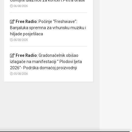
06/08/2026
Free Radio
:
Počinje “Freshwave”:
Banjaluka spremna za vrhunsku muziku i
hiljade posjetilaca
06/08/2026
Free Radio
:
Gradonačelnik obišao
izlagače na manifestaciji ” Plodovi ljeta
2026”- Podrška domaćoj proizvodnji
05/08/2026