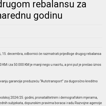
drugom rebalansu za
 narednu godinu
k, 15. decembra, odbornici će razmatrati prijedloge drugog rebalansa
0 KM i za 50.000 KM je manji nego u nacrtu, a prvi put je prešao iznos
 davanju garancije preduzeću “Autotransport” za dugoročno kreditno
 školskoj 2024/25. godini, pronatalitetnim i demografskim mjerama,
vrednih subjekata, dopunskim pravima boraca i radu Razvojne agencije