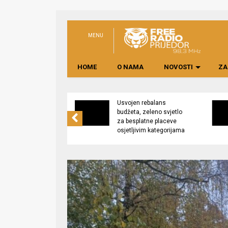
MENU
HOME
O NAMA
NOVOSTI
ZA
no preduzeće
Usvojen rebalans
 upravljati
budžeta, zeleno svjetlo
kom “Saničani”
za besplatne placeve
osjetljivim kategorijama