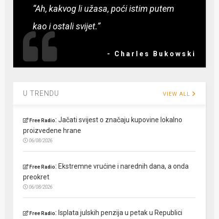
“Ah, kakvog li užasa, poći istim putem
kao i ostali svijet.”
- Charles Bukowski
U TRENDU
VIEW ALL
:
Jačati svijest o značaju kupovine lokalno
Free Radio
proizvedene hrane
06/08/2026
:
Ekstremne vrućine i narednih dana, a onda
Free Radio
preokret
06/08/2026
:
Isplata julskih penzija u petak u Republici
Free Radio