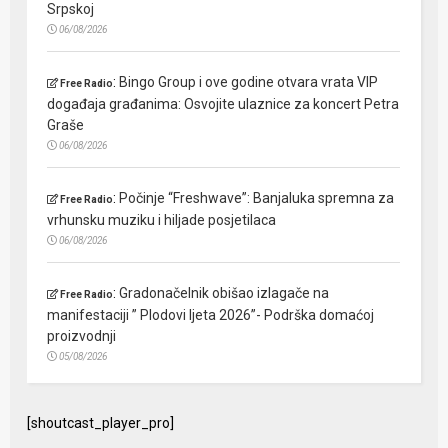
Srpskoj
06/08/2026
:
Bingo Group i ove godine otvara vrata VIP
Free Radio
događaja građanima: Osvojite ulaznice za koncert Petra
Graše
06/08/2026
:
Počinje “Freshwave”: Banjaluka spremna za
Free Radio
vrhunsku muziku i hiljade posjetilaca
06/08/2026
:
Gradonačelnik obišao izlagače na
Free Radio
manifestaciji ” Plodovi ljeta 2026”- Podrška domaćoj
proizvodnji
05/08/2026
[shoutcast_player_pro]