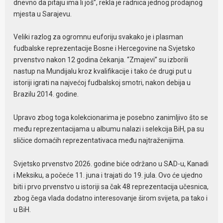
dnevno da pitaju ima li još”, rekla je radnica jednog prodajnog
mjesta u Sarajevu.
Veliki razlog za ogromnu euforiju svakako je i plasman
fudbalske reprezentacije Bosne i Hercegovine na Svjetsko
prvenstvo nakon 12 godina čekanja. “Zmajevi” su izborili
nastup na Mundijalu kroz kvalifikacije i tako će drugi put u
istoriji igrati na najvećoj fudbalskoj smotri, nakon debija u
Brazilu 2014. godine.
Upravo zbog toga kolekcionarima je posebno zanimljivo što se
među reprezentacijama u albumu nalazi i selekcija BiH, pa su
sličice domaćih reprezentativaca među najtraženijima.
Svjetsko prvenstvo 2026. godine biće održano u SAD-u, Kanadi
i Meksiku, a počeće 11. juna i trajati do 19. jula. Ovo će ujedno
biti i prvo prvenstvo u istoriji sa čak 48 reprezentacija učesnica,
zbog čega vlada dodatno interesovanje širom svijeta, pa tako i
u BiH.