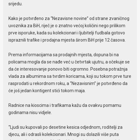
srijedu.
Kako je potvrđeno za “Nezavisne novine” od strane zvaničnog
uvoznika za BiH, riječ je o znatno većoj količini nego prilikom
prve isporuke, kada su kolekcionari i ljubitelji fudbala gotovo
ispraznili trafike i prodajna mjesta širom BiH prije 12 časova.
Prema informacijama sa prodajnih mjesta, dopuna bi na
policama mogla da se nađe već u četvrtak ujutru, a očekuje se
da će interesovanje ponovo biti ogromno. Posebna potražnja
vlada za albumima sa tvrdim koricama, koji su tokom prve ture
rasprodati u rekordnom roku, a “Nezavisnim” je potvrđeno da
će još jedan kontigent stići tokom maja.
Radnice na kioscima i trafikama kažu da ovakvu pomamu
godinama nisu vidjele.
“Ljudi su kupovali po desetine kesica odjednom, roditelji za
djecu, ali i odrasli kolekcionari. Mnogi su dolazili više puta