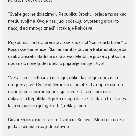
koriste njegove usluge.
“Svake godine dolazimo u Republiku Srpsku i osjećamo se kao
među svojima. Ovdje nas ljudi dočekuju otvorenog srca i to
našoj djeci mnogo znači”, istakla je Rakićeva.
Prijedorskoj publici predstavio se ansambl “Kamenički biseri” iz
Kosovske Kamenice. Član ansambla Jovana Rakić istakla je da
ovakvi susreti mladima sa Kosova i Metohije pružaju priliku da
upoznaju nove ljude i steknu prijatelje za cijeli život.
“Neka djeca sa Kosova nemaju priliku da putuju i upoznaju
druge krajeve. Ovdje stičemo nova prijateljstva, upoznajemo
divne ljude i nosimo lijepe uspomene. Ja već godinama
dolazim u Republiku Srpsku i mogu da kažem da su to iskustva
koja se pamte cijelog života”, rekla je ona.
Govoreći o svakodnevnom životu na Kosovu i Metohiji, navela
je da okolnosti nisu jednostavne.