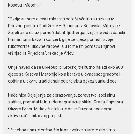
Kosovu i Metohiji.
“Ovdje su nam djeca i mladi sa poteškoćama u razvoju iz
Dnevnog centra Podrži me – 9. januar iz Kosovske Mitrovice.
Željeli smo da uz pomoć dobrih ljudi organizujemo vidovdanski
humanitarni bazar i koncert, gdje će djeca ponuditi svoje
rukotvorine i likovne radove, a u tome im pomažu i njihovi
vršnjaci iz Prijedora”, rekao je Arlov.
On je naveo da se u Republici Srpskoj trenutno nalazi oko 800
djece sa Kosova i Metohije koja borave u dvadeset gradova i
opština u okviru tradicionalnog projekta povezivanja djece.
Načelnica Odjeljenja za obrazovanje, zdravstvo, socijalnu
zaštitu, pronatalitetnu i demografsku politiku Grada Prijedora
Olivera Brdar-Mirković istakla je da je Prijedor godinama
aktivan učesnik ovog projekta.
“Posebno nam je važno što kroz ovakve susrete gradimo