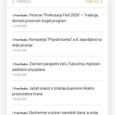
U TRENDU
VIEW ALL
:
Večeras “Potkozarje Fest 2026” – Tradicija,
Free Radio
domaći proizvodi i bogat program
07/08/2026
:
Kompanija “Prijedorčanka” a.d. zapošljava na
Free Radio
dvije pozicije
07/08/2026
:
Završen parapetni zid u Tukovima, mještani
Free Radio
zaštićeni od poplava
06/08/2026
:
Jačati svijest o značaju kupovine lokalno
Free Radio
proizvedene hrane
06/08/2026
:
Ekstremne vrućine i narednih dana, a onda
Free Radio