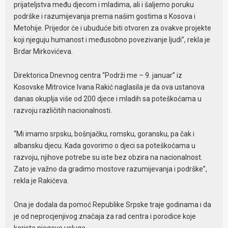
prijateljstva među djecom i mladima, ali i šaljemo poruku
podrške i razumijevanja prema našim gostima s Kosova i
Metohije. Prijedor će i ubuduće biti otvoren za ovakve projekte
koji njeguju humanost i međusobno povezivanje ljudi”, rekla je
Brdar Mirkovićeva.
Direktorica Dnevnog centra “Podrži me – 9. januar” iz
Kosovske Mitrovice Ivana Rakić naglasila je da ova ustanova
danas okuplja više od 200 djece i mladih sa poteškoćama u
razvoju različitih nacionalnosti.
“Mi imamo srpsku, bošnjačku, romsku, goransku, pa čak i
albansku djecu. Kada govorimo o djeci sa poteškoćama u
razvoju, njihove potrebe su iste bez obzira na nacionalnost.
Zato je važno da gradimo mostove razumijevanja i podrške”,
rekla je Rakićeva.
Ona je dodala da pomoć Republike Srpske traje godinama i da
je od neprocjenjivog značaja za rad centra i porodice koje