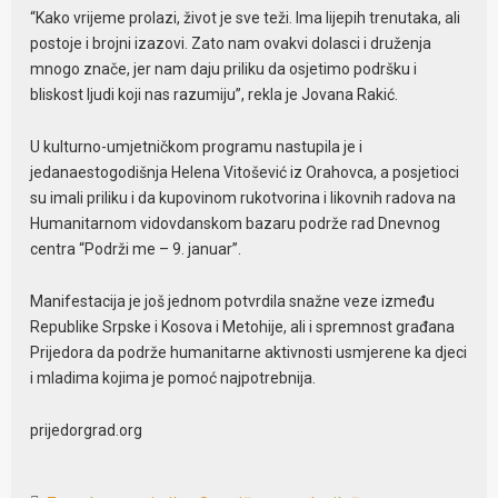
“Kako vrijeme prolazi, život je sve teži. Ima lijepih trenutaka, ali
postoje i brojni izazovi. Zato nam ovakvi dolasci i druženja
mnogo znače, jer nam daju priliku da osjetimo podršku i
bliskost ljudi koji nas razumiju”, rekla je Jovana Rakić.
U kulturno-umjetničkom programu nastupila je i
jedanaestogodišnja Helena Vitošević iz Orahovca, a posjetioci
su imali priliku i da kupovinom rukotvorina i likovnih radova na
Humanitarnom vidovdanskom bazaru podrže rad Dnevnog
centra “Podrži me – 9. januar”.
Manifestacija je još jednom potvrdila snažne veze između
Republike Srpske i Kosova i Metohije, ali i spremnost građana
Prijedora da podrže humanitarne aktivnosti usmjerene ka djeci
i mladima kojima je pomoć najpotrebnija.
prijedorgrad.org