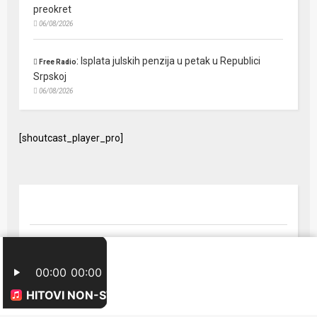
preokret
06/08/2026
:
Isplata julskih penzija u petak u Republici
Free Radio
Srpskoj
06/08/2026
[shoutcast_player_pro]
© 2024 Free Radio Prijedor. Sva prava zaštićena Designed by
FreeRadio