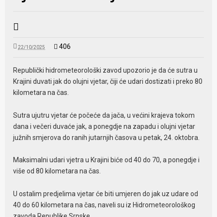
406
22/10/2025
Republički hidrometeorološki zavod upozorio je da će sutra u
Krajini duvati jak do olujni vjetar, čiji će udari dostizati i preko 80
kilometara na čas.
Sutra ujutru vjetar će počeće da jača, u većini krajeva tokom
dana i večeri duvaće jak, a ponegdje na zapadu i olujni vjetar
južnih smjerova do ranih jutarnjih časova u petak, 24. oktobra.
Maksimalni udari vjetra u Krajini biće od 40 do 70, a ponegdje i
više od 80 kilometara na čas.
U ostalim predjelima vjetar će biti umjeren do jak uz udare od
40 do 60 kilometara na čas, naveli su iz Hidrometeorološkog
zavoda Republike Srpske.