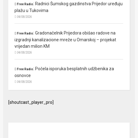
:
Radnici Šumskog gazdinstva Prijedor uređuju
Free Radio
plažu u Tukovima
04/08/2026
:
Gradonačelnik Prijedora obišao radove na
Free Radio
izgradnji kanalizacione mreže u Omarskoj – projekat
vrijedan milion KM
04/08/2026
:
Počela isporuka besplatnih udžbenika za
Free Radio
osnovce
04/08/2026
[shoutcast_player_pro]