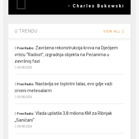
- Charles Bukowski
U TRENDU
VIEW ALL
:
Završena rekonstrukcija krova na Dječijem
Free Radio
vrtiću “Radost”, izgradnja objekta na Pećanima u
završnoj fazi
05/08/2026
:
Nastavlja se toplotni talas, evo gdje važi
Free Radio
crveni meteoalarm
05/08/2026
:
Vlada uplatila 3,8 miliona KM za Ribnjak
Free Radio
„Saničani“
04/08/2026