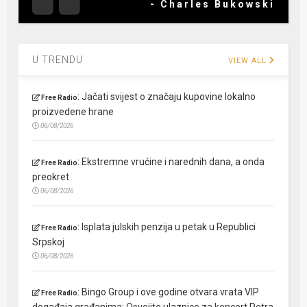
- Charles Bukowski
U TRENDU
VIEW ALL
:
Jačati svijest o značaju kupovine lokalno
Free Radio
proizvedene hrane
06/08/2026
:
Ekstremne vrućine i narednih dana, a onda
Free Radio
preokret
06/08/2026
:
Isplata julskih penzija u petak u Republici
Free Radio
Srpskoj
06/08/2026
:
Bingo Group i ove godine otvara vrata VIP
Free Radio
događaja građanima: Osvojite ulaznice za koncert Petra