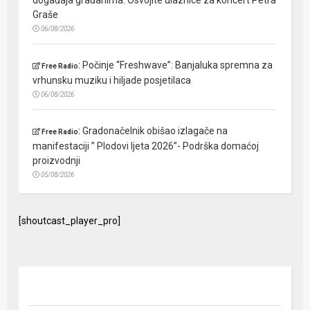
Graše
06/08/2026
:
Počinje “Freshwave”: Banjaluka spremna za
Free Radio
vrhunsku muziku i hiljade posjetilaca
06/08/2026
:
Gradonačelnik obišao izlagače na
Free Radio
manifestaciji ” Plodovi ljeta 2026”- Podrška domaćoj
proizvodnji
05/08/2026
[shoutcast_player_pro]