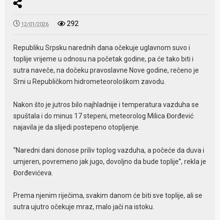
292
12/01/2026
Republiku Srpsku narednih dana očekuje uglavnom suvo i
toplije vrijeme u odnosu na početak godine, pa će tako biti i
sutra naveče, na dočeku pravoslavne Nove godine, rečeno je
Srni u Republičkom hidrometeorološkom zavodu.
Nakon što je jutros bilo najhladnije i temperatura vazduha se
spuštala i do minus 17 stepeni, meteorolog Milica Đorđević
najavila je da slijedi postepeno otopljenje.
“Naredni dani donose priliv toplog vazduha, a počeće da duva i
umjeren, povremeno jak jugo, dovoljno da bude toplije”, rekla je
Đorđevićeva.
Prema njenim riječima, svakim danom će biti sve toplije, ali se
sutra ujutro očekuje mraz, malo jači na istoku.