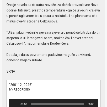
Ona je navela da će sutra naveče, za doček pravoslavne Nove
godine, biti suvo, prijatno i temperaturu koja će u većini krajeva
u ponoć uglavnom biti u plusu, a na istoku i na planinama oko
minus dva-tri stepena Celzijusova.
“U Banjaluci i većini krajeva na sjeveru u ponoć će biti dva do tri
stepena, a u Hercegovini osam, možda čak i devet stepeni
Celzijusovih”, napomenula je Đorđevićeva.
Dodala je da su povremene padavine moguće za vikend,
odnosno krajem subote.
SRNA
“260112_0946”
MY RECORDING
Audio
00:00
00:00
Player