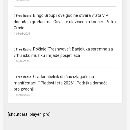
06/08/2026
:
Bingo Group i ove godine otvara vrata VIP
Free Radio
događaja građanima: Osvojite ulaznice za koncert Petra
Graše
06/08/2026
:
Počinje “Freshwave”: Banjaluka spremna za
Free Radio
vrhunsku muziku i hiljade posjetilaca
06/08/2026
:
Gradonačelnik obišao izlagače na
Free Radio
manifestaciji ” Plodovi ljeta 2026”- Podrška domaćoj
proizvodnji
05/08/2026
[shoutcast_player_pro]