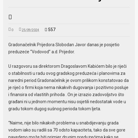
557
0
25/09/2024
Gradonačelnik Prijedora Slobodan Javor danas je posjetio
preduzeće “Vodovod” a.d. Prijedor.
U razgovoru sa direktorom Dragoslavom Kabićem bilo je riječi
o stabilnosti u radu ovog gradskog preduzeća i planovima za
naredni period.Gradonačelnik je ovom prilikom konstatovao da
je riječ o firmi koja nema nikakvih dugovanja i pozitivno posluje
i finansira od vlastitih prihoda . On je izrazio zadovoljstvo što
građani ni u jednom momentu nisu osjetili nedostatak vode u
gradu tokom dugog sušnog perioda tokom ljeta.
“Naime, nije bilo nikakvih problema u snabdijevanju grada
vodom iako su radili sa 70 odsto kapaciteta, tako da sve gore
navedeno može biti primjer drugim preduzećima kako se