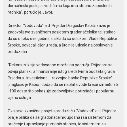
domaćinski posluje i vodi firma koja ima stotinu zaposlenih
radnika”, poručio je Javor.
Direktor “Vodovoda” a.d. Prijedor Dragoslav Kabić izazio je
zadovoljstvo zvaničnom posjetom gradonačelnika te istakao
da su u toku ove godine, u skladu sa odlukom Vlade Republike
Srpske, povećali cijenu rada, a što nije uticalo na poslovanje
preduzeća.
“Rekonstrukcija vodovodne mreže na području Prijedora se
odvija planski, a finansiranje istog sredstvima budžeta grada
Prijedora i Investiciono – razvojne banke Republike Srpske”
,,naglasio je Kabić i dodao da se naplata vode kreće između 95
i 100 odsto što pokazuje zadovoljstvo potrošača i popularnu
cijenu usluga.
Ova prva zvanična posjeta preduzeću “Vodovod” a.d. Prijedor
bila je prilika da se gradonačelnik upozna i sa sistemom za
praćenje i upravljanje pumpnih stanica, te sistemom za