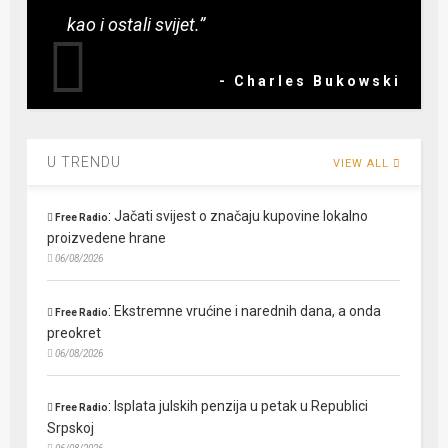
kao i ostali svijet.”
- Charles Bukowski
U TRENDU
VIEW ALL
:
Jačati svijest o značaju kupovine lokalno
Free Radio
proizvedene hrane
06/08/2026
:
Ekstremne vrućine i narednih dana, a onda
Free Radio
preokret
06/08/2026
:
Isplata julskih penzija u petak u Republici
Free Radio
Srpskoj