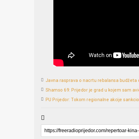
Javna rasprava o nacrtu rebalansa budžeta o
Shamso 69: Prijedor je grad u kojem sam a
PU Prijedor: Tokom regionalne akcije sankci