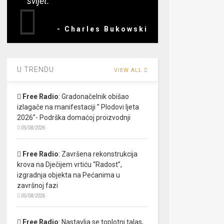
svijet.”
- Charles Bukowski
U TRENDU
VIEW ALL
Free Radio
:
Gradonačelnik obišao
izlagače na manifestaciji ” Plodovi ljeta
2026”- Podrška domaćoj proizvodnji
05/08/2026
Free Radio
:
Završena rekonstrukcija
krova na Dječijem vrtiću “Radost”,
izgradnja objekta na Pećanima u
završnoj fazi
05/08/2026
Free Radio
:
Nastavlja se toplotni talas,