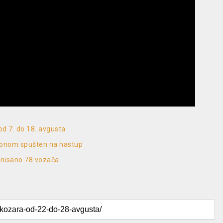
d 7. do 18. avgusta
vionom spušten na nastup
onisano 78 vozača