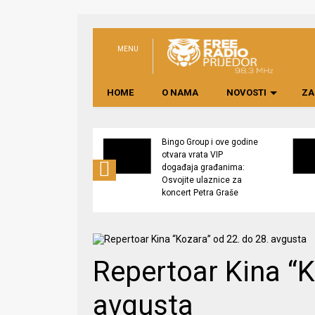
MENU
HOME
O NAMA
NOVOSTI
ZA
 julskih penzija u
Bingo Group i ove godine
 Republici Srpskoj
otvara vrata VIP
događaja građanima:
Osvojite ulaznice za
koncert Petra Graše
Repertoar Kina “K
avgusta