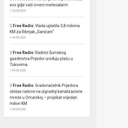
evo gdje važi crveni meteoalarm
05/08/2026
Free Radio
:
Vlada uplatila 3,8 miliona
KM za Ribnjak „Saničani“
04/08/2026
Free Radio
:
Radnici Šumskog
gazdinstva Prijedor uređuju plažu u
Tukovima
04/08/2026
Free Radio
:
Gradonačelnik Prijedora
obišao radove na izgradnji kanalizacione
mreže u Omarskoj – projekat vrijedan
milion KM
04/08/2026