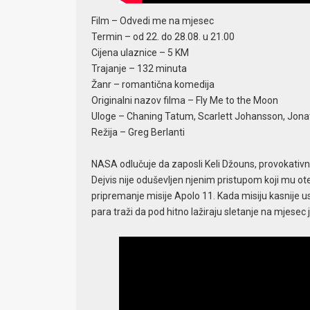
Film – Odvedi me na mjesec
Termin – od 22. do 28.08. u 21.00
Cijena ulaznice – 5 KM
Trajanje – 132 minuta
Žanr – romantična komedija
Originalni nazov filma – Fly Me to the Moon
Uloge – Chaning Tatum, Scarlett Johansson, Jona
Režija – Greg Berlanti
NASA odlučuje da zaposli Keli Džouns, provokativnu k
Dejvis nije oduševljen njenim pristupom koji mu ot
pripremanje misije Apolo 11. Kada misiju kasnije usp
para traži da pod hitno lažiraju sletanje na mjesec 