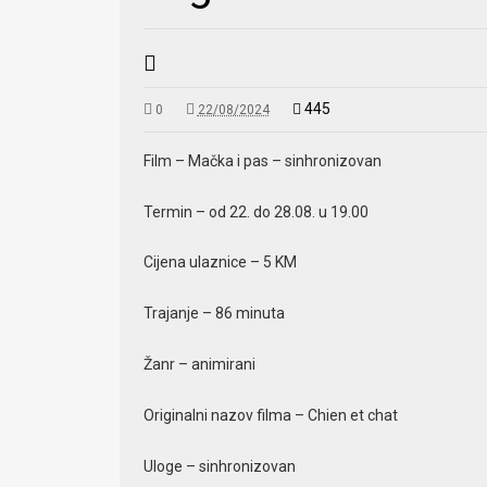
445
0
22/08/2024
Film – Mačka i pas – sinhronizovan
Termin – od 22. do 28.08. u 19.00
Cijena ulaznice – 5 KM
Trajanje – 86 minuta
Žanr – animirani
Originalni nazov filma – Chien et chat
Uloge – sinhronizovan