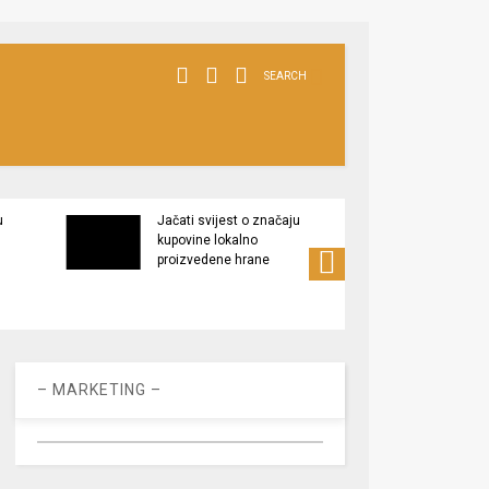
SEARCH
u
Jačati svijest o značaju
Ekstr
kupovine lokalno
nared
proizvedene hrane
preokr
– MARKETING –