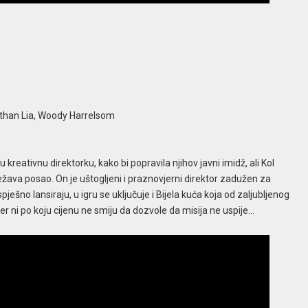
than Lia, Woody Harrelsom
reativnu direktorku, kako bi popravila njihov javni imidž, ali Kol
ežava posao. On je uštogljeni i praznovjerni direktor zadužen za
ješno lansiraju, u igru se uključuje i Bijela kuća koja od zaljubljenog
jer ni po koju cijenu ne smiju da dozvole da misija ne uspije…