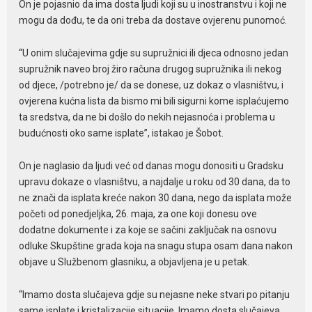
On je pojasnio da ima dosta ljudi koji su u inostranstvu i koji ne
mogu da dođu, te da oni treba da dostave ovjerenu punomoć.
“U onim slučajevima gdje su supružnici ili djeca odnosno jedan
supružnik naveo broj žiro računa drugog supružnika ili nekog
od djece, /potrebno je/ da se donese, uz dokaz o vlasništvu, i
ovjerena kućna lista da bismo mi bili sigurni kome isplaćujemo
ta sredstva, da ne bi došlo do nekih nejasnoća i problema u
budućnosti oko same isplate”, istakao je Šobot.
On je naglasio da ljudi već od danas mogu donositi u Gradsku
upravu dokaze o vlasništvu, a najdalje u roku od 30 dana, da to
ne znači da isplata kreće nakon 30 dana, nego da isplata može
početi od ponedjeljka, 26. maja, za one koji donesu ove
dodatne dokumente i za koje se sačini zaključak na osnovu
odluke Skupštine grada koja na snagu stupa osam dana nakon
objave u Službenom glasniku, a objavljena je u petak.
“Imamo dosta slučajeva gdje su nejasne neke stvari po pitanju
same isplate i kristalizacije situacije. Imamo dosta slučajeva