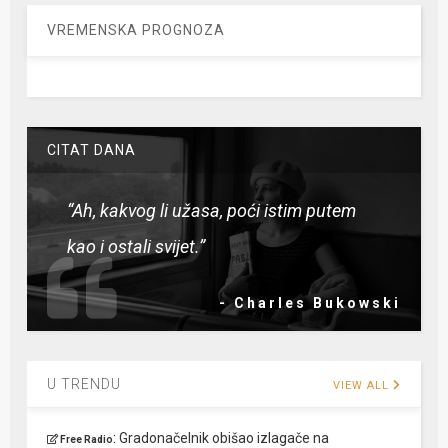
VREMENSKA PROGNOZA
CITAT DANA
“Ah, kakvog li užasa, poći istim putem
kao i ostali svijet.”
- Charles Bukowski
U TRENDU
VIEW ALL
:
Gradonačelnik obišao izlagače na
Free Radio