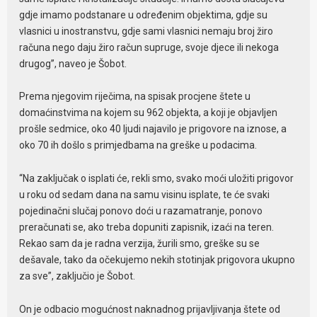
gdje imamo podstanare u određenim objektima, gdje su
vlasnici u inostranstvu, gdje sami vlasnici nemaju broj žiro
računa nego daju žiro račun supruge, svoje djece ili nekoga
drugog”, naveo je Šobot.
Prema njegovim riječima, na spisak procjene štete u
domaćinstvima na kojem su 962 objekta, a koji je objavljen
prošle sedmice, oko 40 ljudi najavilo je prigovore na iznose, a
oko 70 ih došlo s primjedbama na greške u podacima.
“Na zaključak o isplati će, rekli smo, svako moći uložiti prigovor
u roku od sedam dana na samu visinu isplate, te će svaki
pojedinačni slučaj ponovo doći u razamatranje, ponovo
preračunati se, ako treba dopuniti zapisnik, izaći na teren.
Rekao sam da je radna verzija, žurili smo, greške su se
dešavale, tako da očekujemo nekih stotinjak prigovora ukupno
za sve”, zaključio je Šobot.
On je odbacio mogućnost naknadnog prijavljivanja štete od