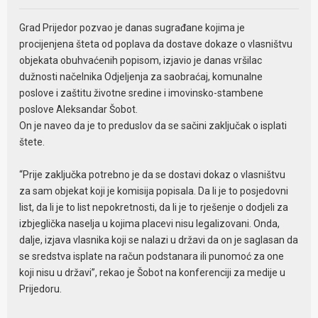
Grad Prijedor pozvao je danas sugrađane kojima je
procijenjena šteta od poplava da dostave dokaze o vlasništvu
objekata obuhvaćenih popisom, izjavio je danas vršilac
dužnosti načelnika Odjeljenja za saobraćaj, komunalne
poslove i zaštitu životne sredine i imovinsko-stambene
poslove Aleksandar Šobot.
On je naveo da je to preduslov da se sačini zaključak o isplati
štete.
“Prije zaključka potrebno je da se dostavi dokaz o vlasništvu
za sam objekat koji je komisija popisala. Da li je to posjedovni
list, da li je to list nepokretnosti, da li je to rješenje o dodjeli za
izbjeglička naselja u kojima placevi nisu legalizovani. Onda,
dalje, izjava vlasnika koji se nalazi u državi da on je saglasan da
se sredstva isplate na račun podstanara ili punomoć za one
koji nisu u državi”, rekao je Šobot na konferenciji za medije u
Prijedoru.