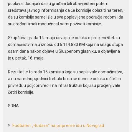
poplava, dodajući da su građani bili obaviješteni putem
sredstava javnog informisanja da će komisije dolaziti na teren,
da su komisije same išle u sva poplavljena područja redom i da
su građani imali mogućnost sami pozivati komisije.
Skupština grada 14. maja usvojila je odluku o procjeni šteta u
domaćinstvima u iznosu od 6.114.880 KM koja na snagu stupa
osam dana nakon objave u Službenom glasniku, a objavljena
je u petak, 16. maja.
Rezultat je to rada 15 komisija koje su popisivale domaćinstva,
a na narednoj sjednici trebalo bi da se donese odluka o šteti u
privredi, u poljoprivredi i na infrastrukturi koju su procjenjivale
četiri komisije.
SRNA
Fudbaleri „Rudara“ na pripreme idu u Novigrad