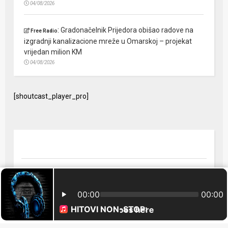
04/08/2026
:
Gradonačelnik Prijedora obišao radove na
Free Radio
izgradnji kanalizacione mreže u Omarskoj – projekat
vrijedan milion KM
04/08/2026
[shoutcast_player_pro]
© 2024 Free Radio Prijedor. Sva prava zaštićena Designed by
FreeRadio