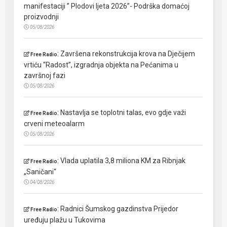
manifestaciji ” Plodovi ljeta 2026”- Podrška domaćoj
proizvodnji
05/08/2026
:
Završena rekonstrukcija krova na Dječijem
Free Radio
vrtiću “Radost”, izgradnja objekta na Pećanima u
završnoj fazi
05/08/2026
:
Nastavlja se toplotni talas, evo gdje važi
Free Radio
crveni meteoalarm
05/08/2026
:
Vlada uplatila 3,8 miliona KM za Ribnjak
Free Radio
„Saničani“
04/08/2026
:
Radnici Šumskog gazdinstva Prijedor
Free Radio
uređuju plažu u Tukovima