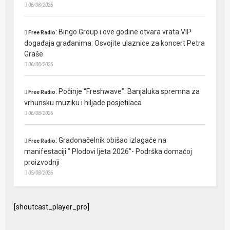
06/08/2026
:
Bingo Group i ove godine otvara vrata VIP
Free Radio
događaja građanima: Osvojite ulaznice za koncert Petra
Graše
06/08/2026
:
Počinje “Freshwave”: Banjaluka spremna za
Free Radio
vrhunsku muziku i hiljade posjetilaca
06/08/2026
:
Gradonačelnik obišao izlagače na
Free Radio
manifestaciji ” Plodovi ljeta 2026”- Podrška domaćoj
proizvodnji
05/08/2026
[shoutcast_player_pro]