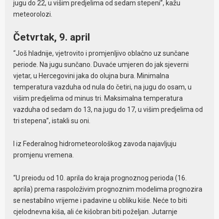
jugu do 22, u višim predjelima od sedam stepeni”, kažu
meteorolozi.
Četvrtak, 9. april
“Još hladnije, vjetrovito i promjenljivo oblačno uz sunčane
periode. Na jugu sunčano. Duvaće umjeren do jak sjeverni
vjetar, u Hercegovini jaka do olujna bura. Minimalna
temperatura vazduha od nula do četiri, na jugu do osam, u
višim predjelima od minus tri. Maksimalna temperatura
vazduha od sedam do 13, na jugu do 17, u višim predjelima od
tri stepena”, istakli su oni.
I iz Federalnog hidrometeorološkog zavoda najavljuju
promjenu vremena.
“U preiodu od 10. aprila do kraja prognoznog perioda (16.
aprila) prema raspoloživim prognoznim modelima prognozira
se nestabilno vrijeme i padavine u obliku kiše. Neće to biti
cjelodnevna kiša, ali će kišobran biti poželjan. Jutarnje