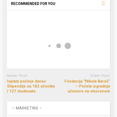
RECOMMENDED FOR YOU
Newer Post
Older Post
Isplata počinje danas:
Fondacija “Nikola Baroš”
Stipendije za 182 učenika
– Počela izgradnja
i 127 studenata
učionice na otvorenom
– MARKETING –