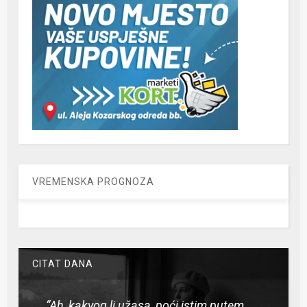
VREMENSKA PROGNOZA
CITAT DANA
“Ah, kakvog li užasa, poći istim putem