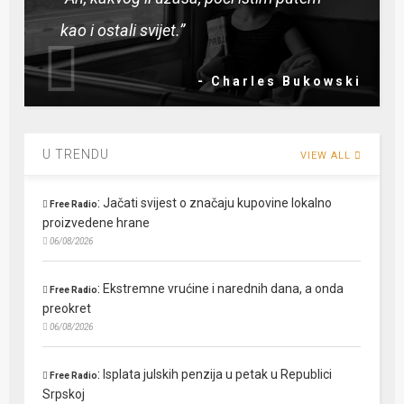
kao i ostali svijet.”
- Charles Bukowski
U TRENDU
VIEW ALL
:
Jačati svijest o značaju kupovine lokalno
Free Radio
proizvedene hrane
06/08/2026
:
Ekstremne vrućine i narednih dana, a onda
Free Radio
preokret
06/08/2026
:
Isplata julskih penzija u petak u Republici
Free Radio
Srpskoj