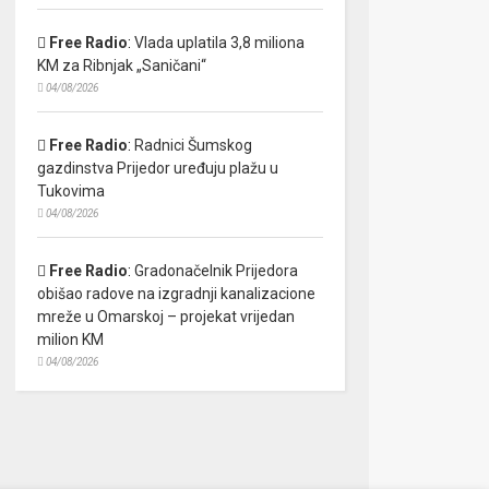
Free Radio
:
Vlada uplatila 3,8 miliona
KM za Ribnjak „Saničani“
04/08/2026
Free Radio
:
Radnici Šumskog
gazdinstva Prijedor uređuju plažu u
Tukovima
04/08/2026
Free Radio
:
Gradonačelnik Prijedora
obišao radove na izgradnji kanalizacione
mreže u Omarskoj – projekat vrijedan
milion KM
04/08/2026