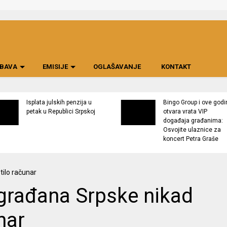
BAVA
EMISIJE
OGLAŠAVANJE
KONTAKT
Isplata julskih penzija u
Bingo Group i ove godi
petak u Republici Srpskoj
otvara vrata VIP
događaja građanima:
Osvojite ulaznice za
koncert Petra Graše
građana Srpske nikad
nar