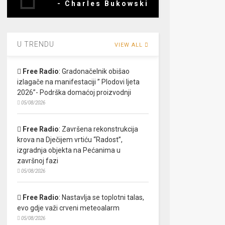
- Charles Bukowski
U TRENDU
VIEW ALL
Free Radio
:
Gradonačelnik obišao
izlagače na manifestaciji ” Plodovi ljeta
2026”- Podrška domaćoj proizvodnji
05/08/2026
Free Radio
:
Završena rekonstrukcija
krova na Dječijem vrtiću “Radost”,
izgradnja objekta na Pećanima u
završnoj fazi
05/08/2026
Free Radio
:
Nastavlja se toplotni talas,
evo gdje važi crveni meteoalarm
05/08/2026