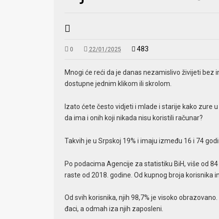
483
0
22/01/2025
Mnogi će reći da je danas nezamislivo živijeti bez 
dostupne jednim klikom ili skrolom.
Izato ćete često vidjeti i mlade i starije kako zure u
da ima i onih koji nikada nisu koristili računar?
Takvih je u Srpskoj 19% i imaju između 16 i 74 god
Po podacima Agencije za statistiku BiH, više od 84
raste od 2018. godine. Od kupnog broja korisnika 
Od svih korisnika, njih 98,7% je visoko obrazovano
đaci, a odmah iza njih zaposleni.