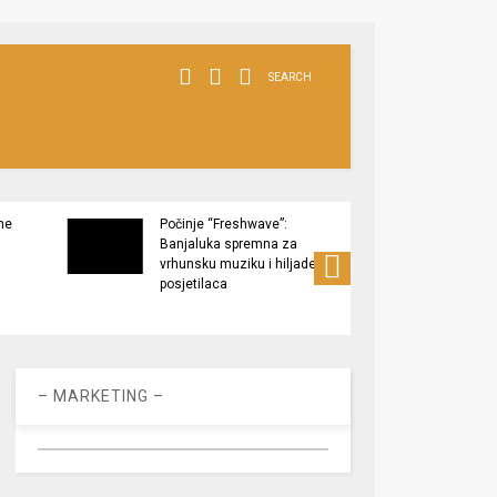
SEARCH
ne
Počinje “Freshwave”:
Završe
Banjaluka spremna za
Tukov
vrhunsku muziku i hiljade
zaštić
posjetilaca
– MARKETING –