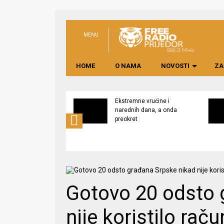
MENU
HOME
O NAMA
NOVOSTI
ZA
svijest o značaju
Ekstremne vrućine i
ne lokalno
narednih dana, a onda
edene hrane
preokret
Gotovo 20 odsto 
nije koristilo raču