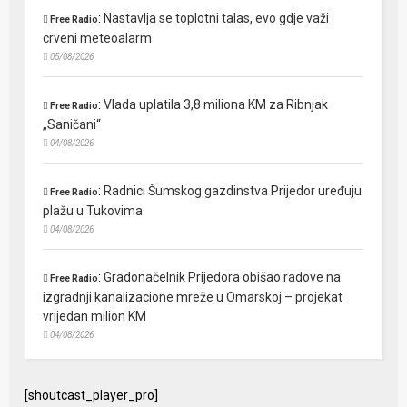
:
Nastavlja se toplotni talas, evo gdje važi
Free Radio
crveni meteoalarm
05/08/2026
:
Vlada uplatila 3,8 miliona KM za Ribnjak
Free Radio
„Saničani“
04/08/2026
:
Radnici Šumskog gazdinstva Prijedor uređuju
Free Radio
plažu u Tukovima
04/08/2026
:
Gradonačelnik Prijedora obišao radove na
Free Radio
izgradnji kanalizacione mreže u Omarskoj – projekat
vrijedan milion KM
04/08/2026
[shoutcast_player_pro]