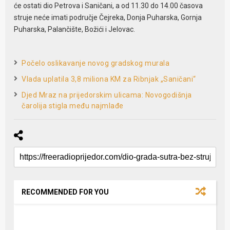
će ostati dio Petrova i Saničani, a od 11.30 do 14.00 časova
struje neće imati područje Čejreka, Donja Puharska, Gornja
Puharska, Palančište, Božići i Jelovac.
Počelo oslikavanje novog gradskog murala
Vlada uplatila 3,8 miliona KM za Ribnjak „Saničani“
Djed Mraz na prijedorskim ulicama: Novogodišnja
čarolija stigla među najmlađe
RECOMMENDED FOR YOU