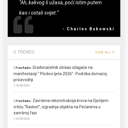
“Ah, kakvog li užasa, poći istim putem
kao i ostali svijet.”
- Charles Bukowski
U TRENDU
VIEW ALL
:
Gradonačelnik obišao izlagače na
Free Radio
manifestaciji ” Plodovi ljeta 2026”- Podrška domaćoj
proizvodnji
05/08/2026
:
Završena rekonstrukcija krova na Dječijem
Free Radio
vrtiću “Radost”, izgradnja objekta na Pećanima u
završnoj fazi
05/08/2026