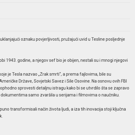
klanjajući oznaku povjerljivosti, pružajući uvid u Tesline posljednje
bi 1943. godine, a njegov sef bio je obijen, nestali su i mnogi njegovi
oje je Tesla nazvao „Zrak smrti“, a prema fajlovima, bile su
Američke Države, Sovjetski Savez i Sile Osovine. Na osnovu ovih FBI
phodno sprovesti detaljnu istragu kako bi se utvrdilo šta se zapravo
 o dokumentima samo zvaršila u serijama i filmovima o naučniku.
uno transformisali način života ljudi, a iza tih inovacija stoji ključna
k.