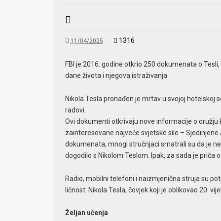
1316
11/04/2025
FBI je 2016. godine otkrio 250 dokumenata o Tesli, u
dane života i njegova istraživanja.
Nikola Tesla pronađen je mrtav u svojoj hotelskoj so
radovi.
Ovi dokumenti otkrivaju nove informacije o oružju k
zainteresovane najveće svjetske sile – Sjedinjene 
dokumenata, mnogi stručnjaci smatrali su da je neo
dogodilo s Nikolom Teslom. Ipak, za sada je priča
Radio, mobilni telefoni i naizmjenična struja su potp
ličnost: Nikola Tesla, čovjek koji je oblikovao 20. vije
Željan učenja