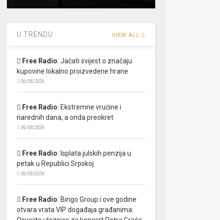
U TRENDU
VIEW ALL
Free Radio
:
Jačati svijest o značaju
kupovine lokalno proizvedene hrane
06/08/2026
Free Radio
:
Ekstremne vrućine i
narednih dana, a onda preokret
06/08/2026
Free Radio
:
Isplata julskih penzija u
petak u Republici Srpskoj
06/08/2026
Free Radio
:
Bingo Group i ove godine
otvara vrata VIP događaja građanima:
Osvojite ulaznice za koncert Petra Graše