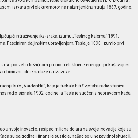
osniva svoju kompaniju „Tesla električno osvjetljenje i proizvodnja“.
som i stvara prvi elektromotor na naizmjeničnu struju 1887. godine.
ljučujući istraživanje iks-zraka, izumu „Teslinog kalema“ 1891.
cima. Fasciniran daljinskim upravljanjem, Tesla je 1898. izumio prvi
esla se posvetio bežičnom prenosu električne energije, pokušavajući
 ambiciozne ideje nailaze na izazove.
adnju kule „Vardenklif“, koja je trebala biti Svjetska radio stanica.
renos radio-signala 1902. godine, a Tesla je suočen s nepravdom kada
ao u svoje inovacije, rasipao milione dolara na svoje inovacije koje su
ada su ga godine i finansije sustigle, našao se u nezavidnoj situaciji,