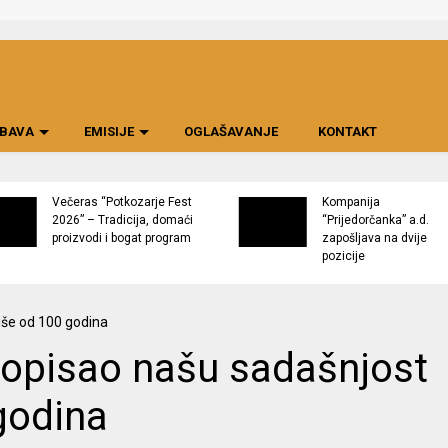
BAVA
EMISIJE
OGLAŠAVANJE
KONTAKT
Večeras “Potkozarje Fest
Kompanija
2026” – Tradicija, domaći
“Prijedorčanka” a.d.
proizvodi i bogat program
zapošljava na dvije
pozicije
a opisao našu sadašnjost
 godina