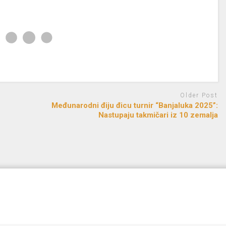
Older Post
Međunarodni điju đicu turnir “Banjaluka 2025”:
Nastupaju takmičari iz 10 zemalja
d by
FreeRadio