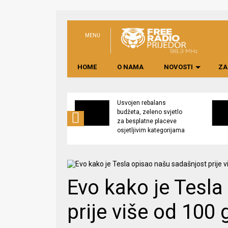
MENU
HOME
O NAMA
NOVOSTI
ZA
no preduzeće
Usvojen rebalans
 upravljati
budžeta, zeleno svjetlo
kom “Saničani”
za besplatne placeve
osjetljivim kategorijama
Evo kako je Tesl
prije više od 100