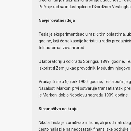
Uvjeren da je naizmjenična struja budućnost, Tesla 
Počinje rad sa industrijalcem Džordžom Vestinghau
Nevjerovatne ideje
Tesla je eksperimentisao u različitim oblastima, uk
godine, koji će se kasnije koristiti u radio predajni
teleautomatizovani brod.
U laboratoriji u Kolorado Springsu 1899. godine, T
iskoristiti Zemlju kao provodnik. Međutim, njegove
Vraćajući se u Njujork 1900. godine, Tesla počinje gr
Nažalost, Markoni prvi ostvaruje transatlantski p
je Markoni dobio Nobelovu nagradu 1909. godine.
Siromaštvo na kraju
Nikola Tesla je zarađivao milione, ali je odmah ulag
često nailazile na nedostatak finansijske podrške. K