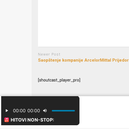
Newer Post
Saopštenje kompanije ArcelorMittal Prijedor
[shoutcast_player_pro]
© 2024 Free Radio Prijedor. Sva prava zaštićena Designe