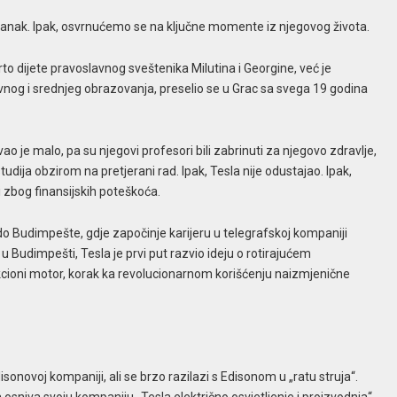
članak. Ipak, osvrnućemo se na ključne momente iz njegovog života.
rto dijete pravoslavnog sveštenika Milutina i Georgine, već je
nog i srednjeg obrazovanja, preselio se u Grac sa svega 19 godina
 je malo, pa su njegovi profesori bili zabrinuti za njegovo zdravlje,
tudija obzirom na pretjerani rad. Ipak, Tesla nije odustajao. Ipak,
 zbog finansijskih poteškoća.
do Budimpešte, gdje započinje karijeru u telegrafskoj kompaniji
Budimpešti, Tesla je prvi put razvio ideju o rotirajućem
kcioni motor, korak ka revolucionarnom korišćenju naizmjenične
isonovoj kompaniji, ali se brzo razilazi s Edisonom u „ratu struja“.