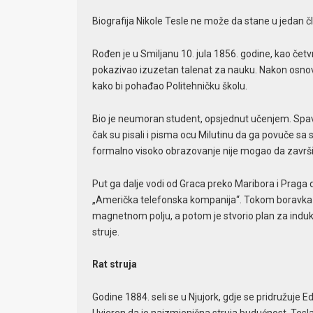
Biografija Nikole Tesle ne može da stane u jedan 
Rođen je u Smiljanu 10. jula 1856. godine, kao četv
pokazivao izuzetan talenat za nauku. Nakon osnov
kako bi pohađao Politehničku školu.
Bio je neumoran student, opsjednut učenjem. Spavao
čak su pisali i pisma ocu Milutinu da ga povuče sa s
formalno visoko obrazovanje nije mogao da završi
Put ga dalje vodi od Graca preko Maribora i Praga 
„Američka telefonska kompanija“. Tokom boravka u 
magnetnom polju, a potom je stvorio plan za indu
struje.
Rat struja
Godine 1884. seli se u Njujork, gdje se pridružuje Ed