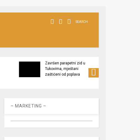
SEARCH
Završen parapetni zid u
Minis
Tukovima, mještani
poljop
zaštićeni od poplava
apel 
racio
– MARKETING –