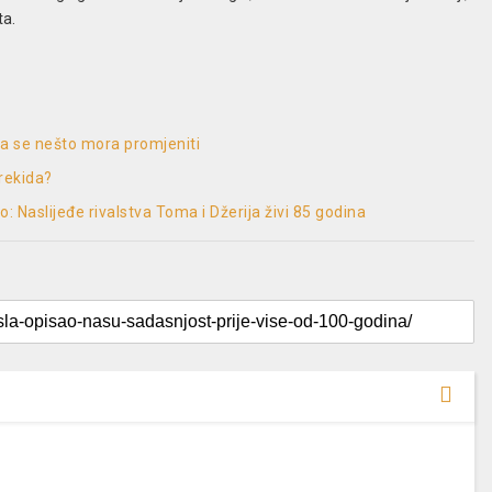
ta.
 da se nešto mora promjeniti
prekida?
vo: Naslijeđe rivalstva Toma i Džerija živi 85 godina