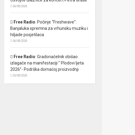
06/08/2026
Free Radio
:
Počinje “Freshwave”:
Banjaluka spremna za vrhunsku muziku i
hiljade posjetilaca
06/08/2026
Free Radio
:
Gradonačelnik obišao
izlagače na manifestaciji ” Plodovi ljeta
2026”- Podrška domaćoj proizvodnji
05/08/2026