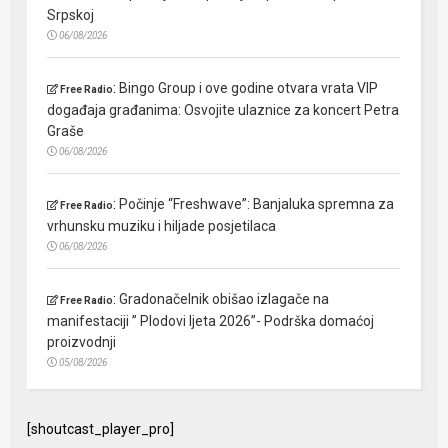
Srpskoj
06/08/2026
:
Bingo Group i ove godine otvara vrata VIP
Free Radio
događaja građanima: Osvojite ulaznice za koncert Petra
Graše
06/08/2026
:
Počinje “Freshwave”: Banjaluka spremna za
Free Radio
vrhunsku muziku i hiljade posjetilaca
06/08/2026
:
Gradonačelnik obišao izlagače na
Free Radio
manifestaciji ” Plodovi ljeta 2026”- Podrška domaćoj
proizvodnji
05/08/2026
[shoutcast_player_pro]