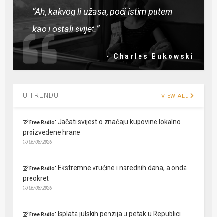
“Ah, kakvog li užasa, poći istim putem
kao i ostali svijet.”
- Charles Bukowski
U TRENDU
VIEW ALL
:
Jačati svijest o značaju kupovine lokalno
Free Radio
proizvedene hrane
06/08/2026
:
Ekstremne vrućine i narednih dana, a onda
Free Radio
preokret
06/08/2026
:
Isplata julskih penzija u petak u Republici
Free Radio