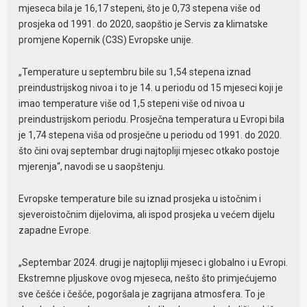
mjeseca bila je 16,17 stepeni, što je 0,73 stepena više od
prosjeka od 1991. do 2020, saopštio je Servis za klimatske
promjene Kopernik (C3S) Еvropske unije.
„Temperature u septembru bile su 1,54 stepena iznad
preindustrijskog nivoa i to je 14. u periodu od 15 mjeseci koji je
imao temperature više od 1,5 stepeni više od nivoa u
preindustrijskom periodu. Prosječna temperatura u Еvropi bila
je 1,74 stepena viša od prosječne u periodu od 1991. do 2020.
što čini ovaj septembar drugi najtopliji mjesec otkako postoje
mjerenja“, navodi se u saopštenju.
Еvropske temperature bile su iznad prosjeka u istočnim i
sjeveroistočnim dijelovima, ali ispod prosjeka u većem dijelu
zapadne Еvrope.
„Septembar 2024. drugi je najtopliji mjesec i globalno i u Еvropi.
Еkstremne pljuskove ovog mjeseca, nešto što primjećujemo
sve češće i češće, pogoršala je zagrijana atmosfera. To je