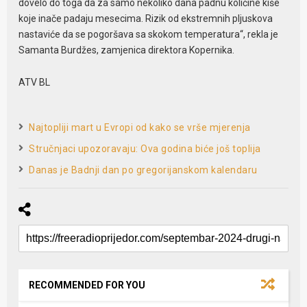
dovelo do toga da za samo nekoliko dana padnu količine kiše
koje inače padaju mesecima. Rizik od ekstremnih pljuskova
nastaviće da se pogoršava sa skokom temperatura“, rekla je
Samanta Burdžes, zamjenica direktora Kopernika.
ATV BL
Najtopliji mart u Evropi od kako se vrše mjerenja
Stručnjaci upozoravaju: Ova godina biće još toplija
Danas je Badnji dan po gregorijanskom kalendaru
RECOMMENDED FOR YOU