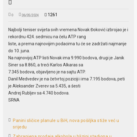
1261
0
06/05/2024
Najbolji teniser svijeta svih vremena Novak Đoković izbrojao je i
rekordnu 424. sedmicu na čelu ATP rang
liste, a prema najnovijim podacima tu će se zadržati najmanje
do 10. juna.
Na najnovijoj ATP listi Novak ima 9.990 bodova, drugi je Janik
Siner sa 8.860, a treći Karlos Alkaras sa
7.345 bodova, objavljeno je na sajtu ATP.
Danil Medvedev je na četvrtoj poziciji i ima 7.195 bodova, peti
je Aleksander Zverev sa 5.435, a šesti
Andrej Rubljev sa 4.740 bodova.
SRNA
Panini sličice planule u BiH, nova pošiljka stiže već u
srijedu
Zabranjena prodaja alkohola u blizini stadiona u