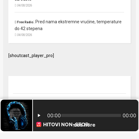
04/08/2026
:
Pred nama ekstremne vrućine, temperature
Free Radio
do 42 stepena
04/08/2026
[shoutcast_player_pro]
© 2024 Free Radio Prijedor. Sva prava zaštićena Designed by
FreeRadio