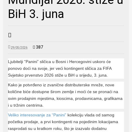
BiH 3. juna
387
29/05/2026
Ljubitelji “Panini” sličica u Bosni i Hercegovini uskoro će
ponovo doći na svoje, jer veći kontingent sličica za FIFA
Svjetsko prvenstvo 2026 stiže u BiH u srijedu, 3. juna.
Kako je potvrđeno iz zvanične distributerske mreže, nove
količine biće dostupne širom zemlje i moći će se pronaći na
svim prodajnim mjestima, kioscima, prodavnicama, grafikama
i u tržnim centrima.
Veliko interesovanje za “Panini”
kolekciju vlada od samog
početka prodaje, a prvi kontingenti na pojedinim lokacijama
rasprodati su u kratkom roku, što je izazvalo dodatnu