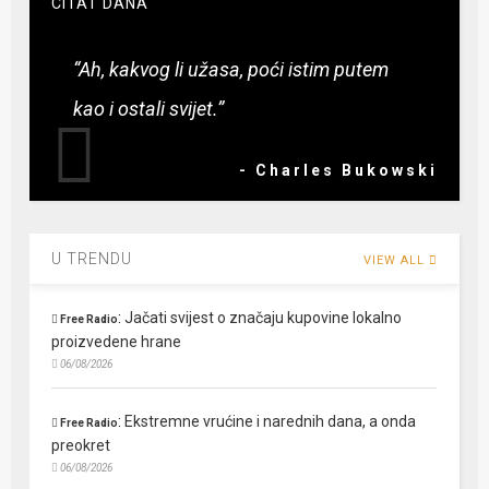
CITAT DANA
“Ah, kakvog li užasa, poći istim putem
kao i ostali svijet.”
- Charles Bukowski
U TRENDU
VIEW ALL
:
Jačati svijest o značaju kupovine lokalno
Free Radio
proizvedene hrane
06/08/2026
:
Ekstremne vrućine i narednih dana, a onda
Free Radio
preokret
06/08/2026