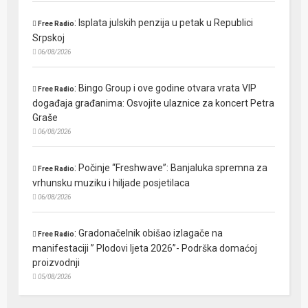
:
Isplata julskih penzija u petak u Republici
Free Radio
Srpskoj
06/08/2026
:
Bingo Group i ove godine otvara vrata VIP
Free Radio
događaja građanima: Osvojite ulaznice za koncert Petra
Graše
06/08/2026
:
Počinje “Freshwave”: Banjaluka spremna za
Free Radio
vrhunsku muziku i hiljade posjetilaca
06/08/2026
:
Gradonačelnik obišao izlagače na
Free Radio
manifestaciji ” Plodovi ljeta 2026”- Podrška domaćoj
proizvodnji
05/08/2026