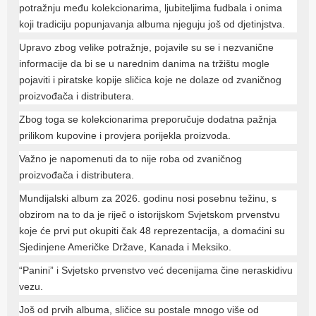
potražnju među kolekcionarima, ljubiteljima fudbala i onima
koji tradiciju popunjavanja albuma njeguju još od djetinjstva.
Upravo zbog velike potražnje, pojavile su se i nezvanične
informacije da bi se u narednim danima na tržištu mogle
pojaviti i piratske kopije sličica koje ne dolaze od zvaničnog
proizvođača i distributera.
Zbog toga se kolekcionarima preporučuje dodatna pažnja
prilikom kupovine i provjera porijekla proizvoda.
Važno je napomenuti da to nije roba od zvaničnog
proizvođača i distributera.
Mundijalski album za 2026. godinu nosi posebnu težinu, s
obzirom na to da je riječ o istorijskom Svjetskom prvenstvu
koje će prvi put okupiti čak 48 reprezentacija, a domaćini su
Sjedinjene Američke Države, Kanada i Meksiko.
“Panini” i Svjetsko prvenstvo već decenijama čine neraskidivu
vezu.
Još od prvih albuma, sličice su postale mnogo više od