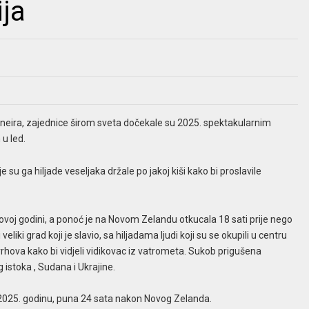
ija
neira, zajednice širom sveta dočekale su 2025. spektakularnim
u led.
 su ga hiljade veseljaka držale po jakoj kiši kako bi proslavile
voj godini, a ponoć je na Novom Zelandu otkucala 18 sati prije nego
eliki grad koji je slavio, sa hiljadama ljudi koji su se okupili u centru
 vrhova kako bi vidjeli vidikovac iz vatrometa. Sukob prigušena
istoka , Sudana i Ukrajine.
025. godinu, puna 24 sata nakon Novog Zelanda.