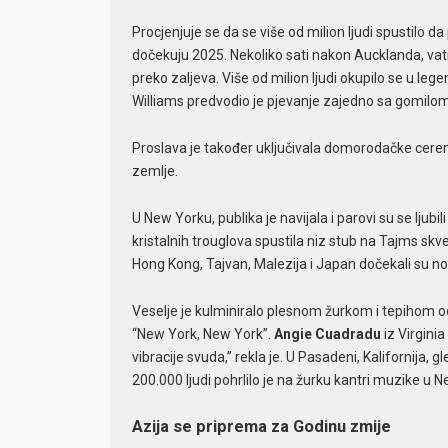
Procjenjuje se da se više od milion ljudi spustilo d
dočekuju 2025. Nekoliko sati nakon Aucklanda, vat
preko zaljeva. Više od milion ljudi okupilo se u leg
Williams predvodio je pjevanje zajedno sa gomilom
Proslava je također uključivala domorodačke cerem
zemlje.
U New Yorku, publika je navijala i parovi su se ljubi
kristalnih trouglova spustila niz stub na Tajms sk
Hong Kong, Tajvan, Malezija i Japan dočekali su no
Veselje je kulminiralo plesnom žurkom i tepihom od
“New York, New York”.
Angie Cuadradu
iz Virginia
vibracije svuda,” rekla je. U Pasadeni, Kalifornija,
200.000 ljudi pohrlilo je na žurku kantri muzike u Ne
Azija se priprema za Godinu zmije