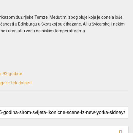
rikazom duž rijeke Temze. Međutim, zbog oluje koja je donela loše
čanosti u Edinburgu u Škotskoj su otkazane. Ali u Švicarskoj i nekim
li se i uranjali u vodu na niskim temperaturama.
da 92 godine
ajgore tek dolazi!