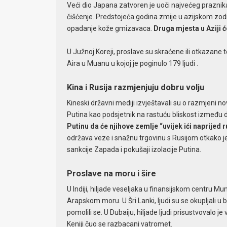
Veći dio Japana zatvoren je uoči najvećeg praznika
čišćenje. Predstojeća godina zmije u azijskom zodi
opadanje kože gmizavaca.
Druga mjesta u Aziji 
U Južnoj Koreji, proslave su skraćene ili otkazane
Aira u Muanu u kojoj je poginulo 179 ljudi .
Kina i Rusija razmjenjuju dobru volju
Kineski državni mediji izvještavali su o razmjeni no
Putina kao podsjetnik na rastuću bliskost između 
Putinu da će njihove zemlje “uvijek ići naprijed 
održava veze i snažnu trgovinu s Rusijom otkako je
sankcije Zapada i pokušaji izolacije Putina.
Proslave na moru i šire
U Indiji, hiljade veseljaka u finansijskom centru 
Arapskom moru. U Šri Lanki, ljudi su se okupljali u 
pomolili se. U Dubaiju, hiljade ljudi prisustvovalo j
Keniji čuo se razbacani vatromet.