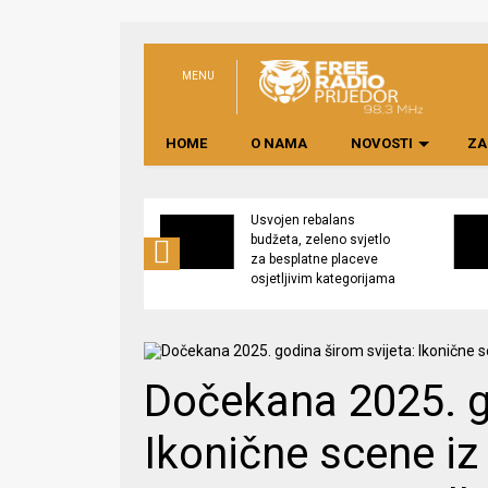
MENU
HOME
O NAMA
NOVOSTI
ZA
no preduzeće
Usvojen rebalans
 upravljati
budžeta, zeleno svjetlo
kom “Saničani”
za besplatne placeve
osjetljivim kategorijama
Dočekana 2025. g
Ikonične scene iz