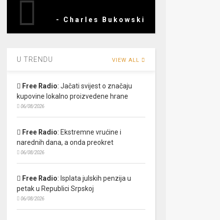
- Charles Bukowski
U TRENDU
VIEW ALL
Free Radio
:
Jačati svijest o značaju
kupovine lokalno proizvedene hrane
06/08/2026
Free Radio
:
Ekstremne vrućine i
narednih dana, a onda preokret
06/08/2026
Free Radio
:
Isplata julskih penzija u
petak u Republici Srpskoj
06/08/2026