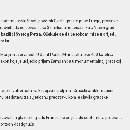
dodatnu privlačnost: početak Svete godine pape Franje, proslave
predviđa da će dovesti oko 32 miliona hodočasnika u Vječni grad
u bazilici Svetog Petra. Očekuje se da će tokom mise u srijedu
stoku.
i Marijinu svečanost. U Saint Paulu, Minnesota, oko 400 katolika
a nakon koje je uslijedio prijem šampanjca u monumentalnoj gradskoj
ncijom vatrometa na Elizejskim poljima . Gradski amblematični
u predstavu za svjetlosnu predstavu koja je slavila gradske
.
 održavale u glavnom gradu Francuske od jula do septembra pretvorile
portskih dostignuća.