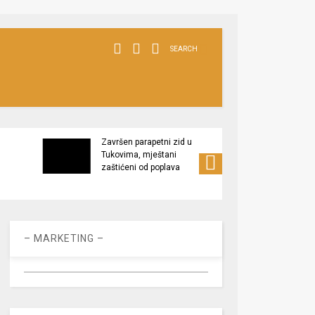
SEARCH
Završen parapetni zid u
Minis
Tukovima, mještani
poljop
zaštićeni od poplava
apel 
racio
– MARKETING –