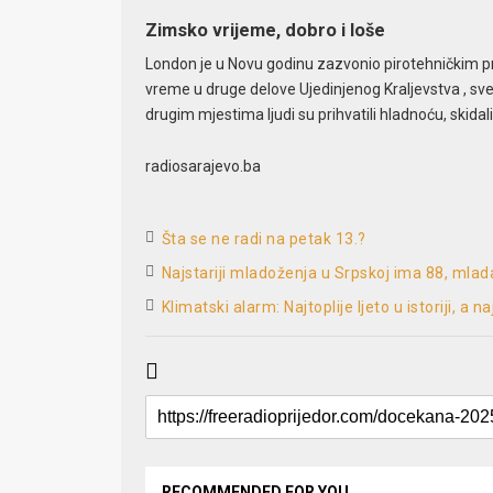
Zimsko vrijeme, dobro i loše
London je u Novu godinu zazvonio pirotehničkim p
vreme u druge delove Ujedinjenog Kraljevstva , sve
drugim mjestima ljudi su prihvatili hladnoću, skida
radiosarajevo.ba
Šta se ne radi na petak 13.?
Najstariji mladoženja u Srpskoj ima 88, mla
Klimatski alarm: Najtoplije ljeto u istoriji, a n
RECOMMENDED FOR YOU