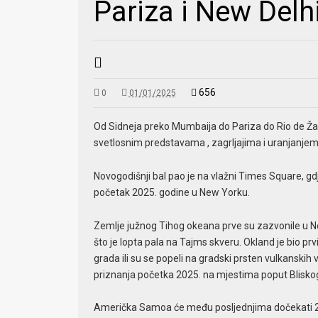
Pariza i New Delh
656
0
01/01/2025
Od Sidneja preko Mumbaija do Pariza do Rio de Ža
svetlosnim predstavama , zagrljajima i uranjanjem 
Novogodišnji bal pao je na vlažni Times Square, gdje
početak 2025. godine u New Yorku.
Zemlje južnog Tihog okeana prve su zazvonile u No
što je lopta pala na Tajms skveru. Okland je bio prvi v
grada ili su se popeli na gradski prsten vulkanskih
priznanja početka 2025. na mjestima poput Bliskog 
Američka Samoa će među posljednjima dočekati 2