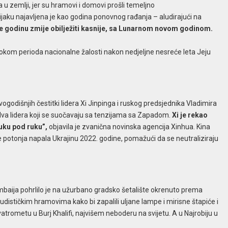
 u zemlji, jer su hramovi i domovi prošli temeljno
jaku najavljena je kao godina ponovnog rađanja – aludirajući na
će godinu zmije obilježiti kasnije, sa Lunarnom novom godinom.
 tokom perioda nacionalne žalosti nakon nedjeljne nesreće leta Jeju
vogodišnjih čestitki lidera Xi Jinpinga i ruskog predsjednika Vladimira
dva lidera koji se suočavaju sa tenzijama sa Zapadom.
Xi je rekao
ruku pod ruku”,
objavila je zvanična novinska agencija Xinhua. Kina
 potonja napala Ukrajinu 2022. godine, pomažući da se neutraliziraju
Mumbaija pohrlilo je na užurbano gradsko šetalište okrenuto prema
budističkim hramovima kako bi zapalili uljane lampe i mirisne štapiće i
e vatrometu u Burj Khalifi, najvišem neboderu na svijetu. A u Najrobiju u