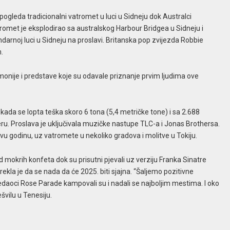
a pogleda tradicionalni vatromet u luci u Sidneju dok Australci
romet je eksplodirao sa australskog Harbour Bridgea u Sidneju i
endarnoj luci u Sidneju na proslavi. Britanska pop zvijezda Robbie
.
onije i predstave koje su odavale priznanje prvim ljudima ove
li kada se lopta teška skoro 6 tona (5,4 metričke tone) i sa 2.688
veru. Proslava je uključivala muzičke nastupe TLC-a i Jonas Brothersa.
vu godinu, uz vatromete u nekoliko gradova i molitve u Tokiju.
 mokrih konfeta dok su prisutni pjevali uz verziju Franka Sinatre
 rekla je da se nada da će 2025. biti sjajna. “Šaljemo pozitivne
 gledaoci Rose Parade kampovali su i nadali se najboljim mestima. I oko
švilu u Tenesiju.